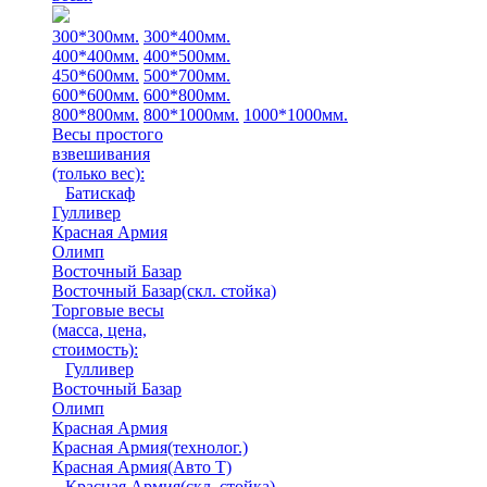
300*300мм.
300*400мм.
400*400мм.
400*500мм.
450*600мм.
500*700мм.
600*600мм.
600*800мм.
800*800мм.
800*1000мм.
1000*1000мм.
Весы простого
взвешивания
(только вес)
:
Батискаф
Гулливер
Красная Армия
Олимп
Восточный Базар
Восточный Базар(скл. стойка)
Торговые весы
(масса, цена,
стоимость)
:
Гулливер
Восточный Базар
Олимп
Красная Армия
Красная Армия(технолог.)
Красная Армия(Авто Т)
Красная Армия(скл. стойка)