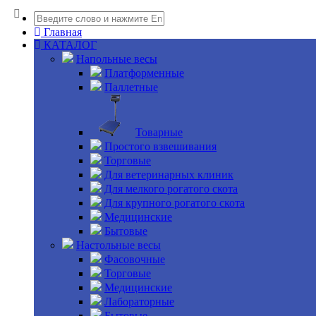
Главная
КАТАЛОГ
Напольные весы
Платформенные
Паллетные
Товарные
Простого взвешивания
Торговые
Для ветеринарных клиник
Для мелкого рогатого скота
Для крупного рогатого скота
Медицинские
Бытовые
Настольные весы
Фасовочные
Торговые
Медицинские
Лабораторные
Бытовые