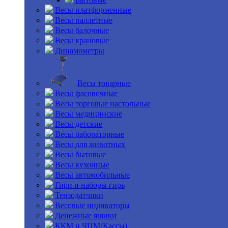
Весы платформенные
Весы паллетные
Весы балочные
Весы крановые
Динамометры
Весы товарные
Весы фасовочные
Весы торговые настольные
Весы медицинские
Весы детские
Весы лабораторные
Весы для животных
Весы бытовые
Весы кухонные
Весы автомобильные
Гири и наборы гирь
Тензодатчики
Весовые индикаторы
Денежные ящики
ККМ и ЧПМ(Кассы)