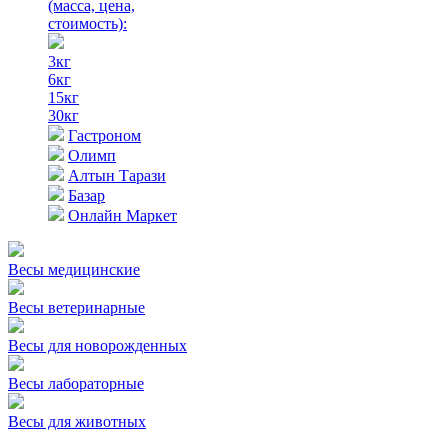
(масса, цена,
стоимость)
:
3кг
6кг
15кг
30кг
Гастроном
Олимп
Алтын Тарази
Базар
Онлайн Маркет
Весы медицинские
Весы ветеринарные
Весы для новорожденных
Весы лабораторные
Весы для животных