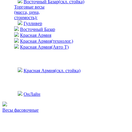
Восточный Базар(скл. стойка)
Торговые весы
(масса, цена,
стоимость)
:
Гулливер
Восточный Базар
Красная Армия
Красная Армия(технолог.)
Красная Армия(Авто Т)
Красная Армия(скл. стойка)
ОнЛайн
Весы фасовочные