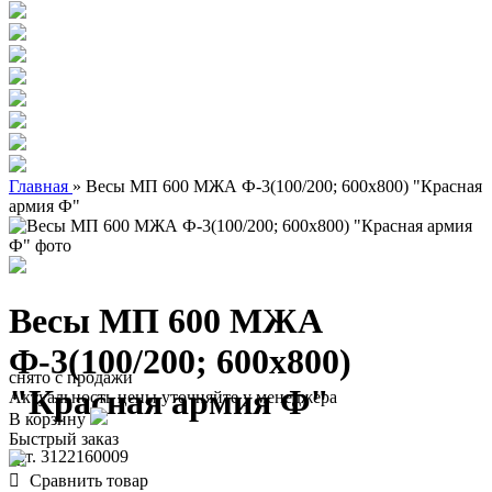
Главная
»
Весы МП 600 МЖА Ф-3(100/200; 600х800) "Красная
армия Ф"
Весы МП 600 МЖА
Ф-3(100/200; 600х800)
снято с продажи
"Красная армия Ф"
Актуальность цены уточняйте у менеджера
В корзину
Быстрый заказ
арт. 3122160009
Сравнить товар