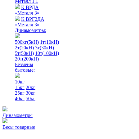
Металл 1.1
К ВРДА
«Металл 3»
К ВРГ2ДА
«Металл 3»
Динамометры:
500кг(5кН)
1т(10кН)
2т(20кН)
3т(30кН)
5т(50кН)
10т(100кН)
20т(200кН)
Безмены
бытовые:
10кг
15кг
20кг
25кг
30кг
40кг
50кг
Динамометры
Весы товарные