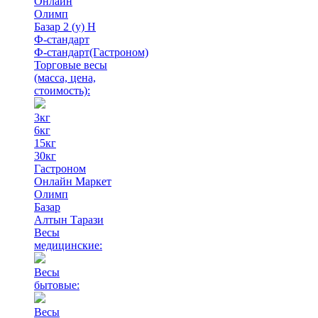
Онлайн
Олимп
Базар 2 (у) Н
Ф-стандарт
Ф-стандарт(Гастроном)
Торговые весы
(масса, цена,
стоимость)
:
3кг
6кг
15кг
30кг
Гастроном
Онлайн Маркет
Олимп
Базар
Алтын Тарази
Весы
медицинские:
Весы
бытовые:
Весы