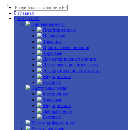
Главная
КАТАЛОГ
Напольные весы
Платформенные
Паллетные
Товарные
Простого взвешивания
Торговые
Для ветеринарных клиник
Для мелкого рогатого скота
Для крупного рогатого скота
Медицинские
Бытовые
Настольные весы
Фасовочные
Торговые
Медицинские
Лабораторные
Бытовые
Весы платформенные
Весы паллетные