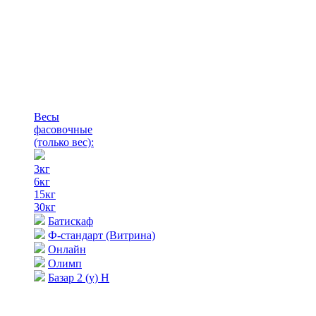
Весы
фасовочные
(только вес)
:
3кг
6кг
15кг
30кг
Батискаф
Ф-стандарт (Витрина)
Онлайн
Олимп
Базар 2 (у) Н