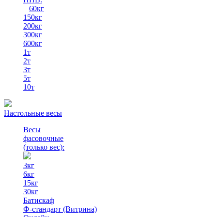
60кг
150кг
200кг
300кг
600кг
1т
2т
3т
5т
10т
Настольные весы
Весы
фасовочные
(только вес)
:
3кг
6кг
15кг
30кг
Батискаф
Ф-стандарт (Витрина)