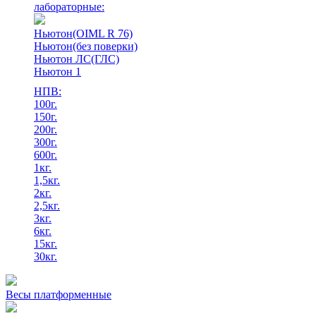
лабораторные:
Ньютон(OIML R 76)
Ньютон(без поверки)
Ньютон ЛС(ГЛС)
Ньютон 1
НПВ:
100г.
150г.
200г.
300г.
600г.
1кг.
1,5кг.
2кг.
2,5кг.
3кг.
6кг.
15кг.
30кг.
Весы платформенные