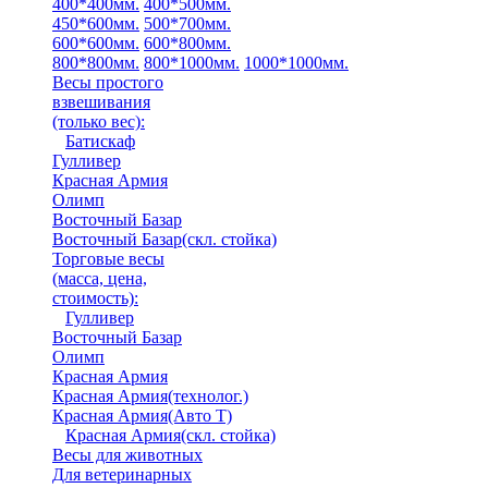
400*400мм.
400*500мм.
450*600мм.
500*700мм.
600*600мм.
600*800мм.
800*800мм.
800*1000мм.
1000*1000мм.
Весы простого
взвешивания
(только вес)
:
Батискаф
Гулливер
Красная Армия
Олимп
Восточный Базар
Восточный Базар(скл. стойка)
Торговые весы
(масса, цена,
стоимость)
:
Гулливер
Восточный Базар
Олимп
Красная Армия
Красная Армия(технолог.)
Красная Армия(Авто Т)
Красная Армия(скл. стойка)
Весы для животных
Для ветеринарных