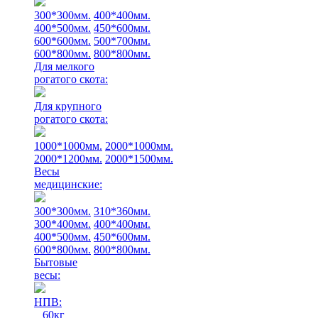
300*300мм.
400*400мм.
400*500мм.
450*600мм.
600*600мм.
500*700мм.
600*800мм.
800*800мм.
Для мелкого
рогатого скота:
Для крупного
рогатого скота:
1000*1000мм.
2000*1000мм.
2000*1200мм.
2000*1500мм.
Весы
медицинские:
300*300мм.
310*360мм.
300*400мм.
400*400мм.
400*500мм.
450*600мм.
600*800мм.
800*800мм.
Бытовые
весы:
НПВ:
60кг