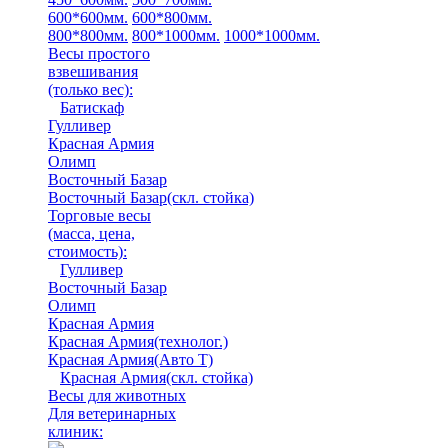
600*600мм.
600*800мм.
800*800мм.
800*1000мм.
1000*1000мм.
Весы простого
взвешивания
(только вес)
:
Батискаф
Гулливер
Красная Армия
Олимп
Восточный Базар
Восточный Базар(скл. стойка)
Торговые весы
(масса, цена,
стоимость)
:
Гулливер
Восточный Базар
Олимп
Красная Армия
Красная Армия(технолог.)
Красная Армия(Авто Т)
Красная Армия(скл. стойка)
Весы для животных
Для ветеринарных
клиник: