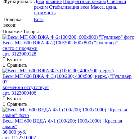
Функционал:
Дозирование
Процентный режим
Счетный
режим
Стабилизация веса
Масса, цена,
стоимость
Поверка
Есть
весов:
Похожие
Товары
Весы МП 600 ВЖА Ф-2(100/200; 600х800) "Гулливер"
снято с продажи
арт. 3123000128
Купить
Сравнить
Весы МП 600 ВЖА Ф-3 (100/200; 400х500; нерж.) "Гулливер
07"
временно отсутствует
арт. 3123000406
Купить
Сравнить
Весы МП 600 ВЕДА Ф-1 (100/200; 1000х1000) "Красная
армия"
36 900 руб.
арт. 1122310007