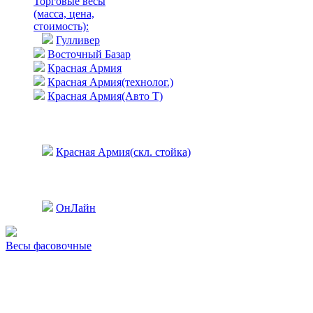
Торговые весы
(масса, цена,
стоимость)
:
Гулливер
Восточный Базар
Красная Армия
Красная Армия(технолог.)
Красная Армия(Авто Т)
Красная Армия(скл. стойка)
ОнЛайн
Весы фасовочные