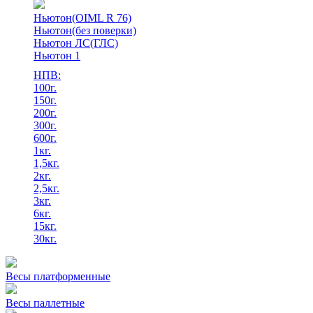
Ньютон(OIML R 76)
Ньютон(без поверки)
Ньютон ЛС(ГЛС)
Ньютон 1
НПВ:
100г.
150г.
200г.
300г.
600г.
1кг.
1,5кг.
2кг.
2,5кг.
3кг.
6кг.
15кг.
30кг.
Весы платформенные
Весы паллетные