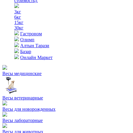
стоимость)
:
3кг
6кг
15кг
30кг
Гастроном
Олимп
Алтын Тарази
Базар
Онлайн Маркет
Весы медицинские
Весы ветеринарные
Весы для новорожденных
Весы лабораторные
Весы для животных