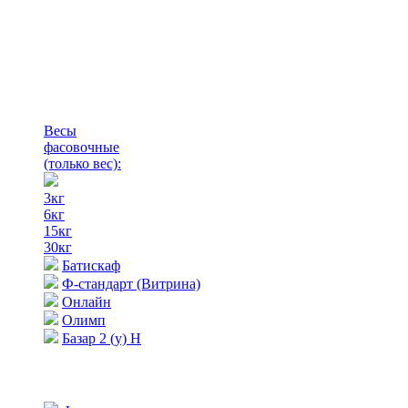
Весы
фасовочные
(только вес)
:
3кг
6кг
15кг
30кг
Батискаф
Ф-стандарт (Витрина)
Онлайн
Олимп
Базар 2 (у) Н