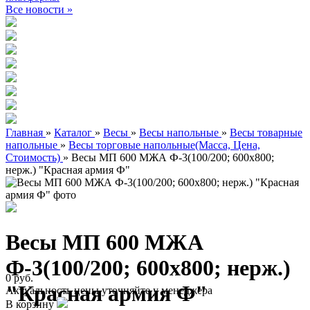
Все новости »
Главная
»
Каталог
»
Весы
»
Весы напольные
»
Весы товарные
напольные
»
Весы торговые напольные(Масса, Цена,
Стоимость)
»
Весы МП 600 МЖА Ф-3(100/200; 600х800;
нерж.) "Красная армия Ф"
Весы МП 600 МЖА
Ф-3(100/200; 600х800; нерж.)
0 руб.
"Красная армия Ф"
Актуальность цены уточняйте у менеджера
В корзину