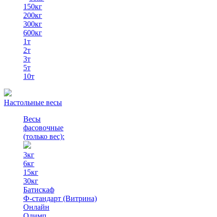
150кг
200кг
300кг
600кг
1т
2т
3т
5т
10т
Настольные весы
Весы
фасовочные
(только вес)
:
3кг
6кг
15кг
30кг
Батискаф
Ф-стандарт (Витрина)
Онлайн
Олимп