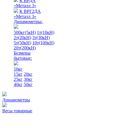
К ВРДА
«Металл 3»
К ВРГ2ДА
«Металл 3»
Динамометры:
500кг(5кН)
1т(10кН)
2т(20кН)
3т(30кН)
5т(50кН)
10т(100кН)
20т(200кН)
Безмены
бытовые:
10кг
15кг
20кг
25кг
30кг
40кг
50кг
Динамометры
Весы товарные