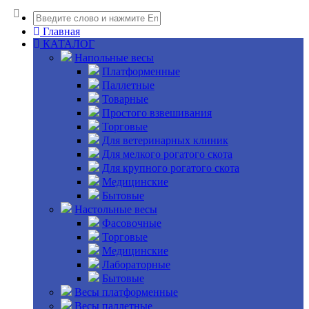
Главная
КАТАЛОГ
Напольные весы
Платформенные
Паллетные
Товарные
Простого взвешивания
Торговые
Для ветеринарных клиник
Для мелкого рогатого скота
Для крупного рогатого скота
Медицинские
Бытовые
Настольные весы
Фасовочные
Торговые
Медицинские
Лабораторные
Бытовые
Весы платформенные
Весы паллетные