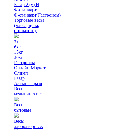
Базар 2 (у) Н
Ф-стандарт
Ф-стандарт(Гастроном)
Торговые весы
(масса, цена,
стоимость)
:
3кг
6кг
15кг
30кг
Гастроном
Онлайн Маркет
Олимп
Базар
Алтын Тарази
Весы
медицинские:
Весы
бытовые:
Весы
лабораторные: