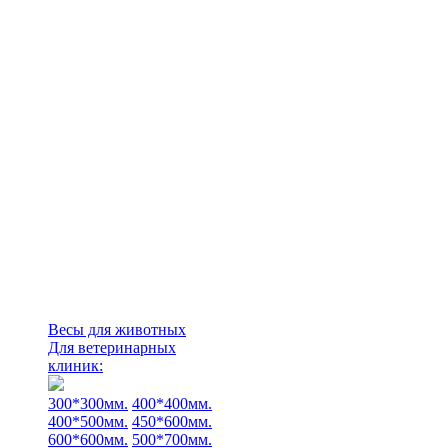
Весы для животных
Для ветеринарных
клиник:
300*300мм.
400*400мм.
400*500мм.
450*600мм.
600*600мм.
500*700мм.