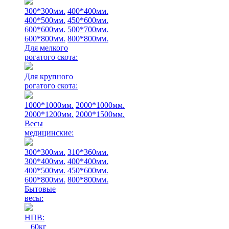
300*300мм.
400*400мм.
400*500мм.
450*600мм.
600*600мм.
500*700мм.
600*800мм.
800*800мм.
Для мелкого
рогатого скота:
Для крупного
рогатого скота:
1000*1000мм.
2000*1000мм.
2000*1200мм.
2000*1500мм.
Весы
медицинские:
300*300мм.
310*360мм.
300*400мм.
400*400мм.
400*500мм.
450*600мм.
600*800мм.
800*800мм.
Бытовые
весы:
НПВ:
60кг