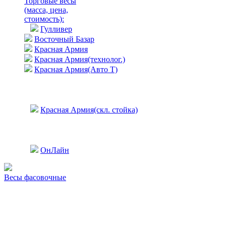
Торговые весы
(масса, цена,
стоимость)
:
Гулливер
Восточный Базар
Красная Армия
Красная Армия(технолог.)
Красная Армия(Авто Т)
Красная Армия(скл. стойка)
ОнЛайн
Весы фасовочные