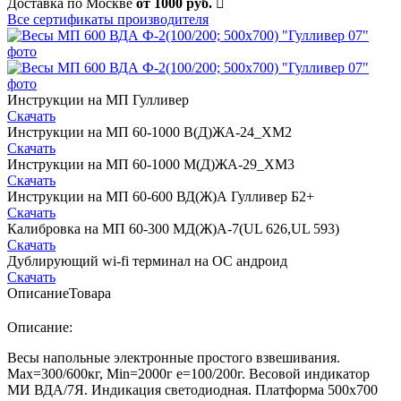
Доставка по Москве
от 1000 руб.
Все сертификаты производителя
Инструкции на МП Гулливер
Скачать
Инструкции на МП 60-1000 В(Д)ЖА-24_ХМ2
Скачать
Инструкции на МП 60-1000 М(Д)ЖА-29_ХМ3
Скачать
Инструкции на МП 60-600 ВД(Ж)А Гулливер Б2+
Скачать
Калибровка на МП 60-300 МД(Ж)А-7(UL 626,UL 593)
Скачать
Дублирующий wi-fi терминал на ОС андроид
Скачать
Описание
Товара
Описание:
Весы напольные электронные простого взвешивания.
Мах=300/600кг, Min=2000г е=100/200г. Весовой индикатор
МИ ВДА/7Я. Индикация светодиодная. Платформа 500х700