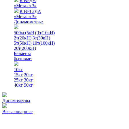
К ВРДА
«Металл 3»
К ВРГ2ДА
«Металл 3»
Динамометры:
500кг(5кН)
1т(10кН)
2т(20кН)
3т(30кН)
5т(50кН)
10т(100кН)
20т(200кН)
Безмены
бытовые:
10кг
15кг
20кг
25кг
30кг
40кг
50кг
Динамометры
Весы товарные