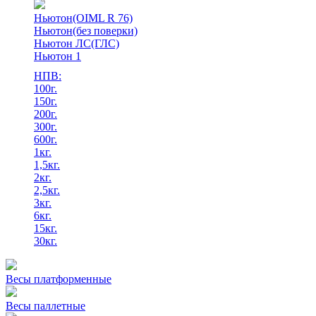
Ньютон(OIML R 76)
Ньютон(без поверки)
Ньютон ЛС(ГЛС)
Ньютон 1
НПВ:
100г.
150г.
200г.
300г.
600г.
1кг.
1,5кг.
2кг.
2,5кг.
3кг.
6кг.
15кг.
30кг.
Весы платформенные
Весы паллетные