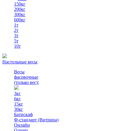
150кг
200кг
300кг
600кг
1т
2т
3т
5т
10т
Настольные весы
Весы
фасовочные
(только вес)
:
3кг
6кг
15кг
30кг
Батискаф
Ф-стандарт (Витрина)
Онлайн
Олимп