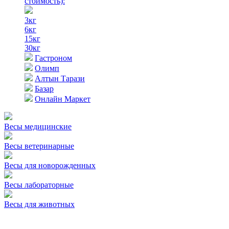
стоимость)
:
3кг
6кг
15кг
30кг
Гастроном
Олимп
Алтын Тарази
Базар
Онлайн Маркет
Весы медицинские
Весы ветеринарные
Весы для новорожденных
Весы лабораторные
Весы для животных