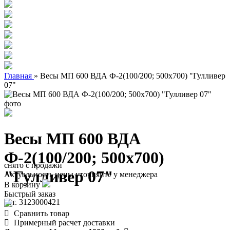
Главная
»
Весы МП 600 ВДА Ф-2(100/200; 500х700) "Гулливер
07"
Весы МП 600 ВДА
Ф-2(100/200; 500х700)
снято с продажи
"Гулливер 07"
Актуальность цены уточняйте у менеджера
В корзину
Быстрый заказ
арт. 3123000421
Сравнить товар
Примерный расчет доставки