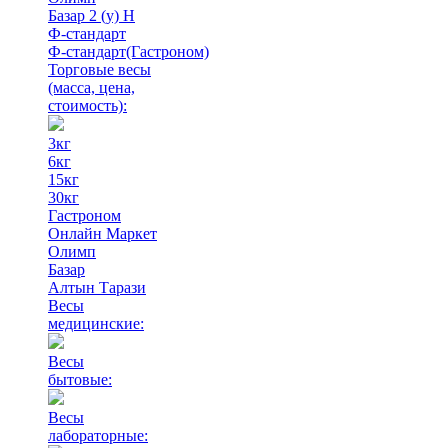
Базар 2 (у) Н
Ф-стандарт
Ф-стандарт(Гастроном)
Торговые весы
(масса, цена,
стоимость)
:
3кг
6кг
15кг
30кг
Гастроном
Онлайн Маркет
Олимп
Базар
Алтын Тарази
Весы
медицинские:
Весы
бытовые:
Весы
лабораторные: