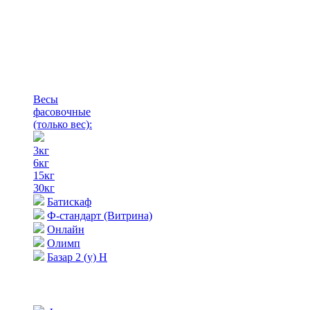
Весы
фасовочные
(только вес)
:
3кг
6кг
15кг
30кг
Батискаф
Ф-стандарт (Витрина)
Онлайн
Олимп
Базар 2 (у) Н