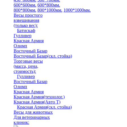
600*600мм.
600*800мм.
800*800мм.
800*1000мм.
1000*1000мм.
Весы простого
взвешивания
(только вес)
:
Батискаф
Гулливер
Красная Армия
Олимп
Восточный Базар
Восточный Базар(скл. стойка)
Торговые весы
(масса, цена,
стоимость)
:
Гулливер
Восточный Базар
Олимп
Красная Армия
Красная Армия(технолог.)
Красная Армия(Авто Т)
Красная Армия(скл. стойка)
Весы для животных
Для ветеринарных
клиник: