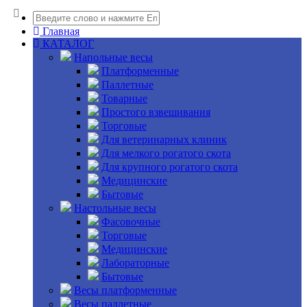
Главная
КАТАЛОГ
Напольные весы
Платформенные
Паллетные
Товарные
Простого взвешивания
Торговые
Для ветеринарных клиник
Для мелкого рогатого скота
Для крупного рогатого скота
Медицинские
Бытовые
Настольные весы
Фасовочные
Торговые
Медицинские
Лабораторные
Бытовые
Весы платформенные
Весы паллетные