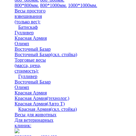
800*800мм.
800*1000мм.
1000*1000мм.
Весы простого
взвешивания
(только вес)
:
Батискаф
Гулливер
Красная Армия
Олимп
Восточный Базар
Восточный Базар(скл. стойка)
Торговые весы
(масса, цена,
стоимость)
:
Гулливер
Восточный Базар
Олимп
Красная Армия
Красная Армия(технолог.)
Красная Армия(Авто Т)
Красная Армия(скл. стойка)
Весы для животных
Для ветеринарных
клиник: