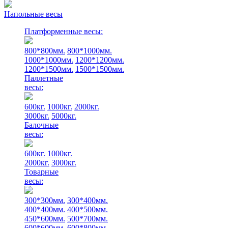
Напольные весы
Платформенные весы:
800*800мм.
800*1000мм.
1000*1000мм.
1200*1200мм.
1200*1500мм.
1500*1500мм.
Паллетные
весы:
600кг.
1000кг.
2000кг.
3000кг.
5000кг.
Балочные
весы:
600кг.
1000кг.
2000кг.
3000кг.
Товарные
весы:
300*300мм.
300*400мм.
400*400мм.
400*500мм.
450*600мм.
500*700мм.
600*600мм.
600*800мм.