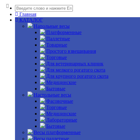
Главная
КАТАЛОГ
Напольные весы
Платформенные
Паллетные
Товарные
Простого взвешивания
Торговые
Для ветеринарных клиник
Для мелкого рогатого скота
Для крупного рогатого скота
Медицинские
Бытовые
Настольные весы
Фасовочные
Торговые
Медицинские
Лабораторные
Бытовые
Весы платформенные
Весы паллетные