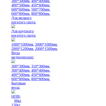
300*300мм.
400*400мм.
400*500мм.
450*600мм.
600*600мм.
500*700мм.
600*800мм.
800*800мм.
Для мелкого
рогатого скота:
Для крупного
рогатого скота:
1000*1000мм.
2000*1000мм.
2000*1200мм.
2000*1500мм.
Весы
медицинские:
300*300мм.
310*360мм.
300*400мм.
400*400мм.
400*500мм.
450*600мм.
600*800мм.
800*800мм.
Бытовые
весы:
НПВ:
60кг
150кг