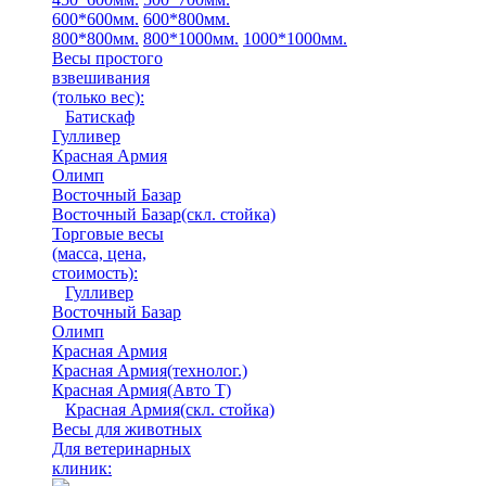
600*600мм.
600*800мм.
800*800мм.
800*1000мм.
1000*1000мм.
Весы простого
взвешивания
(только вес)
:
Батискаф
Гулливер
Красная Армия
Олимп
Восточный Базар
Восточный Базар(скл. стойка)
Торговые весы
(масса, цена,
стоимость)
:
Гулливер
Восточный Базар
Олимп
Красная Армия
Красная Армия(технолог.)
Красная Армия(Авто Т)
Красная Армия(скл. стойка)
Весы для животных
Для ветеринарных
клиник: