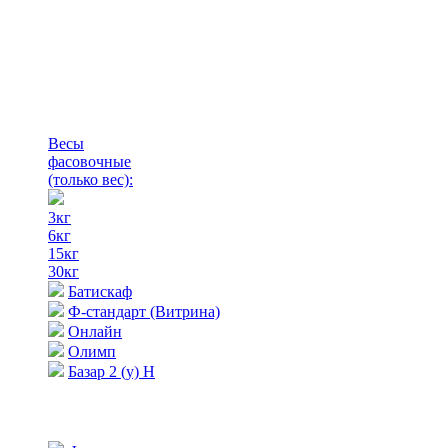
Весы
фасовочные
(только вес)
:
3кг
6кг
15кг
30кг
Батискаф
Ф-стандарт (Витрина)
Онлайн
Олимп
Базар 2 (у) Н