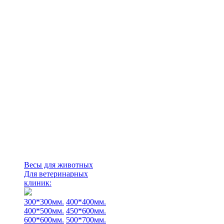
Весы для животных
Для ветеринарных
клиник:
300*300мм.
400*400мм.
400*500мм.
450*600мм.
600*600мм.
500*700мм.