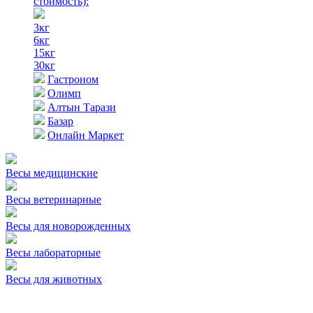
стоимость)
:
3кг
6кг
15кг
30кг
Гастроном
Олимп
Алтын Тарази
Базар
Онлайн Маркет
Весы медицинские
Весы ветеринарные
Весы для новорожденных
Весы лабораторные
Весы для животных