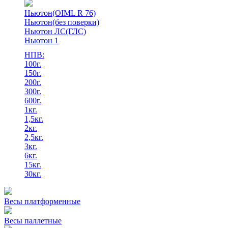
Ньютон(OIML R 76)
Ньютон(без поверки)
Ньютон ЛС(ГЛС)
Ньютон 1
НПВ:
100г.
150г.
200г.
300г.
600г.
1кг.
1,5кг.
2кг.
2,5кг.
3кг.
6кг.
15кг.
30кг.
Весы платформенные
Весы паллетные