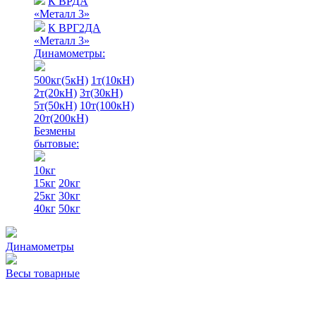
К ВРДА
«Металл 3»
К ВРГ2ДА
«Металл 3»
Динамометры:
500кг(5кН)
1т(10кН)
2т(20кН)
3т(30кН)
5т(50кН)
10т(100кН)
20т(200кН)
Безмены
бытовые:
10кг
15кг
20кг
25кг
30кг
40кг
50кг
Динамометры
Весы товарные