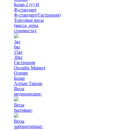
Базар 2 (у) Н
Ф-стандарт
Ф-стандарт(Гастроном)
Торговые весы
(масса, цена,
стоимость)
:
3кг
6кг
15кг
30кг
Гастроном
Онлайн Маркет
Олимп
Базар
Алтын Тарази
Весы
медицинские:
Весы
бытовые:
Весы
лабораторные: