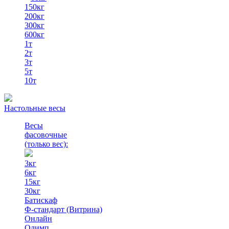
150кг
200кг
300кг
600кг
1т
2т
3т
5т
10т
Настольные весы
Весы
фасовочные
(только вес)
:
3кг
6кг
15кг
30кг
Батискаф
Ф-стандарт (Витрина)
Онлайн
Олимп