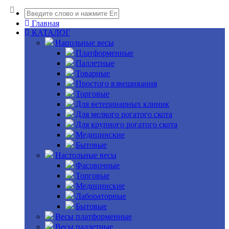
Главная
КАТАЛОГ
Напольные весы
Платформенные
Паллетные
Товарные
Простого взвешивания
Торговые
Для ветеринарных клиник
Для мелкого рогатого скота
Для крупного рогатого скота
Медицинские
Бытовые
Настольные весы
Фасовочные
Торговые
Медицинские
Лабораторные
Бытовые
Весы платформенные
Весы паллетные