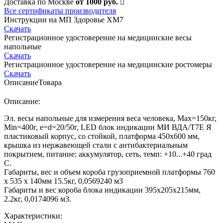
Доставка по Москве
от 1000 руб.
Все сертификаты производителя
Инструкции на МП Здоровье ХМ7
Скачать
Регистрационное удостоверение на медицинские весы
напольные
Скачать
Регистрационное удостоверение на медицинские ростомеры
Скачать
Описание
Товара
Описание:
Эл. весы напольные для измерения веса человека, Мах=150кг,
Min=400г, e=d=20/50г, LED блок индикации МИ ВДА/Т7Е Я
пластиковый корпус, со стойкой, платформа 450х600 мм,
крышка из нержавеющей стали с антибактериальным
покрытием, питание: аккумулятор, сеть, темп: +10...+40 град
С.
Габариты, вес и объем короба грузоприемной платформы 760
х 535 х 140мм 15.5кг, 0,0569240 м3
Габариты и вес короба блока индикации 395х205х215мм,
2.2кг, 0,0174096 м3.
Характеристики: