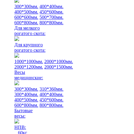
300*300мм.
400*400мм.
400*500мм.
450*600мм.
600*600мм.
500*700мм.
600*800мм.
800*800мм.
Для мелкого
рогатого скота:
Для крупного
рогатого скота:
1000*1000мм.
2000*1000мм.
2000*1200мм.
2000*1500мм.
Весы
медицинские:
300*300мм.
310*360мм.
300*400мм.
400*400мм.
400*500мм.
450*600мм.
600*800мм.
800*800мм.
Бытовые
весы:
НПВ:
60кг