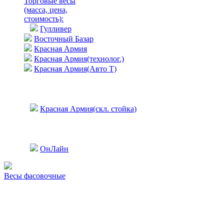
Торговые весы
(масса, цена,
стоимость)
:
Гулливер
Восточный Базар
Красная Армия
Красная Армия(технолог.)
Красная Армия(Авто Т)
Красная Армия(скл. стойка)
ОнЛайн
Весы фасовочные