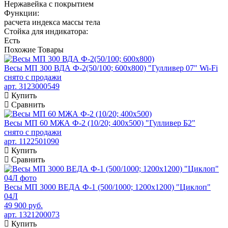
Нержавейка с покрытием
Функции:
расчета индекса массы тела
Стойка для индикатора:
Есть
Похожие
Товары
Весы МП 300 ВДА Ф-2(50/100; 600х800) "Гулливер 07" Wi-Fi
снято с продажи
арт. 3123000549
Купить
Сравнить
Весы МП 60 МЖА Ф-2 (10/20; 400х500) "Гулливер Б2"
снято с продажи
арт. 1122501090
Купить
Сравнить
Весы МП 3000 ВЕДА Ф-1 (500/1000; 1200х1200) "Циклоп"
04Л
49 900 руб.
арт. 1321200073
Купить