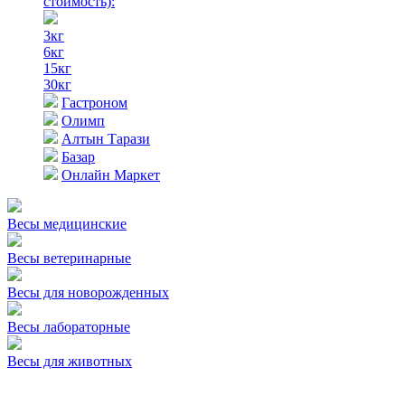
стоимость)
:
3кг
6кг
15кг
30кг
Гастроном
Олимп
Алтын Тарази
Базар
Онлайн Маркет
Весы медицинские
Весы ветеринарные
Весы для новорожденных
Весы лабораторные
Весы для животных