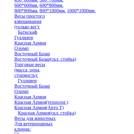
600*600мм.
600*800мм.
800*800мм.
800*1000мм.
1000*1000мм.
Весы простого
взвешивания
(только вес)
:
Батискаф
Гулливер
Красная Армия
Олимп
Восточный Базар
Восточный Базар(скл. стойка)
Торговые весы
(масса, цена,
стоимость)
:
Гулливер
Восточный Базар
Олимп
Красная Армия
Красная Армия(технолог.)
Красная Армия(Авто Т)
Красная Армия(скл. стойка)
Весы для животных
Для ветеринарных
клиник: