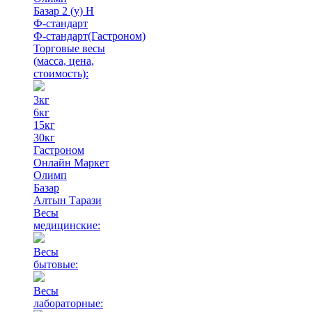
Базар 2 (у) Н
Ф-стандарт
Ф-стандарт(Гастроном)
Торговые весы
(масса, цена,
стоимость)
:
3кг
6кг
15кг
30кг
Гастроном
Онлайн Маркет
Олимп
Базар
Алтын Тарази
Весы
медицинские:
Весы
бытовые:
Весы
лабораторные: