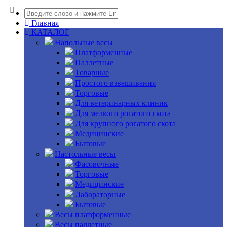
Главная
КАТАЛОГ
Напольные весы
Платформенные
Паллетные
Товарные
Простого взвешивания
Торговые
Для ветеринарных клиник
Для мелкого рогатого скота
Для крупного рогатого скота
Медицинские
Бытовые
Настольные весы
Фасовочные
Торговые
Медицинские
Лабораторные
Бытовые
Весы платформенные
Весы паллетные