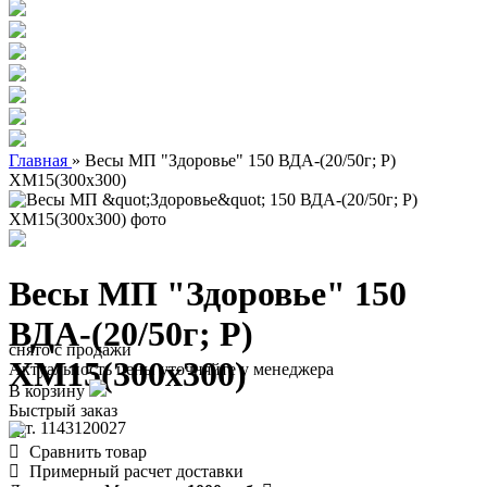
Главная
»
Весы МП "Здоровье" 150 ВДА-(20/50г; Р)
ХМ15(300х300)
Весы МП "Здоровье" 150
ВДА-(20/50г; Р)
снято с продажи
ХМ15(300х300)
Актуальность цены уточняйте у менеджера
В корзину
Быстрый заказ
арт. 1143120027
Сравнить товар
Примерный расчет доставки