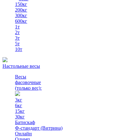
150кг
200кг
300кг
600кг
1т
2т
3т
5т
10т
Настольные весы
Весы
фасовочные
(только вес)
:
3кг
6кг
15кг
30кг
Батискаф
Ф-стандарт (Витрина)
Онлайн
Олимп