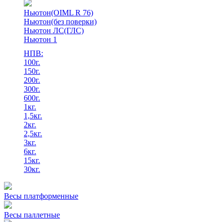
Ньютон(OIML R 76)
Ньютон(без поверки)
Ньютон ЛС(ГЛС)
Ньютон 1
НПВ:
100г.
150г.
200г.
300г.
600г.
1кг.
1,5кг.
2кг.
2,5кг.
3кг.
6кг.
15кг.
30кг.
Весы платформенные
Весы паллетные