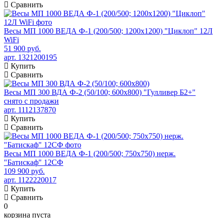
Сравнить
Весы МП 1000 ВЕДА Ф-1 (200/500; 1200х1200) "Циклоп" 12Л
WiFi
51 900 руб.
арт. 1321200195
Купить
Сравнить
Весы МП 300 ВДА Ф-2 (50/100; 600х800) "Гулливер Б2+"
снято с продажи
арт. 1112137870
Купить
Сравнить
Весы МП 1000 ВЕДА Ф-1 (200/500; 750х750) нерж.
"Батискаф" 12СФ
109 900 руб.
арт. 1122220017
Купить
Сравнить
0
корзина пуста