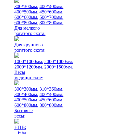
300*300мм.
400*400мм.
400*500мм.
450*600мм.
600*600мм.
500*700мм.
600*800мм.
800*800мм.
Для мелкого
рогатого скота:
Для крупного
рогатого скота:
1000*1000мм.
2000*1000мм.
2000*1200мм.
2000*1500мм.
Весы
медицинские:
300*300мм.
310*360мм.
300*400мм.
400*400мм.
400*500мм.
450*600мм.
600*800мм.
800*800мм.
Бытовые
весы:
НПВ:
60кг