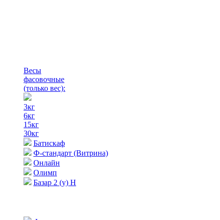
Весы
фасовочные
(только вес)
:
3кг
6кг
15кг
30кг
Батискаф
Ф-стандарт (Витрина)
Онлайн
Олимп
Базар 2 (у) Н