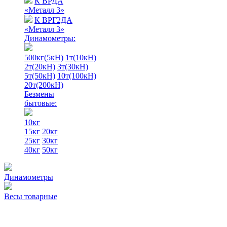
К ВРДА
«Металл 3»
К ВРГ2ДА
«Металл 3»
Динамометры:
500кг(5кН)
1т(10кН)
2т(20кН)
3т(30кН)
5т(50кН)
10т(100кН)
20т(200кН)
Безмены
бытовые:
10кг
15кг
20кг
25кг
30кг
40кг
50кг
Динамометры
Весы товарные