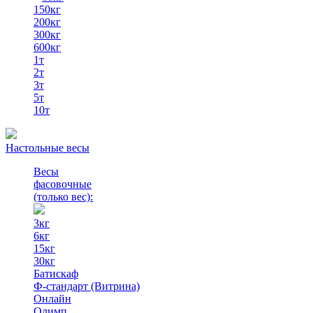
150кг
200кг
300кг
600кг
1т
2т
3т
5т
10т
Настольные весы
Весы
фасовочные
(только вес)
:
3кг
6кг
15кг
30кг
Батискаф
Ф-стандарт (Витрина)
Онлайн
Олимп