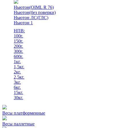
Ньютон(OIML R 76)
Ньютон(без поверки)
Ньютон ЛС(ГЛС)
Ньютон 1
НПВ:
100г.
150г.
200г.
300г.
600г.
1кг.
1,5кг.
2кг.
2,5кг.
3кг.
6кг.
15кг.
30кг.
Весы платформенные
Весы паллетные