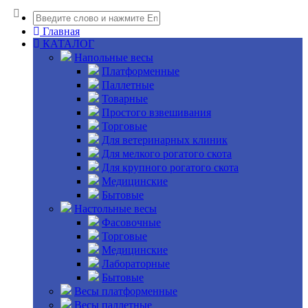
Главная
КАТАЛОГ
Напольные весы
Платформенные
Паллетные
Товарные
Простого взвешивания
Торговые
Для ветеринарных клиник
Для мелкого рогатого скота
Для крупного рогатого скота
Медицинские
Бытовые
Настольные весы
Фасовочные
Торговые
Медицинские
Лабораторные
Бытовые
Весы платформенные
Весы паллетные