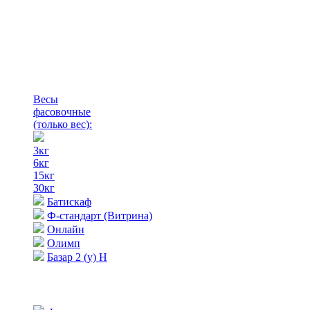
Весы
фасовочные
(только вес)
:
3кг
6кг
15кг
30кг
Батискаф
Ф-стандарт (Витрина)
Онлайн
Олимп
Базар 2 (у) Н