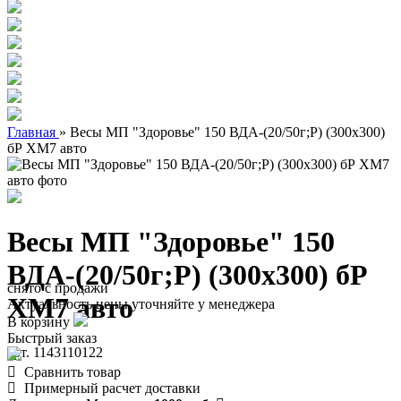
Главная
»
Весы МП "Здоровье" 150 ВДА-(20/50г;Р) (300х300)
бР ХМ7 авто
Весы МП "Здоровье" 150
ВДА-(20/50г;Р) (300х300) бР
снято с продажи
ХМ7 авто
Актуальность цены уточняйте у менеджера
В корзину
Быстрый заказ
арт. 1143110122
Сравнить товар
Примерный расчет доставки