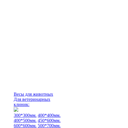
Весы для животных
Для ветеринарных
клиник:
300*300мм.
400*400мм.
400*500мм.
450*600мм.
600*600мм.
500*700мм.