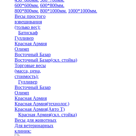
600*600мм.
600*800мм.
800*800мм.
800*1000мм.
1000*1000мм.
Весы простого
взвешивания
(только вес)
:
Батискаф
Гулливер
Красная Армия
Олимп
Восточный Базар
Восточный Базар(скл. стойка)
Торговые весы
(масса, цена,
стоимость)
:
Гулливер
Восточный Базар
Олимп
Красная Армия
Красная Армия(технолог.)
Красная Армия(Авто Т)
Красная Армия(скл. стойка)
Весы для животных
Для ветеринарных
клиник: