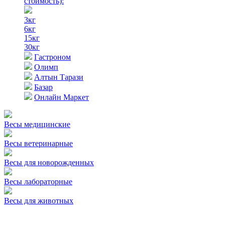
стоимость)
:
3кг
6кг
15кг
30кг
Гастроном
Олимп
Алтын Тарази
Базар
Онлайн Маркет
Весы медицинские
Весы ветеринарные
Весы для новорожденных
Весы лабораторные
Весы для животных