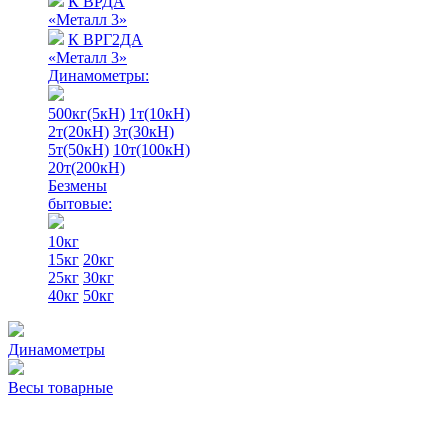
К ВРДА
«Металл 3»
К ВРГ2ДА
«Металл 3»
Динамометры:
500кг(5кН)
1т(10кН)
2т(20кН)
3т(30кН)
5т(50кН)
10т(100кН)
20т(200кН)
Безмены
бытовые:
10кг
15кг
20кг
25кг
30кг
40кг
50кг
Динамометры
Весы товарные