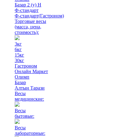
Базар 2 (у) Н
Ф-стандарт
Ф-стандарт(Гастроном)
Торговые весы
(масса, цена,
стоимость)
:
3кг
6кг
15кг
30кг
Гастроном
Онлайн Маркет
Олимп
Базар
Алтын Тарази
Весы
медицинские:
Весы
бытовые:
Весы
лабораторные: