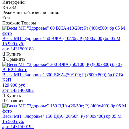
Интерфейс:
RS 232
Режим нестаб. взвешивания:
Есть
Похожие
Товары
Весы МП "Здоровье" 60 ВЖА-(10/20г; Р) (400х500) бр 05 М
15 990 руб.
арт. 1431500188
Купить
Сравнить
Весы МП "Здоровье" 300 ВЖА-(50/100; Р) (800х800) бр 07 Bt
К2П
129 900 руб.
арт. 1431400082
Купить
Сравнить
Весы МП "Здоровье" 150 ВДА-(20/50г; Р) (400х400) бр 05 М
15 500 руб.
арт. 1431500192