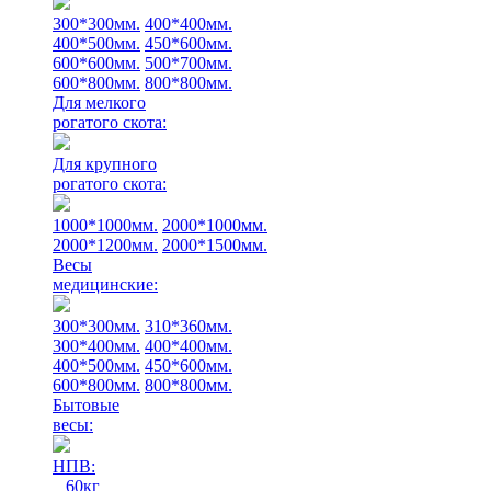
300*300мм.
400*400мм.
400*500мм.
450*600мм.
600*600мм.
500*700мм.
600*800мм.
800*800мм.
Для мелкого
рогатого скота:
Для крупного
рогатого скота:
1000*1000мм.
2000*1000мм.
2000*1200мм.
2000*1500мм.
Весы
медицинские:
300*300мм.
310*360мм.
300*400мм.
400*400мм.
400*500мм.
450*600мм.
600*800мм.
800*800мм.
Бытовые
весы:
НПВ:
60кг