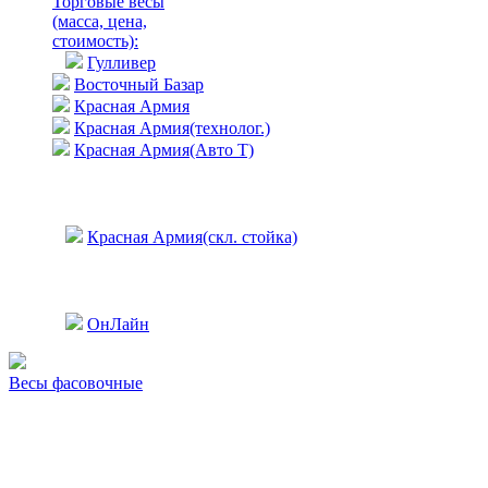
Торговые весы
(масса, цена,
стоимость)
:
Гулливер
Восточный Базар
Красная Армия
Красная Армия(технолог.)
Красная Армия(Авто Т)
Красная Армия(скл. стойка)
ОнЛайн
Весы фасовочные