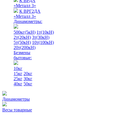
К ВРДА
«Металл 3»
К ВРГ2ДА
«Металл 3»
Динамометры:
500кг(5кН)
1т(10кН)
2т(20кН)
3т(30кН)
5т(50кН)
10т(100кН)
20т(200кН)
Безмены
бытовые:
10кг
15кг
20кг
25кг
30кг
40кг
50кг
Динамометры
Весы товарные