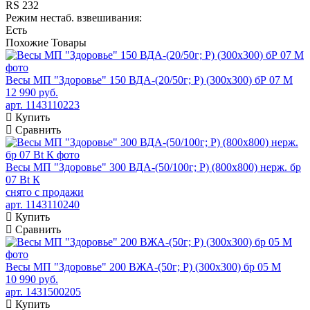
RS 232
Режим нестаб. взвешивания:
Есть
Похожие
Товары
Весы МП "Здоровье" 150 ВДА-(20/50г; Р) (300х300) бР 07 М
12 990 руб.
арт. 1143110223
Купить
Сравнить
Весы МП "Здоровье" 300 ВДА-(50/100г; Р) (800х800) нерж. бр
07 Bt К
снято с продажи
арт. 1143110240
Купить
Сравнить
Весы МП "Здоровье" 200 ВЖА-(50г; Р) (300х300) бр 05 М
10 990 руб.
арт. 1431500205
Купить