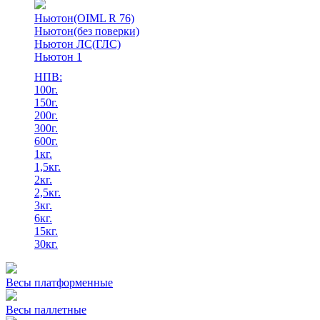
Ньютон(OIML R 76)
Ньютон(без поверки)
Ньютон ЛС(ГЛС)
Ньютон 1
НПВ:
100г.
150г.
200г.
300г.
600г.
1кг.
1,5кг.
2кг.
2,5кг.
3кг.
6кг.
15кг.
30кг.
Весы платформенные
Весы паллетные