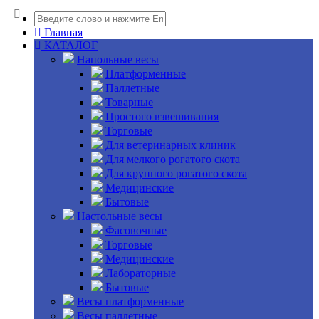
Главная
КАТАЛОГ
Напольные весы
Платформенные
Паллетные
Товарные
Простого взвешивания
Торговые
Для ветеринарных клиник
Для мелкого рогатого скота
Для крупного рогатого скота
Медицинские
Бытовые
Настольные весы
Фасовочные
Торговые
Медицинские
Лабораторные
Бытовые
Весы платформенные
Весы паллетные