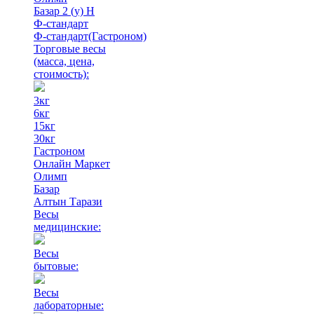
Базар 2 (у) Н
Ф-стандарт
Ф-стандарт(Гастроном)
Торговые весы
(масса, цена,
стоимость)
:
3кг
6кг
15кг
30кг
Гастроном
Онлайн Маркет
Олимп
Базар
Алтын Тарази
Весы
медицинские:
Весы
бытовые:
Весы
лабораторные: