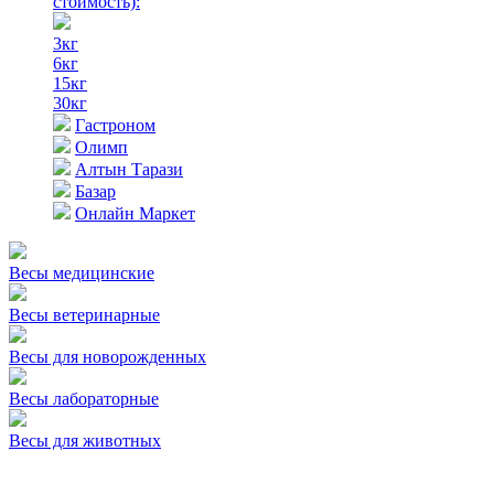
стоимость)
:
3кг
6кг
15кг
30кг
Гастроном
Олимп
Алтын Тарази
Базар
Онлайн Маркет
Весы медицинские
Весы ветеринарные
Весы для новорожденных
Весы лабораторные
Весы для животных