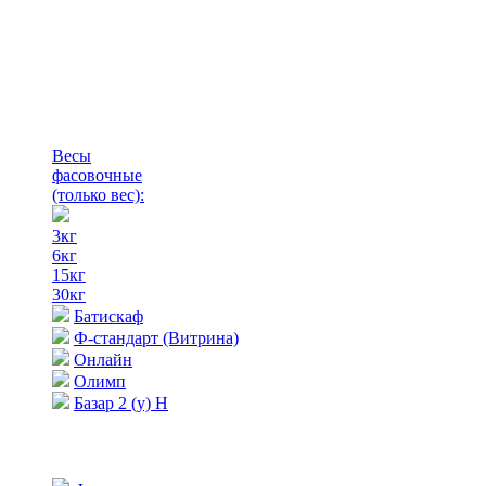
Весы
фасовочные
(только вес)
:
3кг
6кг
15кг
30кг
Батискаф
Ф-стандарт (Витрина)
Онлайн
Олимп
Базар 2 (у) Н