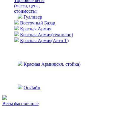
Торговые весы
(масса, цена,
стоимость)
:
Гулливер
Восточный Базар
Красная Армия
Красная Армия(технолог.)
Красная Армия(Авто Т)
Красная Армия(скл. стойка)
ОнЛайн
Весы фасовочные