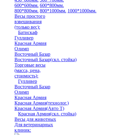
600*600мм.
600*800мм.
800*800мм.
800*1000мм.
1000*1000мм.
Весы простого
взвешивания
(только вес)
:
Батискаф
Гулливер
Красная Армия
Олимп
Восточный Базар
Восточный Базар(скл. стойка)
Торговые весы
(масса, цена,
стоимость)
:
Гулливер
Восточный Базар
Олимп
Красная Армия
Красная Армия(технолог.)
Красная Армия(Авто Т)
Красная Армия(скл. стойка)
Весы для животных
Для ветеринарных
клиник: