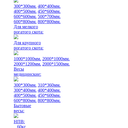
300*300мм.
400*400мм.
400*500мм.
450*600мм.
600*600мм.
500*700мм.
600*800мм.
800*800мм.
Для мелкого
рогатого скота:
Для крупного
рогатого скота:
1000*1000мм.
2000*1000мм.
2000*1200мм.
2000*1500мм.
Весы
медицинские:
300*300мм.
310*360мм.
300*400мм.
400*400мм.
400*500мм.
450*600мм.
600*800мм.
800*800мм.
Бытовые
весы:
НПВ:
60кг