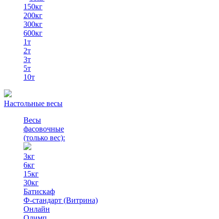
150кг
200кг
300кг
600кг
1т
2т
3т
5т
10т
Настольные весы
Весы
фасовочные
(только вес)
:
3кг
6кг
15кг
30кг
Батискаф
Ф-стандарт (Витрина)
Онлайн
Олимп