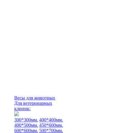
Весы для животных
Для ветеринарных
клиник:
300*300мм.
400*400мм.
400*500мм.
450*600мм.
600*600мм.
500*700мм.