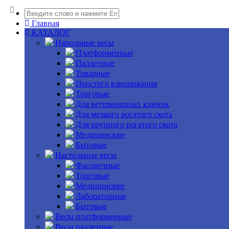
Главная
КАТАЛОГ
Напольные весы
Платформенные
Паллетные
Товарные
Простого взвешивания
Торговые
Для ветеринарных клиник
Для мелкого рогатого скота
Для крупного рогатого скота
Медицинские
Бытовые
Настольные весы
Фасовочные
Торговые
Медицинские
Лабораторные
Бытовые
Весы платформенные
Весы паллетные