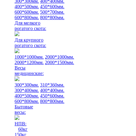
300*300мм.
400*400мм.
400*500мм.
450*600мм.
600*600мм.
500*700мм.
600*800мм.
800*800мм.
Для мелкого
рогатого скота:
Для крупного
рогатого скота:
1000*1000мм.
2000*1000мм.
2000*1200мм.
2000*1500мм.
Весы
медицинские:
300*300мм.
310*360мм.
300*400мм.
400*400мм.
400*500мм.
450*600мм.
600*800мм.
800*800мм.
Бытовые
весы:
НПВ:
60кг
150кг