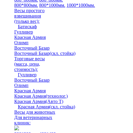
800*800мм.
800*1000мм.
1000*1000мм.
Весы простого
взвешивания
(только вес)
:
Батискаф
Гулливер
Красная Армия
Олимп
Восточный Базар
Восточный Базар(скл. стойка)
Торговые весы
(масса, цена,
стоимость)
:
Гулливер
Восточный Базар
Олимп
Красная Армия
Красная Армия(технолог.)
Красная Армия(Авто Т)
Красная Армия(скл. стойка)
Весы для животных
Для ветеринарных
клиник: