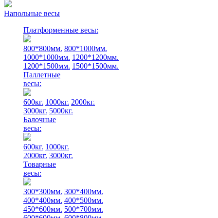
Напольные весы
Платформенные весы:
800*800мм.
800*1000мм.
1000*1000мм.
1200*1200мм.
1200*1500мм.
1500*1500мм.
Паллетные
весы:
600кг.
1000кг.
2000кг.
3000кг.
5000кг.
Балочные
весы:
600кг.
1000кг.
2000кг.
3000кг.
Товарные
весы:
300*300мм.
300*400мм.
400*400мм.
400*500мм.
450*600мм.
500*700мм.
600*600мм.
600*800мм.