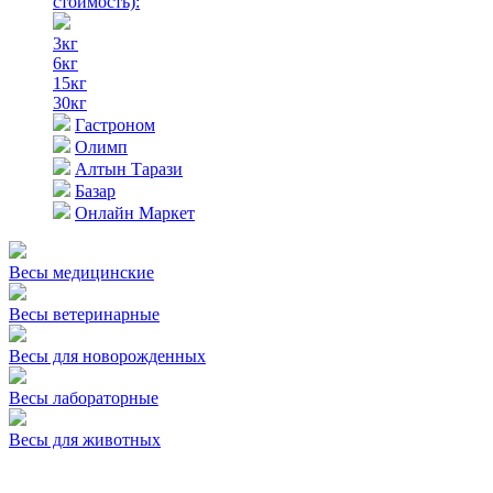
стоимость)
:
3кг
6кг
15кг
30кг
Гастроном
Олимп
Алтын Тарази
Базар
Онлайн Маркет
Весы медицинские
Весы ветеринарные
Весы для новорожденных
Весы лабораторные
Весы для животных