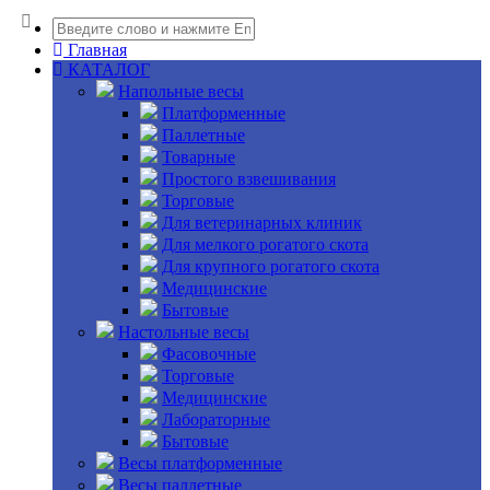
Главная
КАТАЛОГ
Напольные весы
Платформенные
Паллетные
Товарные
Простого взвешивания
Торговые
Для ветеринарных клиник
Для мелкого рогатого скота
Для крупного рогатого скота
Медицинские
Бытовые
Настольные весы
Фасовочные
Торговые
Медицинские
Лабораторные
Бытовые
Весы платформенные
Весы паллетные