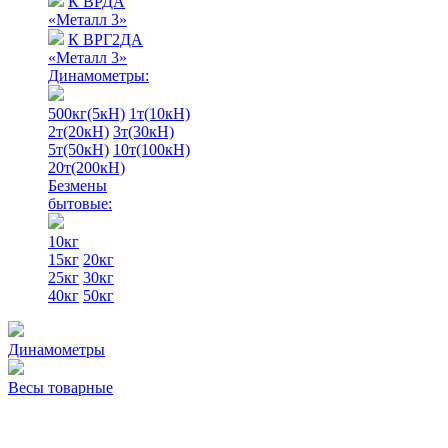
К ВРДА
«Металл 3»
К ВРГ2ДА
«Металл 3»
Динамометры:
500кг(5кН)
1т(10кН)
2т(20кН)
3т(30кН)
5т(50кН)
10т(100кН)
20т(200кН)
Безмены
бытовые:
10кг
15кг
20кг
25кг
30кг
40кг
50кг
Динамометры
Весы товарные