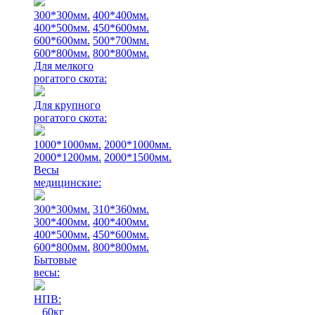
300*300мм.
400*400мм.
400*500мм.
450*600мм.
600*600мм.
500*700мм.
600*800мм.
800*800мм.
Для мелкого
рогатого скота:
Для крупного
рогатого скота:
1000*1000мм.
2000*1000мм.
2000*1200мм.
2000*1500мм.
Весы
медицинские:
300*300мм.
310*360мм.
300*400мм.
400*400мм.
400*500мм.
450*600мм.
600*800мм.
800*800мм.
Бытовые
весы:
НПВ:
60кг