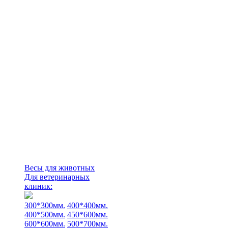
Весы для животных
Для ветеринарных
клиник:
300*300мм.
400*400мм.
400*500мм.
450*600мм.
600*600мм.
500*700мм.