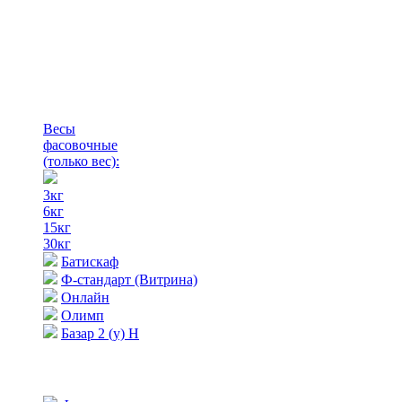
Весы
фасовочные
(только вес)
:
3кг
6кг
15кг
30кг
Батискаф
Ф-стандарт (Витрина)
Онлайн
Олимп
Базар 2 (у) Н