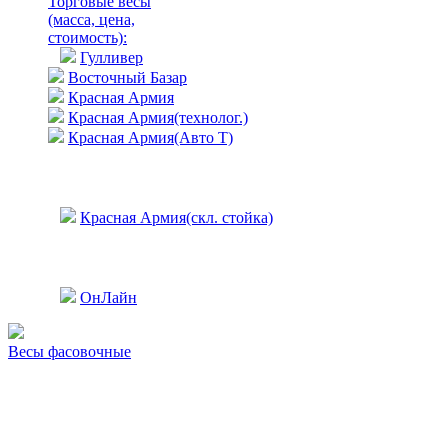
Торговые весы
(масса, цена,
стоимость)
:
Гулливер
Восточный Базар
Красная Армия
Красная Армия(технолог.)
Красная Армия(Авто Т)
Красная Армия(скл. стойка)
ОнЛайн
Весы фасовочные