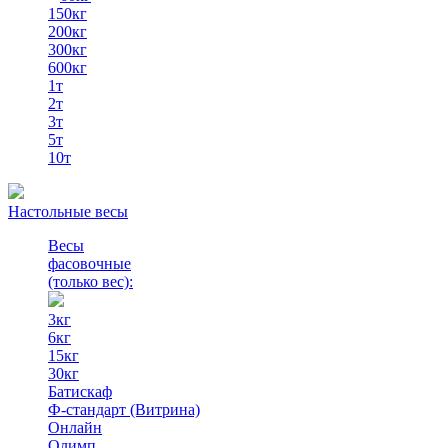
150кг
200кг
300кг
600кг
1т
2т
3т
5т
10т
Настольные весы
Весы
фасовочные
(только вес)
:
3кг
6кг
15кг
30кг
Батискаф
Ф-стандарт (Витрина)
Онлайн
Олимп