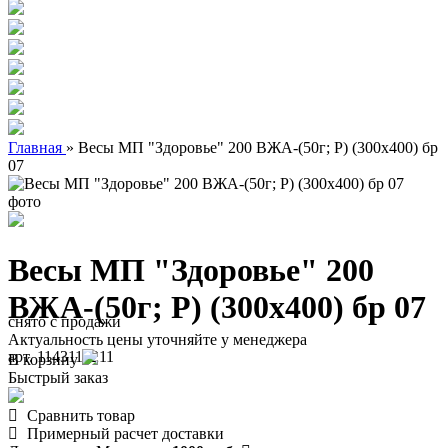
Главная
»
Весы МП "Здоровье" 200 ВЖА-(50г; Р) (300х400) бр
07
Весы МП "Здоровье" 200
ВЖА-(50г; Р) (300х400) бр 07
снято с продажи
Актуальность цены уточняйте у менеджера
арт. 1143110211
В корзину
Быстрый заказ
Сравнить товар
Примерный расчет доставки