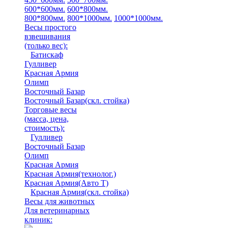
600*600мм.
600*800мм.
800*800мм.
800*1000мм.
1000*1000мм.
Весы простого
взвешивания
(только вес)
:
Батискаф
Гулливер
Красная Армия
Олимп
Восточный Базар
Восточный Базар(скл. стойка)
Торговые весы
(масса, цена,
стоимость)
:
Гулливер
Восточный Базар
Олимп
Красная Армия
Красная Армия(технолог.)
Красная Армия(Авто Т)
Красная Армия(скл. стойка)
Весы для животных
Для ветеринарных
клиник: