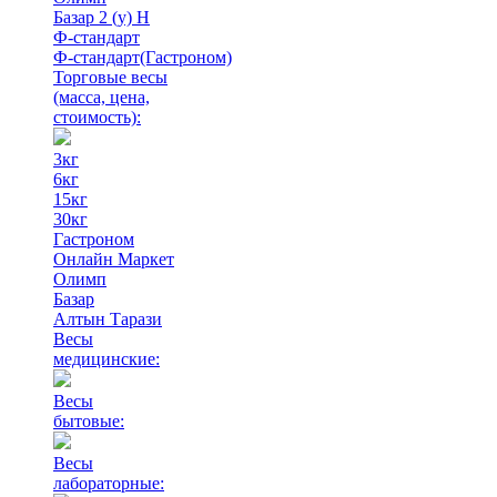
Базар 2 (у) Н
Ф-стандарт
Ф-стандарт(Гастроном)
Торговые весы
(масса, цена,
стоимость)
:
3кг
6кг
15кг
30кг
Гастроном
Онлайн Маркет
Олимп
Базар
Алтын Тарази
Весы
медицинские:
Весы
бытовые:
Весы
лабораторные: