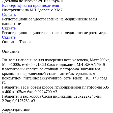
Доставка по Москве
от 1000 руб.
Все сертификаты производителя
Инструкции на МП Здоровье ХМ7
Скачать
Регистрационное удостоверение на медицинские весы
напольные
Скачать
Регистрационное удостоверение на медицинские ростомеры
Скачать
Описание
Товара
Описание:
Эл. весы напольные для измерения веса человека, Мах=200кг,
Min=1000г, e=d=50г, LCD блок индикации МИ ВЖА/Т7Е Я
пластиковый корпус, со стойкой, платформа 300х400 мм,
крышка из нержавеющей стали с антибактериальным
покрытием, питание: аккумулятор, сеть, темп: +10...+40 град
С.
Габариты, вес и объем короба грузоприемной платформы 535
х 400 х 105мм 6кг, 0,0224700 м3
Габариты и вес короба блока индикации 325х222х245мм,
2.2кг, 0,0176768 м3.
Характеристики: