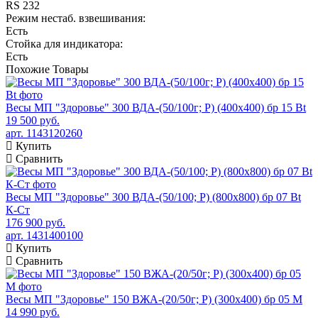
RS 232
Режим нестаб. взвешивания:
Есть
Стойка для индикатора:
Есть
Похожие
Товары
Весы МП "Здоровье" 300 ВДА-(50/100г; Р) (400х400) бр 15 Bt
19 500 руб.
арт. 1143120260
Купить
Сравнить
Весы МП "Здоровье" 300 ВДА-(50/100; Р) (800х800) бр 07 Bt
К-Ст
176 900 руб.
арт. 1431400100
Купить
Сравнить
Весы МП "Здоровье" 150 ВЖА-(20/50г; Р) (300х400) бр 05 М
14 990 руб.