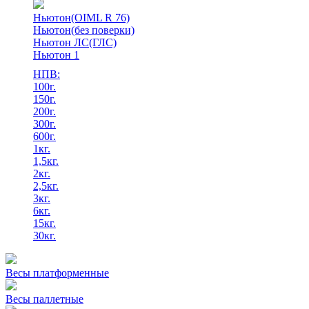
Ньютон(OIML R 76)
Ньютон(без поверки)
Ньютон ЛС(ГЛС)
Ньютон 1
НПВ:
100г.
150г.
200г.
300г.
600г.
1кг.
1,5кг.
2кг.
2,5кг.
3кг.
6кг.
15кг.
30кг.
Весы платформенные
Весы паллетные