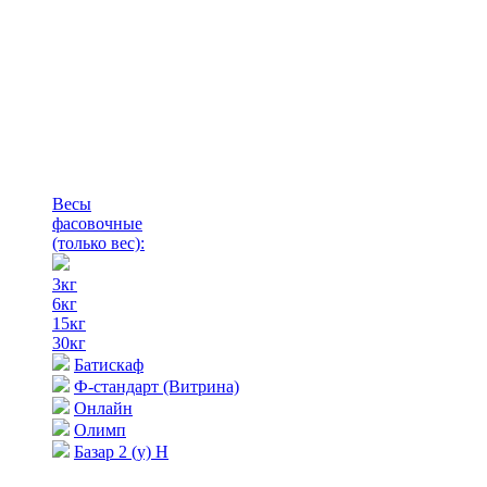
Весы
фасовочные
(только вес)
:
3кг
6кг
15кг
30кг
Батискаф
Ф-стандарт (Витрина)
Онлайн
Олимп
Базар 2 (у) Н