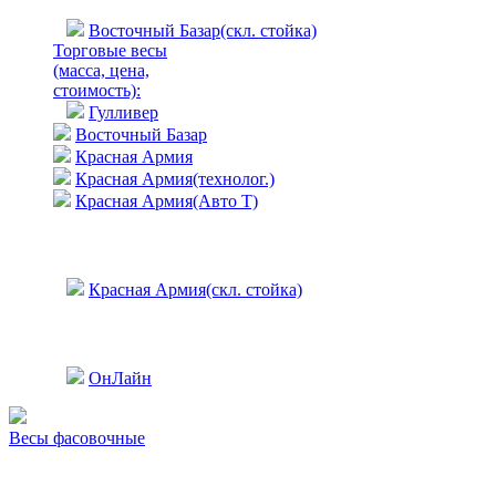
Восточный Базар(скл. стойка)
Торговые весы
(масса, цена,
стоимость)
:
Гулливер
Восточный Базар
Красная Армия
Красная Армия(технолог.)
Красная Армия(Авто Т)
Красная Армия(скл. стойка)
ОнЛайн
Весы фасовочные