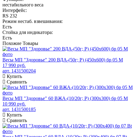
нестабильного веса
Интерфейс:
RS 232
Режим нестаб. взвешивания:
Есть
Стойка для индикатора:
Есть
Похожие
Товары
Весы МП "Здоровье" 200 ВДА-(50г; Р) (450х600) бр 05 М
17 990 руб.
арт. 1431500204
Купить
Сравнить
Весы МП "Здоровье" 60 ВЖА-(10/20г; Р) (300х300) бр 05 М
10 990 руб.
арт. 1431500185
Купить
Сравнить
Весы МП "Здоровье" 60 ВДА-(10/20г; Р) (300х400) бр 07 Bt