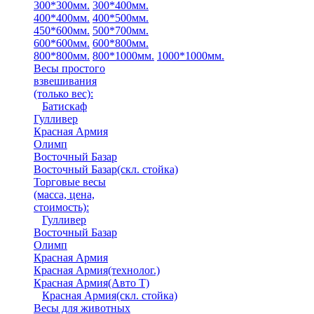
300*300мм.
300*400мм.
400*400мм.
400*500мм.
450*600мм.
500*700мм.
600*600мм.
600*800мм.
800*800мм.
800*1000мм.
1000*1000мм.
Весы простого
взвешивания
(только вес)
:
Батискаф
Гулливер
Красная Армия
Олимп
Восточный Базар
Восточный Базар(скл. стойка)
Торговые весы
(масса, цена,
стоимость)
:
Гулливер
Восточный Базар
Олимп
Красная Армия
Красная Армия(технолог.)
Красная Армия(Авто Т)
Красная Армия(скл. стойка)
Весы для животных