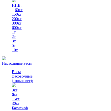
НПВ:
60кг
150кг
200кг
300кг
600кг
1т
2т
3т
5т
10т
Настольные весы
Весы
фасовочные
(только вес)
:
3кг
6кг
15кг
30кг
Батискаф