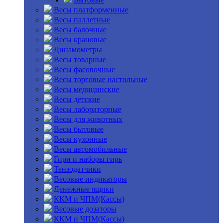
Весы платформенные
Весы паллетные
Весы балочные
Весы крановые
Динамометры
Весы товарные
Весы фасовочные
Весы торговые настольные
Весы медицинские
Весы детские
Весы лабораторные
Весы для животных
Весы бытовые
Весы кухонные
Весы автомобильные
Гири и наборы гирь
Тензодатчики
Весовые индикаторы
Денежные ящики
ККМ и ЧПМ(Кассы)
Весовые дозаторы
ККМ и ЧПМ(Кассы)