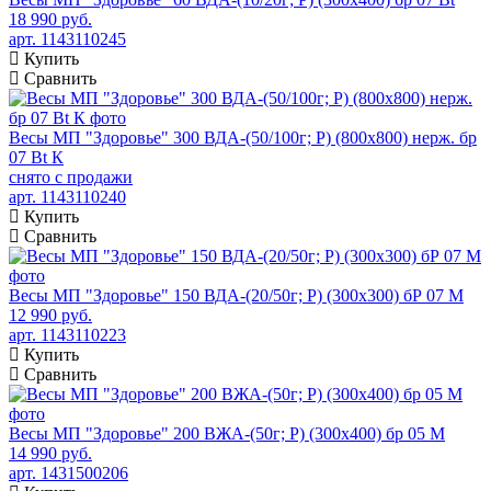
18 990 руб.
арт. 1143110245
Купить
Сравнить
Весы МП "Здоровье" 300 ВДА-(50/100г; Р) (800х800) нерж. бр
07 Bt К
снято с продажи
арт. 1143110240
Купить
Сравнить
Весы МП "Здоровье" 150 ВДА-(20/50г; Р) (300х300) бР 07 М
12 990 руб.
арт. 1143110223
Купить
Сравнить
Весы МП "Здоровье" 200 ВЖА-(50г; Р) (300х400) бр 05 М
14 990 руб.
арт. 1431500206