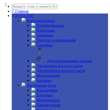
Главная
КАТАЛОГ
Напольные весы
Платформенные
Паллетные
Товарные
Простого взвешивания
Торговые
Для ветеринарных клиник
Для мелкого рогатого скота
Для крупного рогатого скота
Медицинские
Бытовые
Настольные весы
Фасовочные
Торговые
Медицинские
Лабораторные
Бытовые