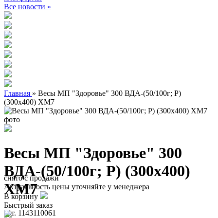
Все новости »
Главная
»
Весы МП "Здоровье" 300 ВДА-(50/100г; Р)
(300х400) ХМ7
Весы МП "Здоровье" 300
ВДА-(50/100г; Р) (300х400)
снято с продажи
ХМ7
Актуальность цены уточняйте у менеджера
В корзину
Быстрый заказ
арт. 1143110061