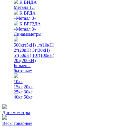
К ВИДА
Металл 1.1
К ВРДА
«Металл 3»
К ВРГ2ДА
«Металл 3»
Динамометры:
500кг(5кН)
1т(10кН)
2т(20кН)
3т(30кН)
5т(50кН)
10т(100кН)
20т(200кН)
Безмены
бытовые:
10кг
15кг
20кг
25кг
30кг
40кг
50кг
Динамометры
Весы товарные