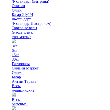
Ф-стандарт (Витрина)
Онлайн
Олимп
Базар 2 (у) Н
Ф-стандарт
Ф-стандарт(Гастроном)
Торговые весы
(масса, цена,
стоимость)
:
3кг
6кг
15кг
30кг
Гастроном
Онлайн Маркет
Олимп
Базар
Алтын Тарази
Весы
медицинские:
Весы
бытовые: