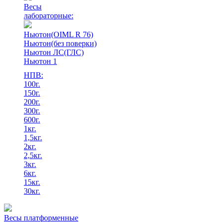
Весы
лабораторные:
Ньютон(OIML R 76)
Ньютон(без поверки)
Ньютон ЛС(ГЛС)
Ньютон 1
НПВ:
100г.
150г.
200г.
300г.
600г.
1кг.
1,5кг.
2кг.
2,5кг.
3кг.
6кг.
15кг.
30кг.
Весы платформенные