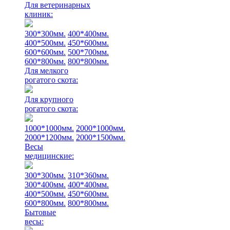
Для ветеринарных
клиник:
300*300мм.
400*400мм.
400*500мм.
450*600мм.
600*600мм.
500*700мм.
600*800мм.
800*800мм.
Для мелкого
рогатого скота:
Для крупного
рогатого скота:
1000*1000мм.
2000*1000мм.
2000*1200мм.
2000*1500мм.
Весы
медицинские:
300*300мм.
310*360мм.
300*400мм.
400*400мм.
400*500мм.
450*600мм.
600*800мм.
800*800мм.
Бытовые
весы: