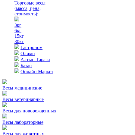
Торговые весы
(масса, цена,
стоимость)
:
3кг
6кг
15кг
30кг
Гастроном
Олимп
Алтын Тарази
Базар
Онлайн Маркет
Весы медицинские
Весы ветеринарные
Весы для новорожденных
Весы лабораторные
Весы для животных