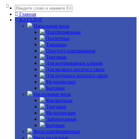
Главная
КАТАЛОГ
Напольные весы
Платформенные
Паллетные
Товарные
Простого взвешивания
Торговые
Для ветеринарных клиник
Для мелкого рогатого скота
Для крупного рогатого скота
Медицинские
Бытовые
Настольные весы
Фасовочные
Торговые
Медицинские
Лабораторные
Бытовые
Весы платформенные
Весы паллетные