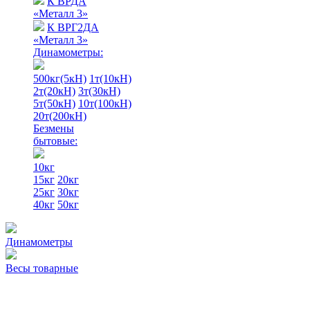
К ВРДА
«Металл 3»
К ВРГ2ДА
«Металл 3»
Динамометры:
500кг(5кН)
1т(10кН)
2т(20кН)
3т(30кН)
5т(50кН)
10т(100кН)
20т(200кН)
Безмены
бытовые:
10кг
15кг
20кг
25кг
30кг
40кг
50кг
Динамометры
Весы товарные