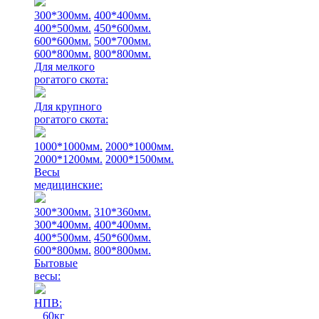
300*300мм.
400*400мм.
400*500мм.
450*600мм.
600*600мм.
500*700мм.
600*800мм.
800*800мм.
Для мелкого
рогатого скота:
Для крупного
рогатого скота:
1000*1000мм.
2000*1000мм.
2000*1200мм.
2000*1500мм.
Весы
медицинские:
300*300мм.
310*360мм.
300*400мм.
400*400мм.
400*500мм.
450*600мм.
600*800мм.
800*800мм.
Бытовые
весы:
НПВ:
60кг