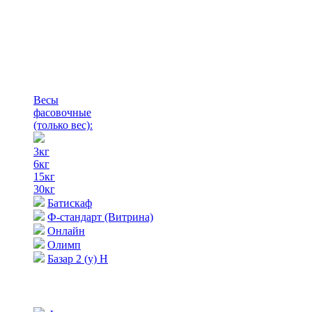
Весы
фасовочные
(только вес)
:
3кг
6кг
15кг
30кг
Батискаф
Ф-стандарт (Витрина)
Онлайн
Олимп
Базар 2 (у) Н