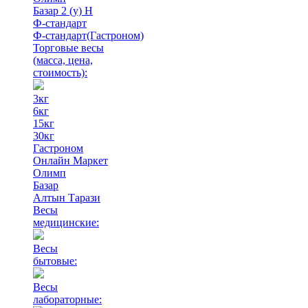
Базар 2 (у) Н
Ф-стандарт
Ф-стандарт(Гастроном)
Торговые весы
(масса, цена,
стоимость)
:
3кг
6кг
15кг
30кг
Гастроном
Онлайн Маркет
Олимп
Базар
Алтын Тарази
Весы
медицинские:
Весы
бытовые:
Весы
лабораторные: