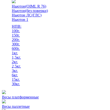
Ньютон(OIML R 76)
Ньютон(без поверки)
Ньютон ЛС(ГЛС)
Ньютон 1
НПВ:
100г.
150г.
200г.
300г.
600г.
1кг.
1,5кг.
2кг.
2,5кг.
3кг.
6кг.
15кг.
30кг.
Весы платформенные
Весы паллетные