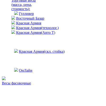
Торговые весы
(масса, цена,
стоимость)
:
Гулливер
Восточный Базар
Красная Армия
Красная Армия(технолог.)
Красная Армия(Авто Т)
Красная Армия(скл. стойка)
ОнЛайн
Весы фасовочные