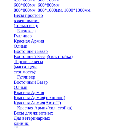
600*600мм.
600*800мм.
800*800мм.
800*1000мм.
1000*1000мм.
Весы простого
взвешивания
(только вес)
:
Батискаф
Гулливер
Красная Армия
Олимп
Восточный Базар
Восточный Базар(скл. стойка)
Торговые весы
(масса, цена,
стоимость)
:
Гулливер
Восточный Базар
Олимп
Красная Армия
Красная Армия(технолог.)
Красная Армия(Авто Т)
Красная Армия(скл. стойка)
Весы для животных
Для ветеринарных
клиник: