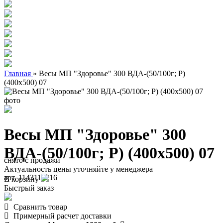
Главная
»
Весы МП "Здоровье" 300 ВДА-(50/100г; Р)
(400х500) 07
Весы МП "Здоровье" 300
ВДА-(50/100г; Р) (400х500) 07
снято с продажи
Актуальность цены уточняйте у менеджера
арт. 1143110216
В корзину
Быстрый заказ
Сравнить товар
Примерный расчет доставки