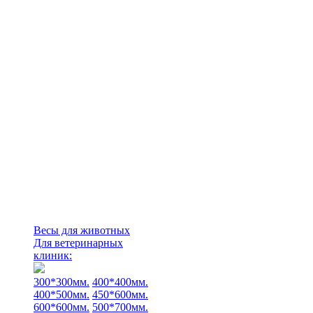
Весы для животных
Для ветеринарных
клиник:
300*300мм.
400*400мм.
400*500мм.
450*600мм.
600*600мм.
500*700мм.