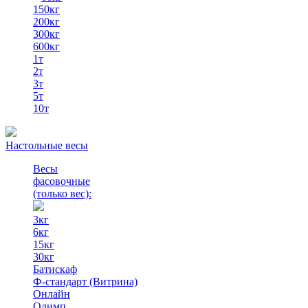
150кг
200кг
300кг
600кг
1т
2т
3т
5т
10т
Настольные весы
Весы
фасовочные
(только вес)
:
3кг
6кг
15кг
30кг
Батискаф
Ф-стандарт (Витрина)
Онлайн
Олимп