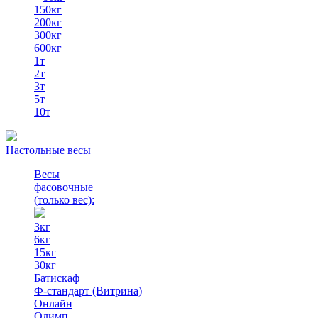
150кг
200кг
300кг
600кг
1т
2т
3т
5т
10т
Настольные весы
Весы
фасовочные
(только вес)
:
3кг
6кг
15кг
30кг
Батискаф
Ф-стандарт (Витрина)
Онлайн
Олимп