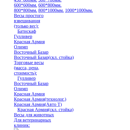
600*600мм.
600*800мм.
800*800мм.
800*1000мм.
1000*1000мм.
Весы простого
взвешивания
(только вес)
:
Батискаф
Гулливер
Красная Армия
Олимп
Восточный Базар
Восточный Базар(скл. стойка)
Торговые весы
(масса, цена,
стоимость)
:
Гулливер
Восточный Базар
Олимп
Красная Армия
Красная Армия(технолог.)
Красная Армия(Авто Т)
Красная Армия(скл. стойка)
Весы для животных
Для ветеринарных
клиник: