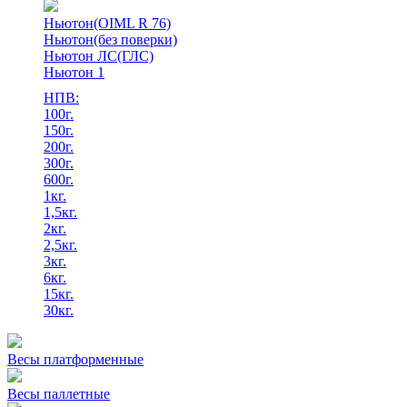
Ньютон(OIML R 76)
Ньютон(без поверки)
Ньютон ЛС(ГЛС)
Ньютон 1
НПВ:
100г.
150г.
200г.
300г.
600г.
1кг.
1,5кг.
2кг.
2,5кг.
3кг.
6кг.
15кг.
30кг.
Весы платформенные
Весы паллетные