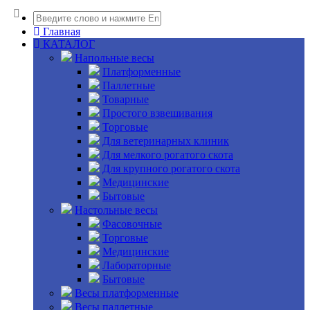
Главная
КАТАЛОГ
Напольные весы
Платформенные
Паллетные
Товарные
Простого взвешивания
Торговые
Для ветеринарных клиник
Для мелкого рогатого скота
Для крупного рогатого скота
Медицинские
Бытовые
Настольные весы
Фасовочные
Торговые
Медицинские
Лабораторные
Бытовые
Весы платформенные
Весы паллетные