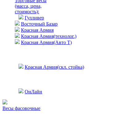
Торговые весы
(масса, цена,
стоимость)
:
Гулливер
Восточный Базар
Красная Армия
Красная Армия(технолог.)
Красная Армия(Авто Т)
Красная Армия(скл. стойка)
ОнЛайн
Весы фасовочные