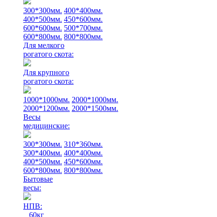
300*300мм.
400*400мм.
400*500мм.
450*600мм.
600*600мм.
500*700мм.
600*800мм.
800*800мм.
Для мелкого
рогатого скота:
Для крупного
рогатого скота:
1000*1000мм.
2000*1000мм.
2000*1200мм.
2000*1500мм.
Весы
медицинские:
300*300мм.
310*360мм.
300*400мм.
400*400мм.
400*500мм.
450*600мм.
600*800мм.
800*800мм.
Бытовые
весы:
НПВ:
60кг