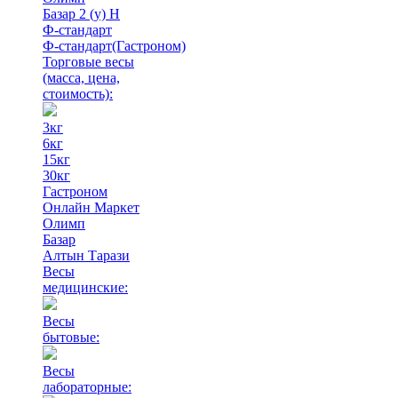
Базар 2 (у) Н
Ф-стандарт
Ф-стандарт(Гастроном)
Торговые весы
(масса, цена,
стоимость)
:
3кг
6кг
15кг
30кг
Гастроном
Онлайн Маркет
Олимп
Базар
Алтын Тарази
Весы
медицинские:
Весы
бытовые:
Весы
лабораторные: