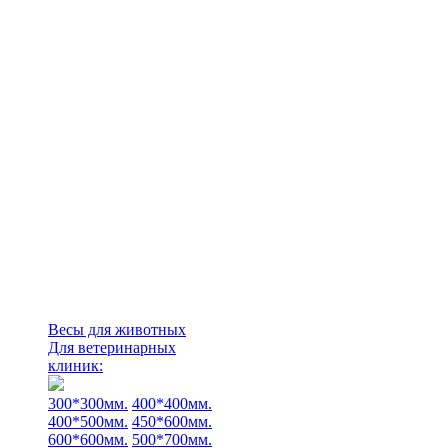
Весы для животных
Для ветеринарных
клиник:
300*300мм.
400*400мм.
400*500мм.
450*600мм.
600*600мм.
500*700мм.