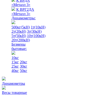
К ВРДА
«Металл 3»
К ВРГ2ДА
«Металл 3»
Динамометры:
500кг(5кН)
1т(10кН)
2т(20кН)
3т(30кН)
5т(50кН)
10т(100кН)
20т(200кН)
Безмены
бытовые:
10кг
15кг
20кг
25кг
30кг
40кг
50кг
Динамометры
Весы товарные