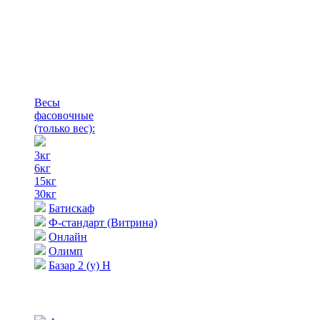
Весы
фасовочные
(только вес)
:
3кг
6кг
15кг
30кг
Батискаф
Ф-стандарт (Витрина)
Онлайн
Олимп
Базар 2 (у) Н