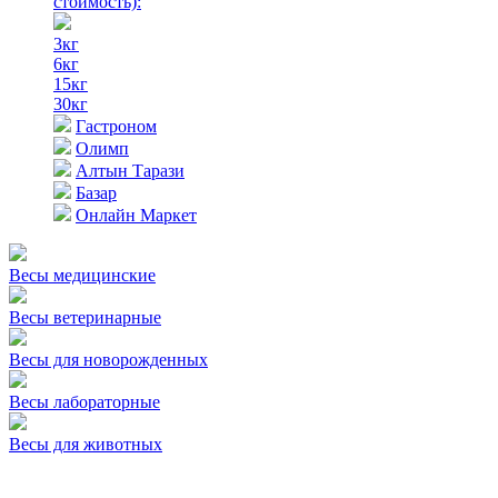
стоимость)
:
3кг
6кг
15кг
30кг
Гастроном
Олимп
Алтын Тарази
Базар
Онлайн Маркет
Весы медицинские
Весы ветеринарные
Весы для новорожденных
Весы лабораторные
Весы для животных