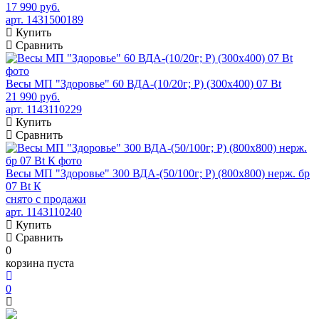
17 990 руб.
арт. 1431500189
Купить
Сравнить
Весы МП "Здоровье" 60 ВДА-(10/20г; Р) (300х400) 07 Bt
21 990 руб.
арт. 1143110229
Купить
Сравнить
Весы МП "Здоровье" 300 ВДА-(50/100г; Р) (800х800) нерж. бр
07 Bt К
снято с продажи
арт. 1143110240
Купить
Сравнить
0
корзина пуста
0