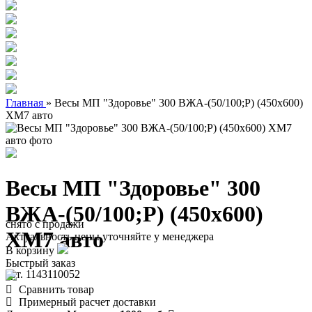
Главная
»
Весы МП "Здоровье" 300 ВЖА-(50/100;Р) (450х600)
ХМ7 авто
Весы МП "Здоровье" 300
ВЖА-(50/100;Р) (450х600)
снято с продажи
ХМ7 авто
Актуальность цены уточняйте у менеджера
В корзину
Быстрый заказ
арт. 1143110052
Сравнить товар
Примерный расчет доставки