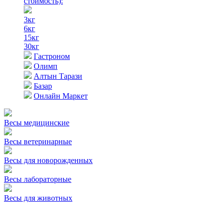
стоимость)
:
3кг
6кг
15кг
30кг
Гастроном
Олимп
Алтын Тарази
Базар
Онлайн Маркет
Весы медицинские
Весы ветеринарные
Весы для новорожденных
Весы лабораторные
Весы для животных