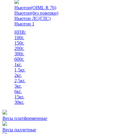
Ньютон(OIML R 76)
Ньютон(без поверки)
Ньютон ЛС(ГЛС)
Ньютон 1
НПВ:
100г.
150г.
200г.
300г.
600г.
1кг.
1,5кг.
2кг.
2,5кг.
3кг.
6кг.
15кг.
30кг.
Весы платформенные
Весы паллетные