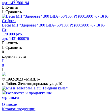
арт. 1431500194
Купить
Сравнить
Весы МП "Здоровье" 300 ВДА-(50/100; Р) (800х800) 07 Bt К-
Ст
179 900 руб.
арт. 1431400076
Купить
Сравнить
0
корзина пуста
0
© 1992-2023 «МИДЛ»
г. Лобня, Железнодорожная ул. д.10
Наш Telegram канал
Разработка и продвижение
sepium.ru
О заводе
Каталог продукции