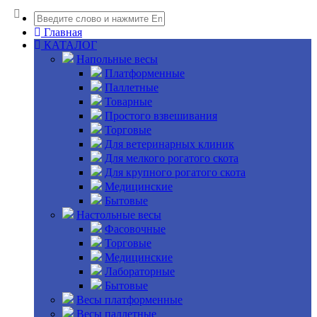
Главная
КАТАЛОГ
Напольные весы
Платформенные
Паллетные
Товарные
Простого взвешивания
Торговые
Для ветеринарных клиник
Для мелкого рогатого скота
Для крупного рогатого скота
Медицинские
Бытовые
Настольные весы
Фасовочные
Торговые
Медицинские
Лабораторные
Бытовые
Весы платформенные
Весы паллетные