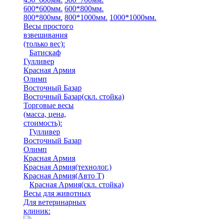
600*600мм.
600*800мм.
800*800мм.
800*1000мм.
1000*1000мм.
Весы простого
взвешивания
(только вес)
:
Батискаф
Гулливер
Красная Армия
Олимп
Восточный Базар
Восточный Базар(скл. стойка)
Торговые весы
(масса, цена,
стоимость)
:
Гулливер
Восточный Базар
Олимп
Красная Армия
Красная Армия(технолог.)
Красная Армия(Авто Т)
Красная Армия(скл. стойка)
Весы для животных
Для ветеринарных
клиник: