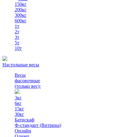
150кг
200кг
300кг
600кг
1т
2т
3т
5т
10т
Настольные весы
Весы
фасовочные
(только вес)
:
3кг
6кг
15кг
30кг
Батискаф
Ф-стандарт (Витрина)
Онлайн
Олимп