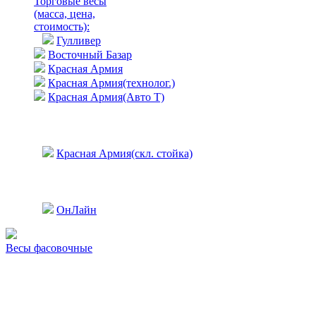
Торговые весы
(масса, цена,
стоимость)
:
Гулливер
Восточный Базар
Красная Армия
Красная Армия(технолог.)
Красная Армия(Авто Т)
Красная Армия(скл. стойка)
ОнЛайн
Весы фасовочные