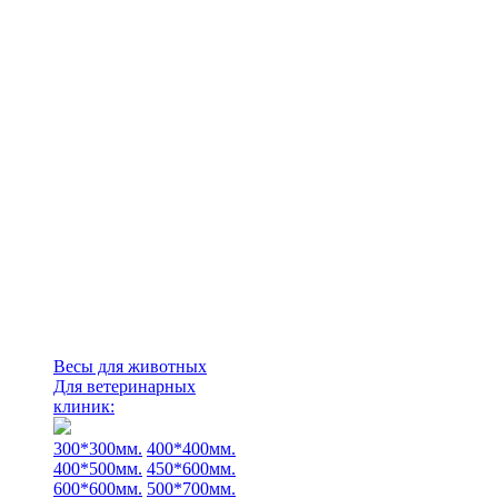
Весы для животных
Для ветеринарных
клиник:
300*300мм.
400*400мм.
400*500мм.
450*600мм.
600*600мм.
500*700мм.