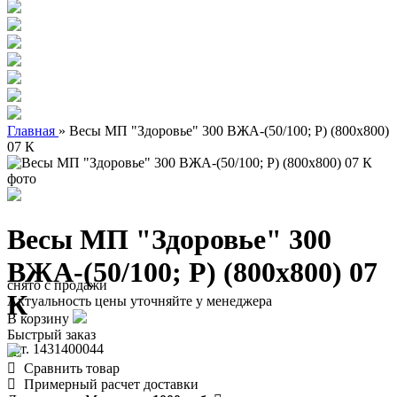
Главная
»
Весы МП "Здоровье" 300 ВЖА-(50/100; Р) (800х800)
07 К
Весы МП "Здоровье" 300
ВЖА-(50/100; Р) (800х800) 07
снято с продажи
К
Актуальность цены уточняйте у менеджера
В корзину
Быстрый заказ
арт. 1431400044
Сравнить товар
Примерный расчет доставки