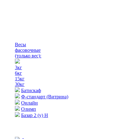
Весы
фасовочные
(только вес)
:
3кг
6кг
15кг
30кг
Батискаф
Ф-стандарт (Витрина)
Онлайн
Олимп
Базар 2 (у) Н