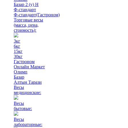
Базар 2 (у) Н
Ф-стандарт
Ф-стандарт(Гастроном)
Торговые весы
(масса, цена,
стоимость)
:
3кг
6кг
15кг
30кг
Гастроном
Онлайн Маркет
Олимп
Базар
Алтын Тарази
Весы
медицинские:
Весы
бытовые:
Весы
лабораторные: