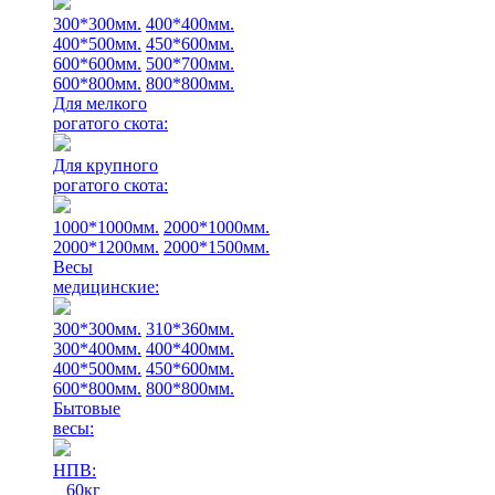
300*300мм.
400*400мм.
400*500мм.
450*600мм.
600*600мм.
500*700мм.
600*800мм.
800*800мм.
Для мелкого
рогатого скота:
Для крупного
рогатого скота:
1000*1000мм.
2000*1000мм.
2000*1200мм.
2000*1500мм.
Весы
медицинские:
300*300мм.
310*360мм.
300*400мм.
400*400мм.
400*500мм.
450*600мм.
600*800мм.
800*800мм.
Бытовые
весы:
НПВ:
60кг