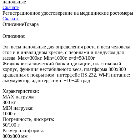
напольные
Скачать
Регистрационное удостоверение на медицинские ростомеры
Скачать
Описание
Товара
Описание:
Эл. весы напольные для определения роста и веса человека
стоя и в инвалидном кресле, с перилами и пандусом для
заезда, Мах=300кг, Min=1000г, e=d=50/100г,
Жидкокристаллический блок индикации, пластиковый
корпус, функция нестабильного веса, платформа 800х800
крашенная с покрытием, интерфейс RS 232, Wi-Fi питание:
аккумулятор, адаптер, темп: +10+40 град
Характеристики:
MAX нагрузка:
300 кг
MIN нагрузка:
1000 г
Погрешность, дискрета:
50/100 г
Размер платформы:
800х800 мм