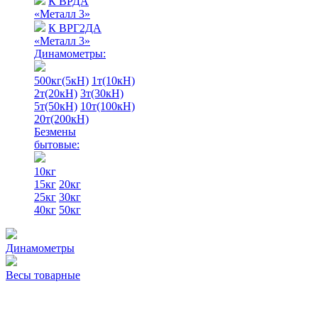
К ВРДА
«Металл 3»
К ВРГ2ДА
«Металл 3»
Динамометры:
500кг(5кН)
1т(10кН)
2т(20кН)
3т(30кН)
5т(50кН)
10т(100кН)
20т(200кН)
Безмены
бытовые:
10кг
15кг
20кг
25кг
30кг
40кг
50кг
Динамометры
Весы товарные