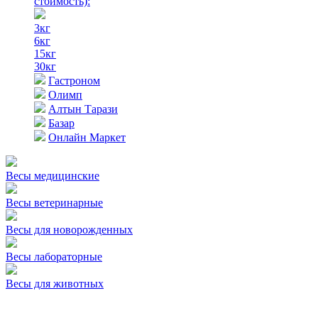
стоимость)
:
3кг
6кг
15кг
30кг
Гастроном
Олимп
Алтын Тарази
Базар
Онлайн Маркет
Весы медицинские
Весы ветеринарные
Весы для новорожденных
Весы лабораторные
Весы для животных