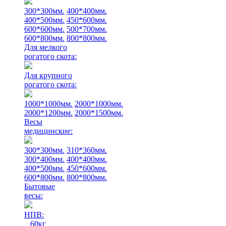
300*300мм.
400*400мм.
400*500мм.
450*600мм.
600*600мм.
500*700мм.
600*800мм.
800*800мм.
Для мелкого
рогатого скота:
Для крупного
рогатого скота:
1000*1000мм.
2000*1000мм.
2000*1200мм.
2000*1500мм.
Весы
медицинские:
300*300мм.
310*360мм.
300*400мм.
400*400мм.
400*500мм.
450*600мм.
600*800мм.
800*800мм.
Бытовые
весы:
НПВ:
60кг