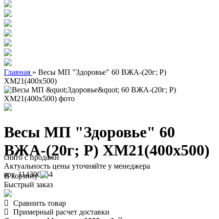
Главная
»
Весы МП "Здоровье" 60 ВЖА-(20г; Р)
ХМ21(400х500)
Весы МП "Здоровье" 60
ВЖА-(20г; Р) ХМ21(400х500)
снято с продажи
Актуальность цены уточняйте у менеджера
арт. 114300054
В корзину
Быстрый заказ
Сравнить товар
Примерный расчет доставки