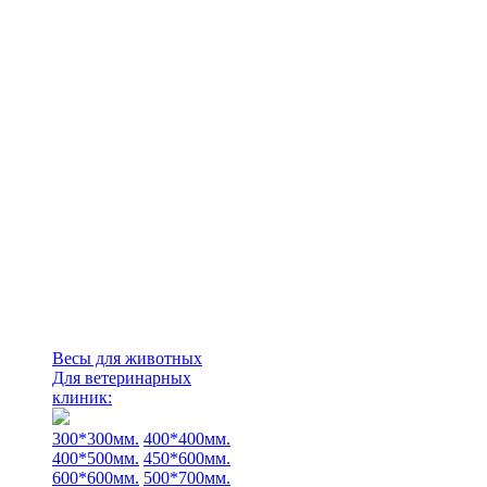
Весы для животных
Для ветеринарных
клиник:
300*300мм.
400*400мм.
400*500мм.
450*600мм.
600*600мм.
500*700мм.