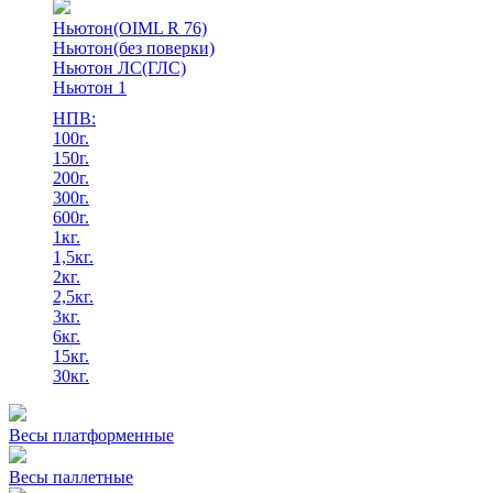
Ньютон(OIML R 76)
Ньютон(без поверки)
Ньютон ЛС(ГЛС)
Ньютон 1
НПВ:
100г.
150г.
200г.
300г.
600г.
1кг.
1,5кг.
2кг.
2,5кг.
3кг.
6кг.
15кг.
30кг.
Весы платформенные
Весы паллетные