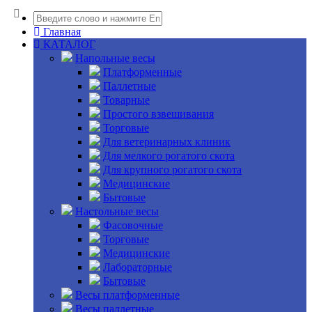
Главная
КАТАЛОГ
Напольные весы
Платформенные
Паллетные
Товарные
Простого взвешивания
Торговые
Для ветеринарных клиник
Для мелкого рогатого скота
Для крупного рогатого скота
Медицинские
Бытовые
Настольные весы
Фасовочные
Торговые
Медицинские
Лабораторные
Бытовые
Весы платформенные
Весы паллетные