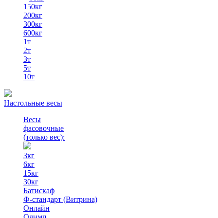
150кг
200кг
300кг
600кг
1т
2т
3т
5т
10т
Настольные весы
Весы
фасовочные
(только вес)
:
3кг
6кг
15кг
30кг
Батискаф
Ф-стандарт (Витрина)
Онлайн
Олимп