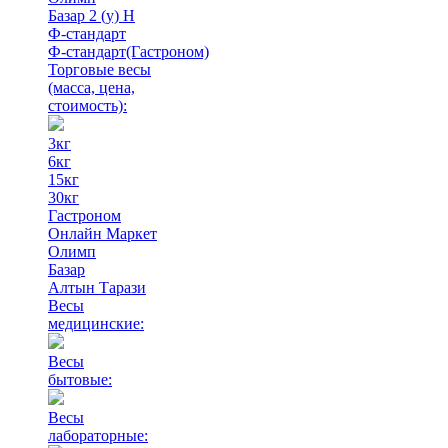
Базар 2 (у) Н
Ф-стандарт
Ф-стандарт(Гастроном)
Торговые весы
(масса, цена,
стоимость)
:
3кг
6кг
15кг
30кг
Гастроном
Онлайн Маркет
Олимп
Базар
Алтын Тарази
Весы
медицинские:
Весы
бытовые:
Весы
лабораторные: