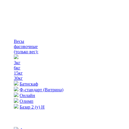
Весы
фасовочные
(только вес)
:
3кг
6кг
15кг
30кг
Батискаф
Ф-стандарт (Витрина)
Онлайн
Олимп
Базар 2 (у) Н