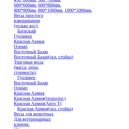
600*600мм.
600*800мм.
800*800мм.
800*1000мм.
1000*1000мм.
Весы простого
взвешивания
(только вес)
:
Батискаф
Гулливер
Красная Армия
Олимп
Восточный Базар
Восточный Базар(скл. стойка)
Торговые весы
(масса, цена,
стоимость)
:
Гулливер
Восточный Базар
Олимп
Красная Армия
Красная Армия(технолог.)
Красная Армия(Авто Т)
Красная Армия(скл. стойка)
Весы для животных
Для ветеринарных
клиник: