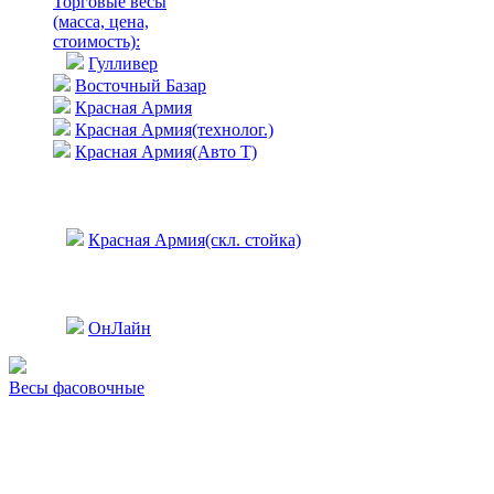
Торговые весы
(масса, цена,
стоимость)
:
Гулливер
Восточный Базар
Красная Армия
Красная Армия(технолог.)
Красная Армия(Авто Т)
Красная Армия(скл. стойка)
ОнЛайн
Весы фасовочные