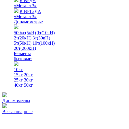
К ВРДА
«Металл 3»
К ВРГ2ДА
«Металл 3»
Динамометры:
500кг(5кН)
1т(10кН)
2т(20кН)
3т(30кН)
5т(50кН)
10т(100кН)
20т(200кН)
Безмены
бытовые:
10кг
15кг
20кг
25кг
30кг
40кг
50кг
Динамометры
Весы товарные