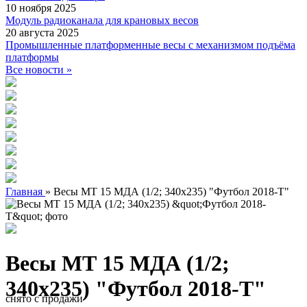
10 ноября 2025
Модуль радиоканала для крановых весов
20 августа 2025
Промышленные платформенные весы с механизмом подъёма
платформы
Все новости »
Главная
»
Весы МТ 15 МДА (1/2; 340x235) "Футбол 2018-Т"
Весы МТ 15 МДА (1/2;
340x235) "Футбол 2018-Т"
снято с продажи