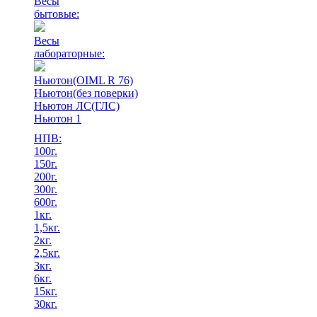
Весы
бытовые:
Весы
лабораторные:
Ньютон(OIML R 76)
Ньютон(без поверки)
Ньютон ЛС(ГЛС)
Ньютон 1
НПВ:
100г.
150г.
200г.
300г.
600г.
1кг.
1,5кг.
2кг.
2,5кг.
3кг.
6кг.
15кг.
30кг.