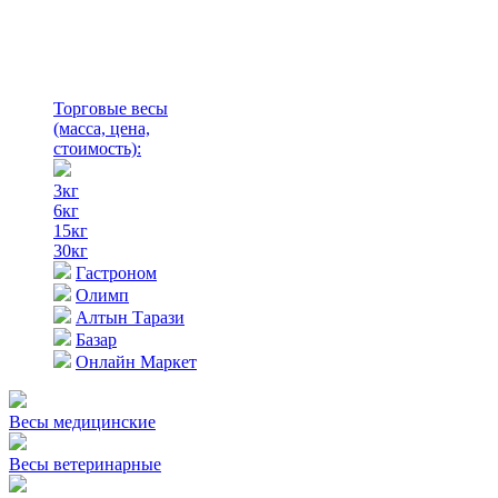
Торговые весы
(масса, цена,
стоимость)
:
3кг
6кг
15кг
30кг
Гастроном
Олимп
Алтын Тарази
Базар
Онлайн Маркет
Весы медицинские
Весы ветеринарные