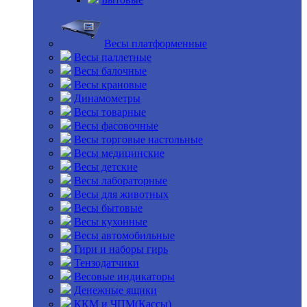
Весы платформенные
Весы паллетные
Весы балочные
Весы крановые
Динамометры
Весы товарные
Весы фасовочные
Весы торговые настольные
Весы медицинские
Весы детские
Весы лабораторные
Весы для животных
Весы бытовые
Весы кухонные
Весы автомобильные
Гири и наборы гирь
Тензодатчики
Весовые индикаторы
Денежные ящики
ККМ и ЧПМ(Кассы)