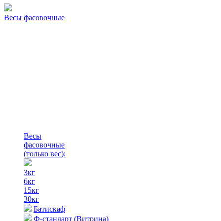
Весы фасовочные
Весы
фасовочные
(только вес)
:
3кг
6кг
15кг
30кг
Батискаф
Ф-стандарт (Витрина)