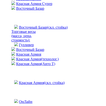
Красная Армия Супер
Восточный Базар
Восточный Базар(скл. стойка)
Торговые весы
(масса, цена,
стоимость)
:
Гулливер
Восточный Базар
Красная Армия
Красная Армия(технолог.)
Красная Армия(Авто Т)
Красная Армия(скл. стойка)
ОнЛайн