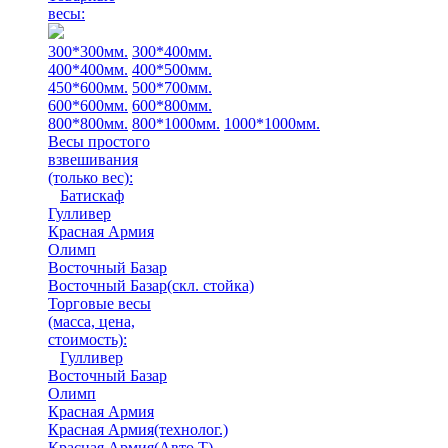
весы:
300*300мм.
300*400мм.
400*400мм.
400*500мм.
450*600мм.
500*700мм.
600*600мм.
600*800мм.
800*800мм.
800*1000мм.
1000*1000мм.
Весы простого
взвешивания
(только вес)
:
Батискаф
Гулливер
Красная Армия
Олимп
Восточный Базар
Восточный Базар(скл. стойка)
Торговые весы
(масса, цена,
стоимость)
:
Гулливер
Восточный Базар
Олимп
Красная Армия
Красная Армия(технолог.)
Красная Армия(Авто Т)