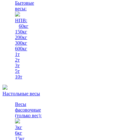
Бытовые
весы:
НПВ:
60кг
150кг
200кг
300кг
600кг
1т
2т
3т
5т
10т
Настольные весы
Весы
фасовочные
(только вес)
:
3кг
6кг
15кг