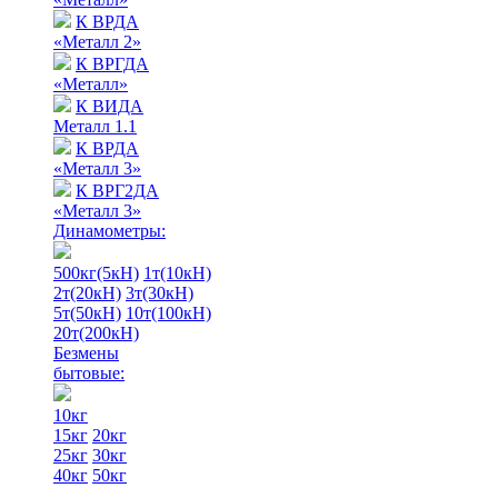
К ВРДА
«Металл 2»
К ВРГДА
«Металл»
К ВИДА
Металл 1.1
К ВРДА
«Металл 3»
К ВРГ2ДА
«Металл 3»
Динамометры:
500кг(5кН)
1т(10кН)
2т(20кН)
3т(30кН)
5т(50кН)
10т(100кН)
20т(200кН)
Безмены
бытовые:
10кг
15кг
20кг
25кг
30кг
40кг
50кг