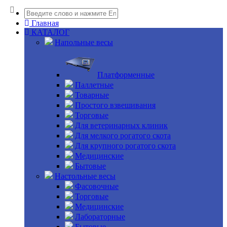
Главная
КАТАЛОГ
Напольные весы
Платформенные
Паллетные
Товарные
Простого взвешивания
Торговые
Для ветеринарных клиник
Для мелкого рогатого скота
Для крупного рогатого скота
Медицинские
Бытовые
Настольные весы
Фасовочные
Торговые
Медицинские
Лабораторные
Бытовые