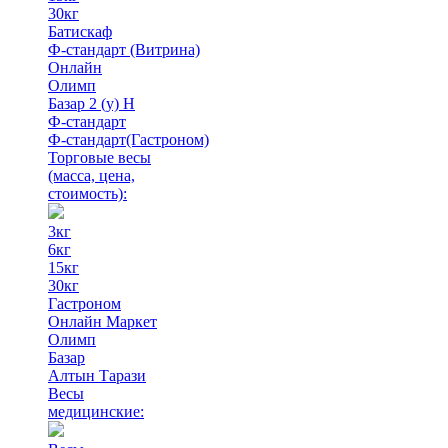
30кг
Батискаф
Ф-стандарт (Витрина)
Онлайн
Олимп
Базар 2 (у) Н
Ф-стандарт
Ф-стандарт(Гастроном)
Торговые весы
(масса, цена,
стоимость)
:
3кг
6кг
15кг
30кг
Гастроном
Онлайн Маркет
Олимп
Базар
Алтын Тарази
Весы
медицинские: