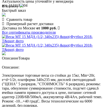
Актуальность цены уточняйте у менеджера
арт. 1121130004
В корзину
Быстрый заказ
Сравнить товар
Примерный расчет доставки
Доставка по Москве
от 1000 руб.
Все сертификаты производителя
Описание
Товара
Описание:
Электронные торговые весы со стойки до 15кг, Min=20г,
e=d=1/2г, платформа 340х235 мм, дисплей светодиодный
("ЦЕНА" 5 разрядов, "СТОИМОСТЬ" 6 разрядов), режимы:
тара, обнуление суммирование стоимости, подсчет сдачи,6
ячейки памяти прямого доступа к цене, питание: сетевой
адаптер 220В/6В/500мА, аккумулятор 4В/4Ач, рабочий темп.
Режим: -10...+40 градС. Весы технологические на 6000
делений, без поверки.