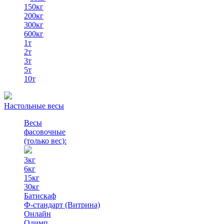
150кг
200кг
300кг
600кг
1т
2т
3т
5т
10т
Настольные весы
Весы
фасовочные
(только вес)
:
3кг
6кг
15кг
30кг
Батискаф
Ф-стандарт (Витрина)
Онлайн
Олимп