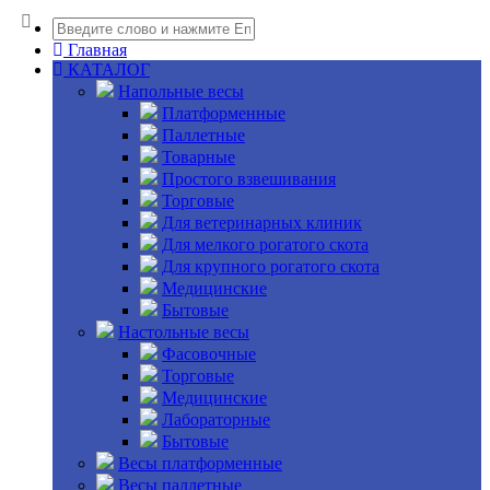
Главная
КАТАЛОГ
Напольные весы
Платформенные
Паллетные
Товарные
Простого взвешивания
Торговые
Для ветеринарных клиник
Для мелкого рогатого скота
Для крупного рогатого скота
Медицинские
Бытовые
Настольные весы
Фасовочные
Торговые
Медицинские
Лабораторные
Бытовые
Весы платформенные
Весы паллетные