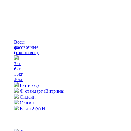
Весы
фасовочные
(только вес)
:
3кг
6кг
15кг
30кг
Батискаф
Ф-стандарт (Витрина)
Онлайн
Олимп
Базар 2 (у) Н