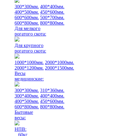
300*300мм.
400*400мм.
400*500мм.
450*600мм.
600*600мм.
500*700мм.
600*800мм.
800*800мм.
Для мелкого
рогатого скота:
Для крупного
рогатого скота:
1000*1000мм.
2000*1000мм.
2000*1200мм.
2000*1500мм.
Весы
медицинские:
300*300мм.
310*360мм.
300*400мм.
400*400мм.
400*500мм.
450*600мм.
600*800мм.
800*800мм.
Бытовые
весы:
НПВ:
60кг