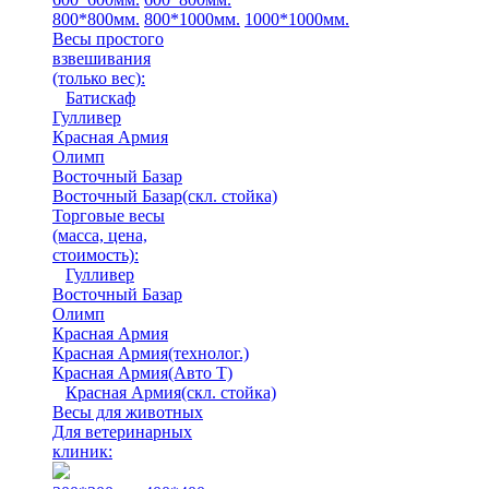
800*800мм.
800*1000мм.
1000*1000мм.
Весы простого
взвешивания
(только вес)
:
Батискаф
Гулливер
Красная Армия
Олимп
Восточный Базар
Восточный Базар(скл. стойка)
Торговые весы
(масса, цена,
стоимость)
:
Гулливер
Восточный Базар
Олимп
Красная Армия
Красная Армия(технолог.)
Красная Армия(Авто Т)
Красная Армия(скл. стойка)
Весы для животных
Для ветеринарных
клиник: