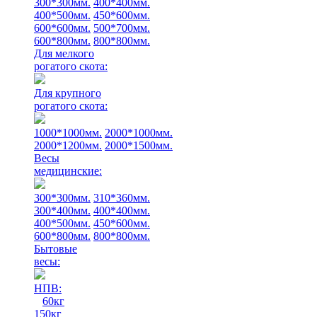
300*300мм.
400*400мм.
400*500мм.
450*600мм.
600*600мм.
500*700мм.
600*800мм.
800*800мм.
Для мелкого
рогатого скота:
Для крупного
рогатого скота:
1000*1000мм.
2000*1000мм.
2000*1200мм.
2000*1500мм.
Весы
медицинские:
300*300мм.
310*360мм.
300*400мм.
400*400мм.
400*500мм.
450*600мм.
600*800мм.
800*800мм.
Бытовые
весы:
НПВ:
60кг
150кг