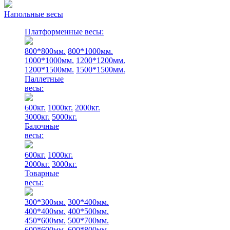
Напольные весы
Платформенные весы:
800*800мм.
800*1000мм.
1000*1000мм.
1200*1200мм.
1200*1500мм.
1500*1500мм.
Паллетные
весы:
600кг.
1000кг.
2000кг.
3000кг.
5000кг.
Балочные
весы:
600кг.
1000кг.
2000кг.
3000кг.
Товарные
весы:
300*300мм.
300*400мм.
400*400мм.
400*500мм.
450*600мм.
500*700мм.
600*600мм.
600*800мм.