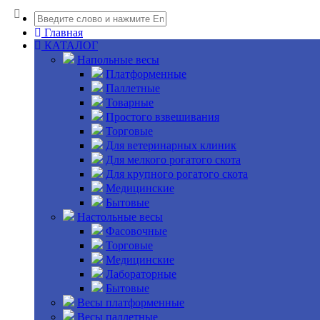
Главная
КАТАЛОГ
Напольные весы
Платформенные
Паллетные
Товарные
Простого взвешивания
Торговые
Для ветеринарных клиник
Для мелкого рогатого скота
Для крупного рогатого скота
Медицинские
Бытовые
Настольные весы
Фасовочные
Торговые
Медицинские
Лабораторные
Бытовые
Весы платформенные
Весы паллетные