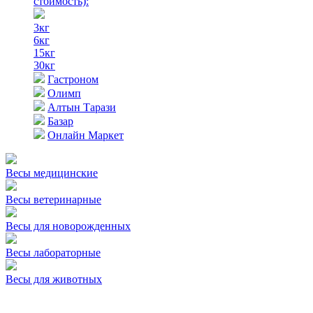
стоимость)
:
3кг
6кг
15кг
30кг
Гастроном
Олимп
Алтын Тарази
Базар
Онлайн Маркет
Весы медицинские
Весы ветеринарные
Весы для новорожденных
Весы лабораторные
Весы для животных