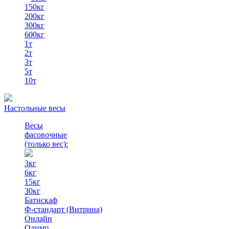
150кг
200кг
300кг
600кг
1т
2т
3т
5т
10т
Настольные весы
Весы
фасовочные
(только вес)
:
3кг
6кг
15кг
30кг
Батискаф
Ф-стандарт (Витрина)
Онлайн
Олимп