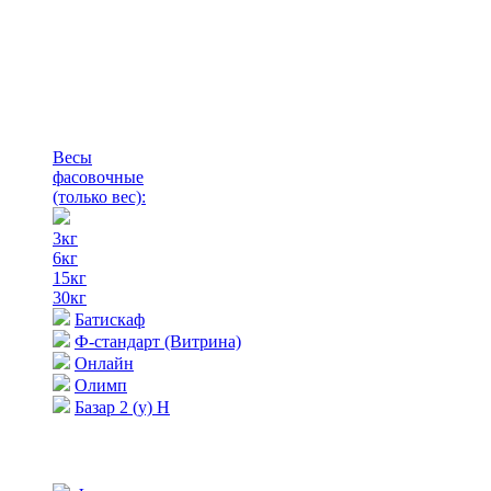
Весы
фасовочные
(только вес)
:
3кг
6кг
15кг
30кг
Батискаф
Ф-стандарт (Витрина)
Онлайн
Олимп
Базар 2 (у) Н