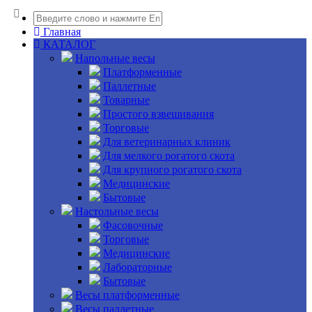
Главная
КАТАЛОГ
Напольные весы
Платформенные
Паллетные
Товарные
Простого взвешивания
Торговые
Для ветеринарных клиник
Для мелкого рогатого скота
Для крупного рогатого скота
Медицинские
Бытовые
Настольные весы
Фасовочные
Торговые
Медицинские
Лабораторные
Бытовые
Весы платформенные
Весы паллетные