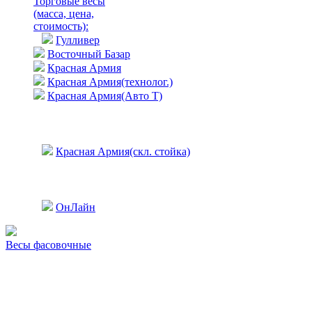
Торговые весы
(масса, цена,
стоимость)
:
Гулливер
Восточный Базар
Красная Армия
Красная Армия(технолог.)
Красная Армия(Авто Т)
Красная Армия(скл. стойка)
ОнЛайн
Весы фасовочные