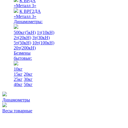
К ВРДА
«Металл 3»
К ВРГ2ДА
«Металл 3»
Динамометры:
500кг(5кН)
1т(10кН)
2т(20кН)
3т(30кН)
5т(50кН)
10т(100кН)
20т(200кН)
Безмены
бытовые:
10кг
15кг
20кг
25кг
30кг
40кг
50кг
Динамометры
Весы товарные