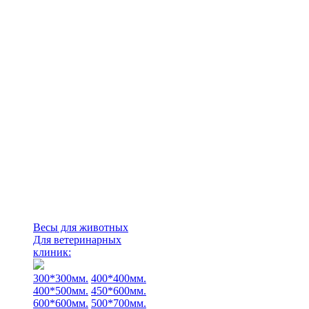
Весы для животных
Для ветеринарных
клиник:
300*300мм.
400*400мм.
400*500мм.
450*600мм.
600*600мм.
500*700мм.