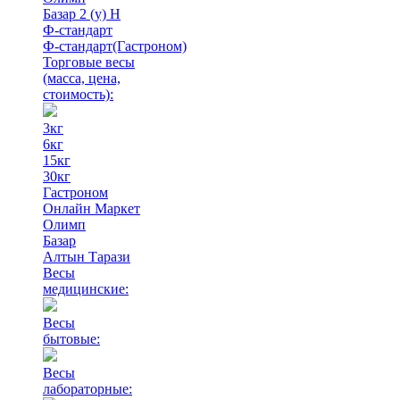
Базар 2 (у) Н
Ф-стандарт
Ф-стандарт(Гастроном)
Торговые весы
(масса, цена,
стоимость)
:
3кг
6кг
15кг
30кг
Гастроном
Онлайн Маркет
Олимп
Базар
Алтын Тарази
Весы
медицинские:
Весы
бытовые:
Весы
лабораторные: