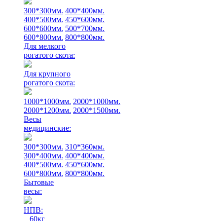
300*300мм.
400*400мм.
400*500мм.
450*600мм.
600*600мм.
500*700мм.
600*800мм.
800*800мм.
Для мелкого
рогатого скота:
Для крупного
рогатого скота:
1000*1000мм.
2000*1000мм.
2000*1200мм.
2000*1500мм.
Весы
медицинские:
300*300мм.
310*360мм.
300*400мм.
400*400мм.
400*500мм.
450*600мм.
600*800мм.
800*800мм.
Бытовые
весы:
НПВ:
60кг