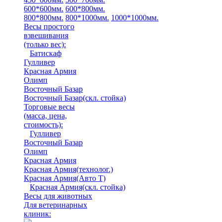
600*600мм.
600*800мм.
800*800мм.
800*1000мм.
1000*1000мм.
Весы простого
взвешивания
(только вес)
:
Батискаф
Гулливер
Красная Армия
Олимп
Восточный Базар
Восточный Базар(скл. стойка)
Торговые весы
(масса, цена,
стоимость)
:
Гулливер
Восточный Базар
Олимп
Красная Армия
Красная Армия(технолог.)
Красная Армия(Авто Т)
Красная Армия(скл. стойка)
Весы для животных
Для ветеринарных
клиник: