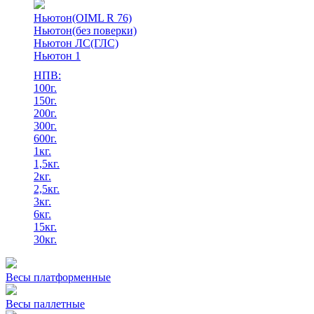
Ньютон(OIML R 76)
Ньютон(без поверки)
Ньютон ЛС(ГЛС)
Ньютон 1
НПВ:
100г.
150г.
200г.
300г.
600г.
1кг.
1,5кг.
2кг.
2,5кг.
3кг.
6кг.
15кг.
30кг.
Весы платформенные
Весы паллетные