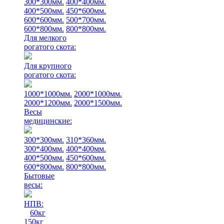
300*300мм.
400*400мм.
400*500мм.
450*600мм.
600*600мм.
500*700мм.
600*800мм.
800*800мм.
Для мелкого
рогатого скота:
Для крупного
рогатого скота:
1000*1000мм.
2000*1000мм.
2000*1200мм.
2000*1500мм.
Весы
медицинские:
300*300мм.
310*360мм.
300*400мм.
400*400мм.
400*500мм.
450*600мм.
600*800мм.
800*800мм.
Бытовые
весы:
НПВ:
60кг
150кг