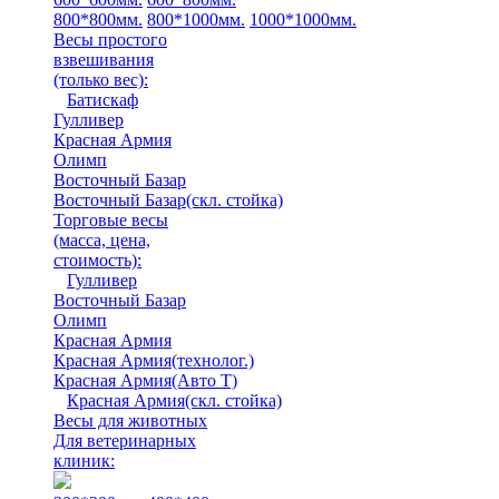
800*800мм.
800*1000мм.
1000*1000мм.
Весы простого
взвешивания
(только вес)
:
Батискаф
Гулливер
Красная Армия
Олимп
Восточный Базар
Восточный Базар(скл. стойка)
Торговые весы
(масса, цена,
стоимость)
:
Гулливер
Восточный Базар
Олимп
Красная Армия
Красная Армия(технолог.)
Красная Армия(Авто Т)
Красная Армия(скл. стойка)
Весы для животных
Для ветеринарных
клиник: