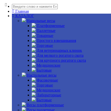
Главная
КАТАЛОГ
Напольные весы
Платформенные
Паллетные
Товарные
Простого взвешивания
Торговые
Для ветеринарных клиник
Для мелкого рогатого скота
Для крупного рогатого скота
Медицинские
Бытовые
Настольные весы
Фасовочные
Торговые
Медицинские
Лабораторные
Бытовые
Весы платформенные
Весы паллетные