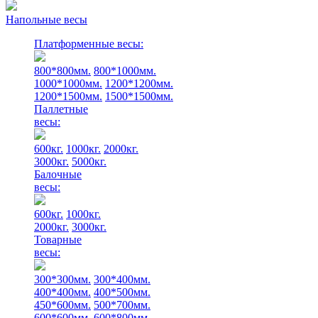
Напольные весы
Платформенные весы:
800*800мм.
800*1000мм.
1000*1000мм.
1200*1200мм.
1200*1500мм.
1500*1500мм.
Паллетные
весы:
600кг.
1000кг.
2000кг.
3000кг.
5000кг.
Балочные
весы:
600кг.
1000кг.
2000кг.
3000кг.
Товарные
весы:
300*300мм.
300*400мм.
400*400мм.
400*500мм.
450*600мм.
500*700мм.
600*600мм.
600*800мм.