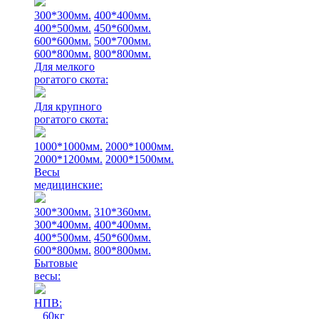
300*300мм.
400*400мм.
400*500мм.
450*600мм.
600*600мм.
500*700мм.
600*800мм.
800*800мм.
Для мелкого
рогатого скота:
Для крупного
рогатого скота:
1000*1000мм.
2000*1000мм.
2000*1200мм.
2000*1500мм.
Весы
медицинские:
300*300мм.
310*360мм.
300*400мм.
400*400мм.
400*500мм.
450*600мм.
600*800мм.
800*800мм.
Бытовые
весы:
НПВ:
60кг