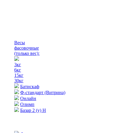
Весы
фасовочные
(только вес)
:
3кг
6кг
15кг
30кг
Батискаф
Ф-стандарт (Витрина)
Онлайн
Олимп
Базар 2 (у) Н