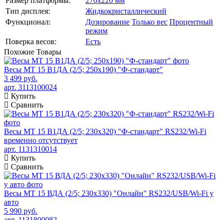
Размер платформы:
270х220 мм
Тип дисплея:
Жидкокристаллический
Функционал:
Дозирование
Только вес
Процентный
режим
Поверка весов:
Есть
Похожие
Товары
Весы МТ 15 В1ДА (2/5; 250х190) "Ф-стандарт"
3 499 руб.
арт. 3113100024
Купить
Сравнить
Весы МТ 15 В1ДА (2/5; 230х320) "Ф-стандарт" RS232/Wi-Fi
временно отсутствует
арт. 1131310014
Купить
Сравнить
Весы МТ 15 ВДА (2/5; 230х330) "Онлайн" RS232/USB/Wi-Fi у
авто
5 990 руб.
арт. 1131800082