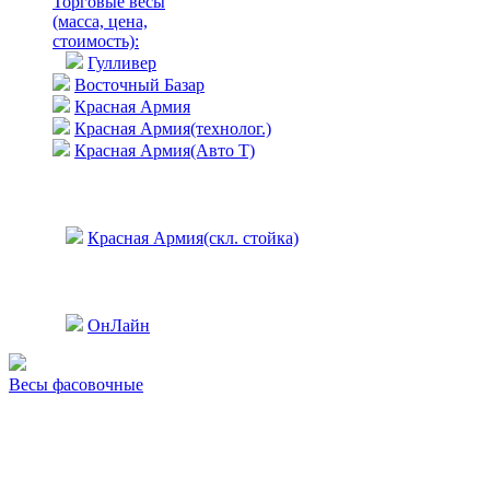
Торговые весы
(масса, цена,
стоимость)
:
Гулливер
Восточный Базар
Красная Армия
Красная Армия(технолог.)
Красная Армия(Авто Т)
Красная Армия(скл. стойка)
ОнЛайн
Весы фасовочные