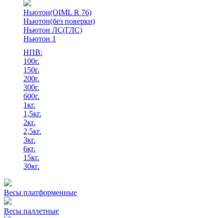
Ньютон(OIML R 76)
Ньютон(без поверки)
Ньютон ЛС(ГЛС)
Ньютон 1
НПВ:
100г.
150г.
200г.
300г.
600г.
1кг.
1,5кг.
2кг.
2,5кг.
3кг.
6кг.
15кг.
30кг.
Весы платформенные
Весы паллетные