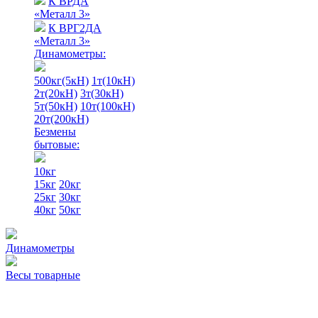
К ВРДА
«Металл 3»
К ВРГ2ДА
«Металл 3»
Динамометры:
500кг(5кН)
1т(10кН)
2т(20кН)
3т(30кН)
5т(50кН)
10т(100кН)
20т(200кН)
Безмены
бытовые:
10кг
15кг
20кг
25кг
30кг
40кг
50кг
Динамометры
Весы товарные