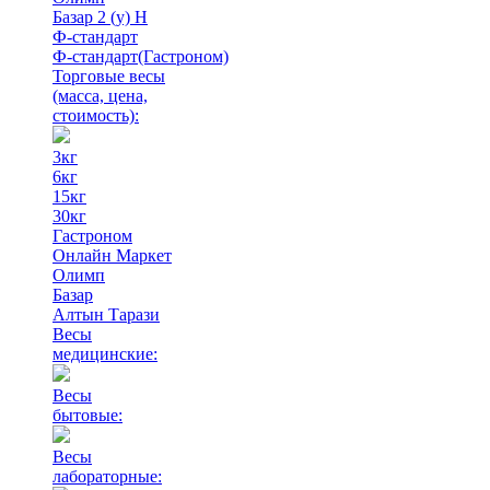
Базар 2 (у) Н
Ф-стандарт
Ф-стандарт(Гастроном)
Торговые весы
(масса, цена,
стоимость)
:
3кг
6кг
15кг
30кг
Гастроном
Онлайн Маркет
Олимп
Базар
Алтын Тарази
Весы
медицинские:
Весы
бытовые:
Весы
лабораторные: