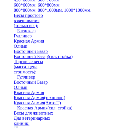
600*600мм.
600*800мм.
800*800мм.
800*1000мм.
1000*1000мм.
Весы простого
взвешивания
(только вес)
:
Батискаф
Гулливер
Красная Армия
Олимп
Восточный Базар
Восточный Базар(скл. стойка)
Торговые весы
(масса, цена,
стоимость)
:
Гулливер
Восточный Базар
Олимп
Красная Армия
Красная Армия(технолог.)
Красная Армия(Авто Т)
Красная Армия(скл. стойка)
Весы для животных
Для ветеринарных
клиник: