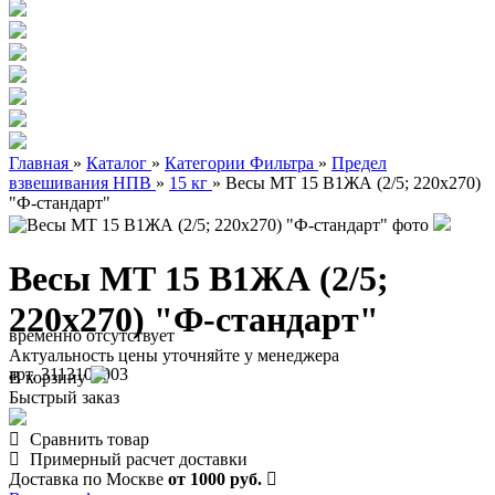
Главная
»
Каталог
»
Категории Фильтра
»
Предел
взвешивания НПВ
»
15 кг
»
Весы МТ 15 В1ЖА (2/5; 220x270)
"Ф-стандарт"
Весы МТ 15 В1ЖА (2/5;
220x270) "Ф-стандарт"
временно отсутствует
Актуальность цены уточняйте у менеджера
арт. 3113100003
В корзину
Быстрый заказ
Сравнить товар
Примерный расчет доставки
Доставка по Москве
от 1000 руб.