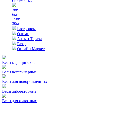
стоимость)
:
3кг
6кг
15кг
30кг
Гастроном
Олимп
Алтын Тарази
Базар
Онлайн Маркет
Весы медицинские
Весы ветеринарные
Весы для новорожденных
Весы лабораторные
Весы для животных