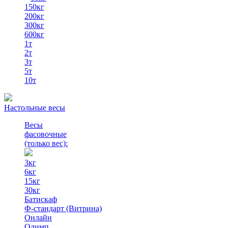
150кг
200кг
300кг
600кг
1т
2т
3т
5т
10т
Настольные весы
Весы
фасовочные
(только вес)
:
3кг
6кг
15кг
30кг
Батискаф
Ф-стандарт (Витрина)
Онлайн
Олимп