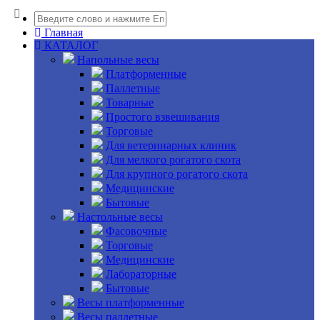
Главная
КАТАЛОГ
Напольные весы
Платформенные
Паллетные
Товарные
Простого взвешивания
Торговые
Для ветеринарных клиник
Для мелкого рогатого скота
Для крупного рогатого скота
Медицинские
Бытовые
Настольные весы
Фасовочные
Торговые
Медицинские
Лабораторные
Бытовые
Весы платформенные
Весы паллетные