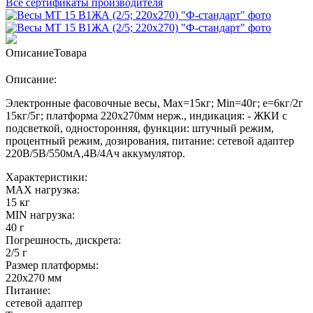
Все сертификаты производителя
Описание
Товара
Описание:
Электронные фасовочные весы, Max=15кг; Min=40г; e=6кг/2г
15кг/5г; платформа 220х270мм нерж., индикация: - ЖКИ с
подсветкой, односторонняя, функции: штучный режим,
процентный режим, дозирования, питание: сетевой адаптер
220В/5В/550мА,4В/4Ач аккумулятор.
Характеристики:
MAX нагрузка:
15 кг
MIN нагрузка:
40 г
Погрешность, дискрета:
2/5 г
Размер платформы:
220х270 мм
Питание:
сетевой адаптер