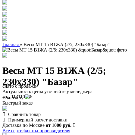
Главная
»
Весы МТ 15 В1ЖА (2/5; 230х330) "Базар"
Весы МТ 15 В1ЖА (2/5;
230х330) "Базар"
снято с продажи
Актуальность цены уточняйте у менеджера
арт. 113110136
В корзину
Быстрый заказ
Сравнить товар
Примерный расчет доставки
Доставка по Москве
от 1000 руб.
Все сертификаты производителя