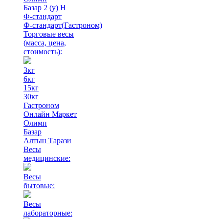
Базар 2 (у) Н
Ф-стандарт
Ф-стандарт(Гастроном)
Торговые весы
(масса, цена,
стоимость)
:
3кг
6кг
15кг
30кг
Гастроном
Онлайн Маркет
Олимп
Базар
Алтын Тарази
Весы
медицинские:
Весы
бытовые:
Весы
лабораторные: