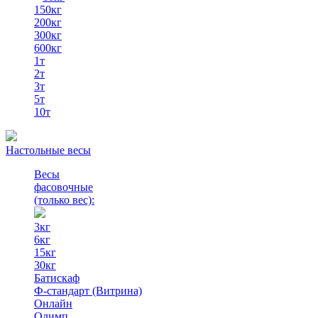
150кг
200кг
300кг
600кг
1т
2т
3т
5т
10т
Настольные весы
Весы
фасовочные
(только вес)
:
3кг
6кг
15кг
30кг
Батискаф
Ф-стандарт (Витрина)
Онлайн
Олимп