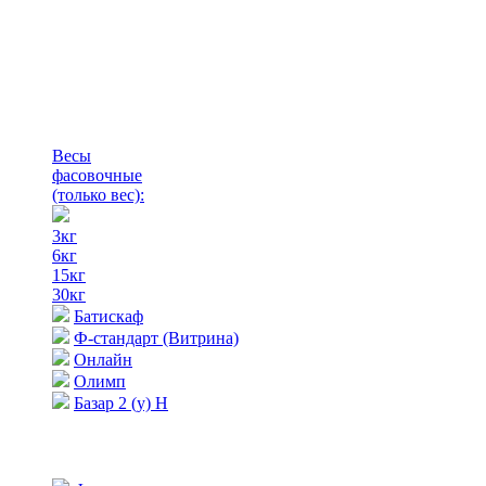
Весы
фасовочные
(только вес)
:
3кг
6кг
15кг
30кг
Батискаф
Ф-стандарт (Витрина)
Онлайн
Олимп
Базар 2 (у) Н