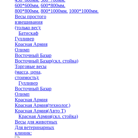
600*600мм.
600*800мм.
800*800мм.
800*1000мм.
1000*1000мм.
Весы простого
взвешивания
(только вес)
:
Батискаф
Гулливер
Красная Армия
Олимп
Восточный Базар
Восточный Базар(скл. стойка)
Торговые весы
(масса, цена,
стоимость)
:
Гулливер
Восточный Базар
Олимп
Красная Армия
Красная Армия(технолог.)
Красная Армия(Авто Т)
Красная Армия(скл. стойка)
Весы для животных
Для ветеринарных
клиник: