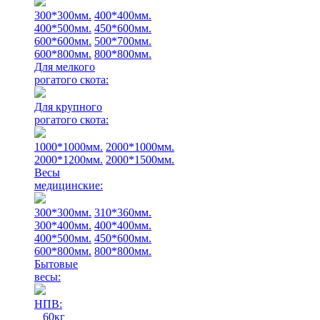
300*300мм.
400*400мм.
400*500мм.
450*600мм.
600*600мм.
500*700мм.
600*800мм.
800*800мм.
Для мелкого
рогатого скота:
Для крупного
рогатого скота:
1000*1000мм.
2000*1000мм.
2000*1200мм.
2000*1500мм.
Весы
медицинские:
300*300мм.
310*360мм.
300*400мм.
400*400мм.
400*500мм.
450*600мм.
600*800мм.
800*800мм.
Бытовые
весы:
НПВ:
60кг