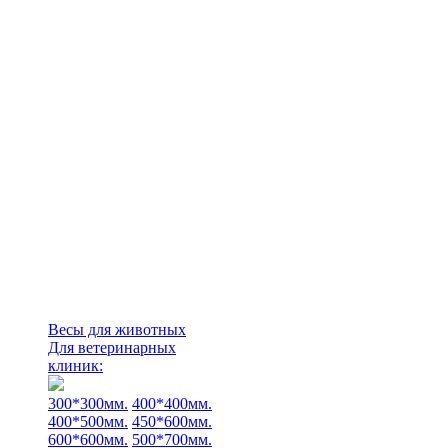
Весы для животных
Для ветеринарных
клиник:
300*300мм.
400*400мм.
400*500мм.
450*600мм.
600*600мм.
500*700мм.