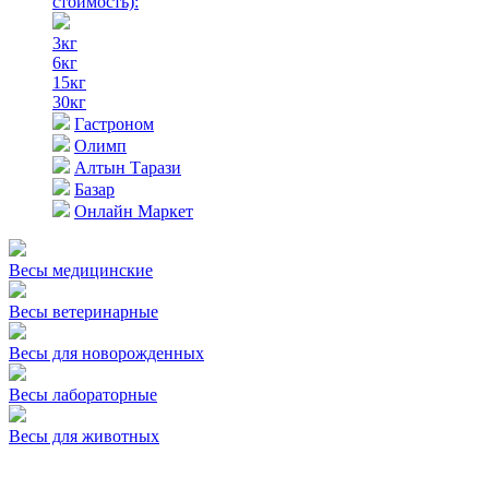
стоимость)
:
3кг
6кг
15кг
30кг
Гастроном
Олимп
Алтын Тарази
Базар
Онлайн Маркет
Весы медицинские
Весы ветеринарные
Весы для новорожденных
Весы лабораторные
Весы для животных