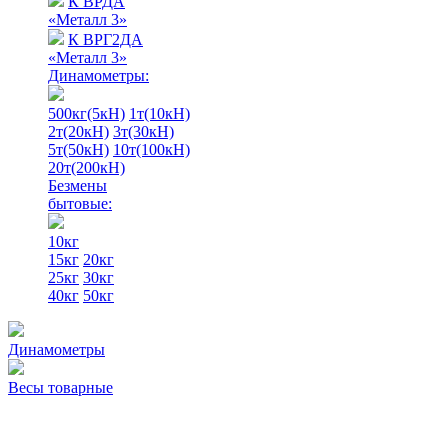
К ВРДА
«Металл 3»
К ВРГ2ДА
«Металл 3»
Динамометры:
500кг(5кН)
1т(10кН)
2т(20кН)
3т(30кН)
5т(50кН)
10т(100кН)
20т(200кН)
Безмены
бытовые:
10кг
15кг
20кг
25кг
30кг
40кг
50кг
Динамометры
Весы товарные