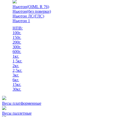
Ньютон(OIML R 76)
Ньютон(без поверки)
Ньютон ЛС(ГЛС)
Ньютон 1
НПВ:
100г.
150г.
200г.
300г.
600г.
1кг.
1,5кг.
2кг.
2,5кг.
3кг.
6кг.
15кг.
30кг.
Весы платформенные
Весы паллетные