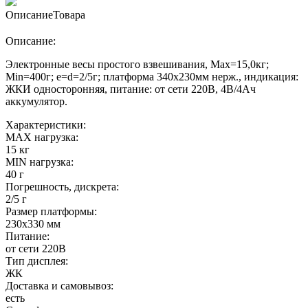
Описание
Товара
Описание:
Электронные весы простого взвешивания, Мах=15,0кг;
Min=400г; e=d=2/5г; платформа 340х230мм нерж., индикация:
ЖКИ односторонняя, питание: от сети 220В, 4В/4Ач
аккумулятор.
Характеристики:
MAX нагрузка:
15 кг
MIN нагрузка:
40 г
Погрешность, дискрета:
2/5 г
Размер платформы:
230х330 мм
Питание:
от сети 220В
Тип дисплея:
ЖК
Доставка и самовывоз:
есть