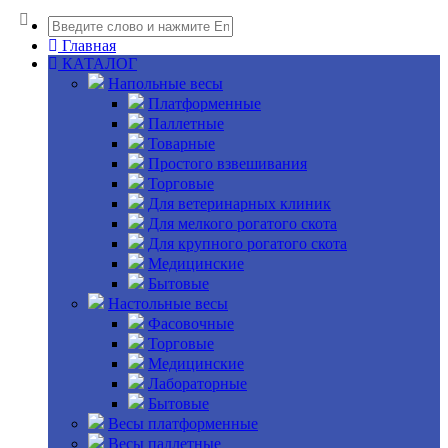
Главная
КАТАЛОГ
Напольные весы
Платформенные
Паллетные
Товарные
Простого взвешивания
Торговые
Для ветеринарных клиник
Для мелкого рогатого скота
Для крупного рогатого скота
Медицинские
Бытовые
Настольные весы
Фасовочные
Торговые
Медицинские
Лабораторные
Бытовые
Весы платформенные
Весы паллетные