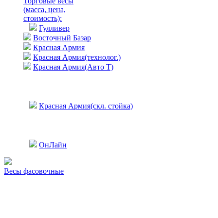
Торговые весы
(масса, цена,
стоимость)
:
Гулливер
Восточный Базар
Красная Армия
Красная Армия(технолог.)
Красная Армия(Авто Т)
Красная Армия(скл. стойка)
ОнЛайн
Весы фасовочные