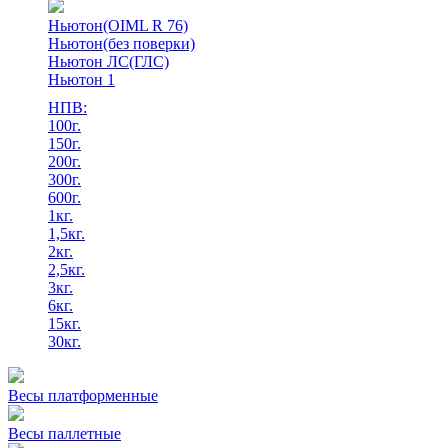
Ньютон(OIML R 76)
Ньютон(без поверки)
Ньютон ЛС(ГЛС)
Ньютон 1
НПВ:
100г.
150г.
200г.
300г.
600г.
1кг.
1,5кг.
2кг.
2,5кг.
3кг.
6кг.
15кг.
30кг.
Весы платформенные
Весы паллетные