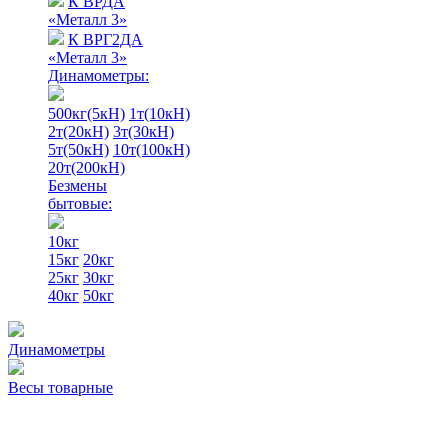
К ВРДА
«Металл 3»
К ВРГ2ДА
«Металл 3»
Динамометры:
500кг(5кН)
1т(10кН)
2т(20кН)
3т(30кН)
5т(50кН)
10т(100кН)
20т(200кН)
Безмены
бытовые:
10кг
15кг
20кг
25кг
30кг
40кг
50кг
Динамометры
Весы товарные