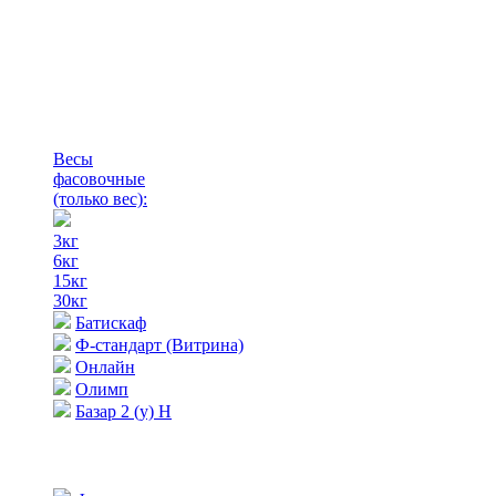
Весы
фасовочные
(только вес)
:
3кг
6кг
15кг
30кг
Батискаф
Ф-стандарт (Витрина)
Онлайн
Олимп
Базар 2 (у) Н