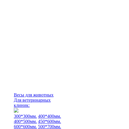
Весы для животных
Для ветеринарных
клиник:
300*300мм.
400*400мм.
400*500мм.
450*600мм.
600*600мм.
500*700мм.