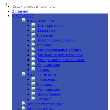
Главная
КАТАЛОГ
Напольные весы
Платформенные
Паллетные
Товарные
Простого взвешивания
Торговые
Для ветеринарных клиник
Для мелкого рогатого скота
Для крупного рогатого скота
Медицинские
Бытовые
Настольные весы
Фасовочные
Торговые
Медицинские
Лабораторные
Бытовые
Весы платформенные
Весы паллетные