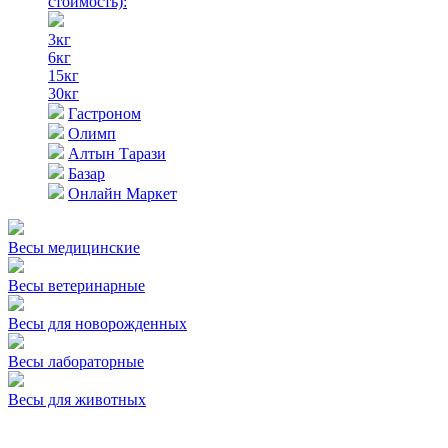
стоимость)
:
3кг
6кг
15кг
30кг
Гастроном
Олимп
Алтын Тарази
Базар
Онлайн Маркет
Весы медицинские
Весы ветеринарные
Весы для новорожденных
Весы лабораторные
Весы для животных