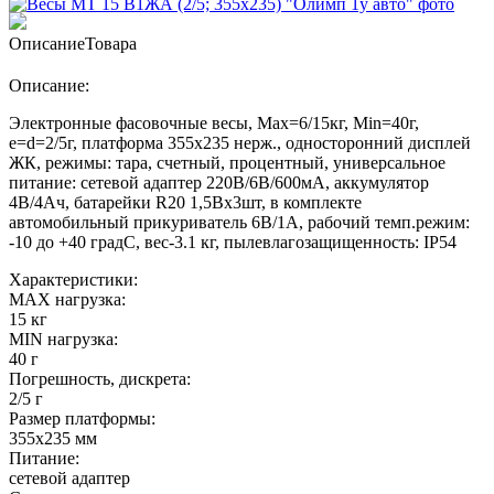
Описание
Товара
Описание:
Электронные фасовочные весы, Max=6/15кг, Min=40г,
e=d=2/5г, платформа 355х235 нерж., односторонний дисплей
ЖК, режимы: тара, счетный, процентный, универсальное
питание: сетевой адаптер 220В/6В/600мА, аккумулятор
4В/4Ач, батарейки R20 1,5Вх3шт, в комплекте
автомобильный прикуриватель 6В/1А, рабочий темп.режим:
-10 до +40 градС, вес-3.1 кг, пылевлагозащищенность: IP54
Характеристики:
MAX нагрузка:
15 кг
MIN нагрузка:
40 г
Погрешность, дискрета:
2/5 г
Размер платформы:
355х235 мм
Питание:
сетевой адаптер