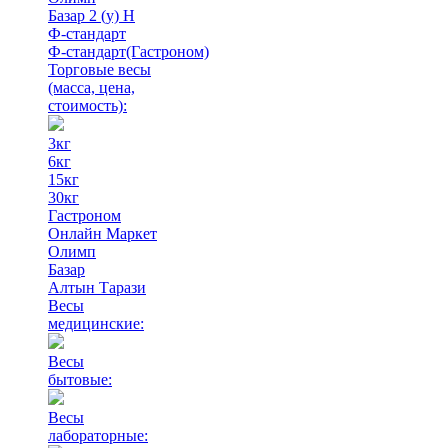
Базар 2 (у) Н
Ф-стандарт
Ф-стандарт(Гастроном)
Торговые весы
(масса, цена,
стоимость)
:
3кг
6кг
15кг
30кг
Гастроном
Онлайн Маркет
Олимп
Базар
Алтын Тарази
Весы
медицинские:
Весы
бытовые:
Весы
лабораторные: