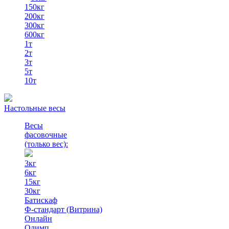
150кг
200кг
300кг
600кг
1т
2т
3т
5т
10т
Настольные весы
Весы
фасовочные
(только вес)
:
3кг
6кг
15кг
30кг
Батискаф
Ф-стандарт (Витрина)
Онлайн
Олимп