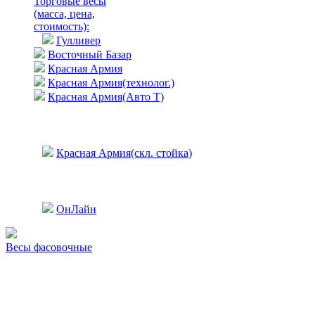
Торговые весы
(масса, цена,
стоимость)
:
Гулливер
Восточный Базар
Красная Армия
Красная Армия(технолог.)
Красная Армия(Авто Т)
Красная Армия(скл. стойка)
ОнЛайн
Весы фасовочные