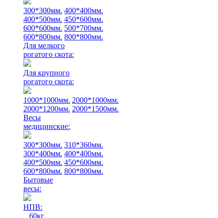
300*300мм.
400*400мм.
400*500мм.
450*600мм.
600*600мм.
500*700мм.
600*800мм.
800*800мм.
Для мелкого
рогатого скота:
Для крупного
рогатого скота:
1000*1000мм.
2000*1000мм.
2000*1200мм.
2000*1500мм.
Весы
медицинские:
300*300мм.
310*360мм.
300*400мм.
400*400мм.
400*500мм.
450*600мм.
600*800мм.
800*800мм.
Бытовые
весы:
НПВ:
60кг