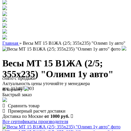
Главная
»
Весы МТ 15 В1ЖА (2/5; 355х235) "Олимп 1у авто"
Весы МТ 15 В1ЖА (2/5;
355х235) "Олимп 1у авто"
снято с продажи
Актуальность цены уточняйте у менеджера
арт. 1134070003
В корзину
Быстрый заказ
Сравнить товар
Примерный расчет доставки
Доставка по Москве
от 1000 руб.
Все сертификаты производителя