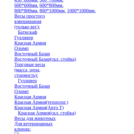
600*600мм.
600*800мм.
800*800мм.
800*1000мм.
1000*1000мм.
Весы простого
взвешивания
(только вес)
:
Батискаф
Гулливер
Красная Армия
Олимп
Восточный Базар
Восточный Базар(скл. стойка)
Торговые весы
(масса, цена,
стоимость)
:
Гулливер
Восточный Базар
Олимп
Красная Армия
Красная Армия(технолог.)
Красная Армия(Авто Т)
Красная Армия(скл. стойка)
Весы для животных
Для ветеринарных
клиник: