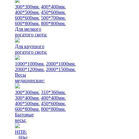
300*300мм.
400*400мм.
400*500мм.
450*600мм.
600*600мм.
500*700мм.
600*800мм.
800*800мм.
Для мелкого
рогатого скота:
Для крупного
рогатого скота:
1000*1000мм.
2000*1000мм.
2000*1200мм.
2000*1500мм.
Весы
медицинские:
300*300мм.
310*360мм.
300*400мм.
400*400мм.
400*500мм.
450*600мм.
600*800мм.
800*800мм.
Бытовые
весы:
НПВ:
60кг