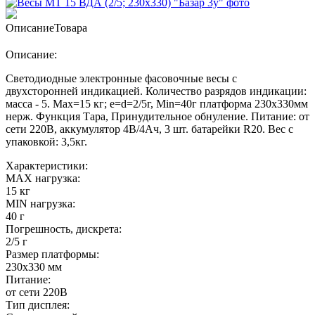
Описание
Товара
Описание:
Светодиодные электронные фасовочные весы с
двухсторонней индикацией. Количество разрядов индикации:
масса - 5. Max=15 кг; e=d=2/5г, Min=40г платформа 230х330мм
нерж. Функция Тара, Принудительное обнуление. Питание: от
сети 220В, аккумулятор 4В/4Ач, 3 шт. батарейки R20. Вес с
упаковкой: 3,5кг.
Характеристики:
MAX нагрузка:
15 кг
MIN нагрузка:
40 г
Погрешность, дискрета:
2/5 г
Размер платформы:
230х330 мм
Питание:
от сети 220В
Тип дисплея: