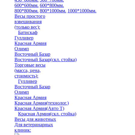
600*600мм.
600*800мм.
800*800мм.
800*1000мм.
1000*1000мм.
Весы простого
взвешивания
(только вес)
:
Батискаф
Гулливер
Красная Армия
Олимп
Восточный Базар
Восточный Базар(скл. стойка)
Торговые весы
(масса, цена,
стоимость)
:
Гулливер
Восточный Базар
Олимп
Красная Армия
Красная Армия(технолог.)
Красная Армия(Авто Т)
Красная Армия(скл. стойка)
Весы для животных
Для ветеринарных
клиник: