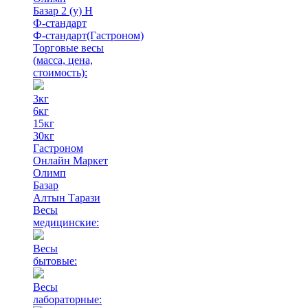
Базар 2 (у) Н
Ф-стандарт
Ф-стандарт(Гастроном)
Торговые весы
(масса, цена,
стоимость)
:
3кг
6кг
15кг
30кг
Гастроном
Онлайн Маркет
Олимп
Базар
Алтын Тарази
Весы
медицинские:
Весы
бытовые:
Весы
лабораторные: