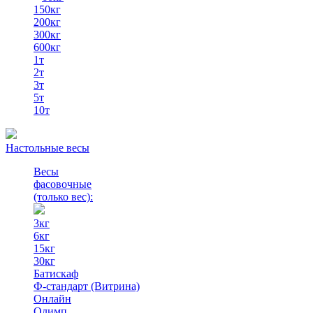
150кг
200кг
300кг
600кг
1т
2т
3т
5т
10т
Настольные весы
Весы
фасовочные
(только вес)
:
3кг
6кг
15кг
30кг
Батискаф
Ф-стандарт (Витрина)
Онлайн
Олимп