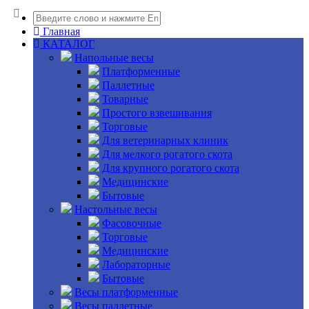
Главная
КАТАЛОГ
Напольные весы
Платформенные
Паллетные
Товарные
Простого взвешивания
Торговые
Для ветеринарных клиник
Для мелкого рогатого скота
Для крупного рогатого скота
Медицинские
Бытовые
Настольные весы
Фасовочные
Торговые
Медицинские
Лабораторные
Бытовые
Весы платформенные
Весы паллетные