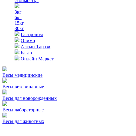
стоимость)
:
3кг
6кг
15кг
30кг
Гастроном
Олимп
Алтын Тарази
Базар
Онлайн Маркет
Весы медицинские
Весы ветеринарные
Весы для новорожденных
Весы лабораторные
Весы для животных