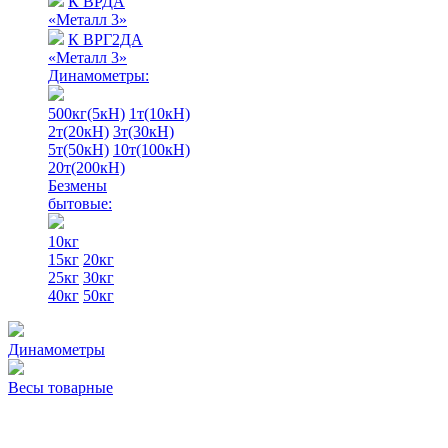
К ВРДА
«Металл 3»
К ВРГ2ДА
«Металл 3»
Динамометры:
500кг(5кН)
1т(10кН)
2т(20кН)
3т(30кН)
5т(50кН)
10т(100кН)
20т(200кН)
Безмены
бытовые:
10кг
15кг
20кг
25кг
30кг
40кг
50кг
Динамометры
Весы товарные