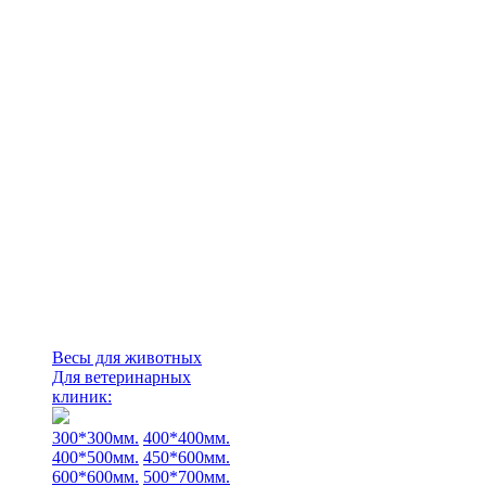
Весы для животных
Для ветеринарных
клиник:
300*300мм.
400*400мм.
400*500мм.
450*600мм.
600*600мм.
500*700мм.