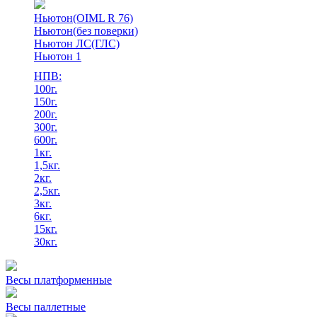
Ньютон(OIML R 76)
Ньютон(без поверки)
Ньютон ЛС(ГЛС)
Ньютон 1
НПВ:
100г.
150г.
200г.
300г.
600г.
1кг.
1,5кг.
2кг.
2,5кг.
3кг.
6кг.
15кг.
30кг.
Весы платформенные
Весы паллетные