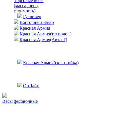
Торговые весы
(масса, цена,
стоимость)
:
Гулливер
Восточный Базар
Красная Армия
Красная Армия(технолог.)
Красная Армия(Авто Т)
Красная Армия(скл. стойка)
ОнЛайн
Весы фасовочные