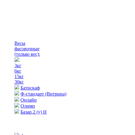
Весы
фасовочные
(только вес)
:
3кг
6кг
15кг
30кг
Батискаф
Ф-стандарт (Витрина)
Онлайн
Олимп
Базар 2 (у) Н