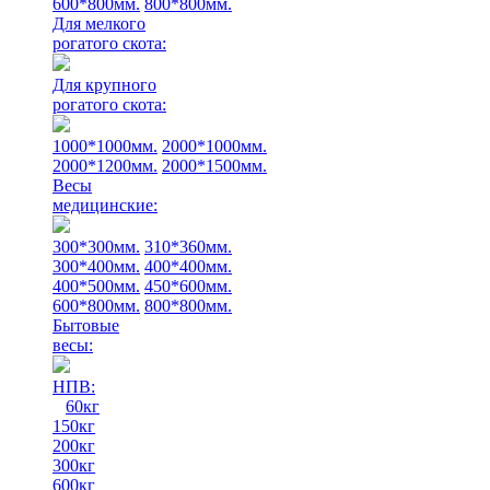
600*800мм.
800*800мм.
Для мелкого
рогатого скота:
Для крупного
рогатого скота:
1000*1000мм.
2000*1000мм.
2000*1200мм.
2000*1500мм.
Весы
медицинские:
300*300мм.
310*360мм.
300*400мм.
400*400мм.
400*500мм.
450*600мм.
600*800мм.
800*800мм.
Бытовые
весы:
НПВ:
60кг
150кг
200кг
300кг
600кг