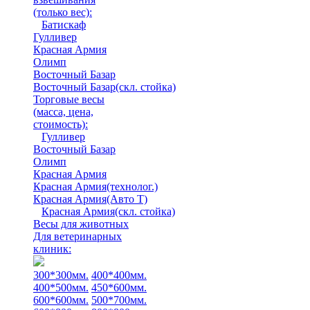
(только вес)
:
Батискаф
Гулливер
Красная Армия
Олимп
Восточный Базар
Восточный Базар(скл. стойка)
Торговые весы
(масса, цена,
стоимость)
:
Гулливер
Восточный Базар
Олимп
Красная Армия
Красная Армия(технолог.)
Красная Армия(Авто Т)
Красная Армия(скл. стойка)
Весы для животных
Для ветеринарных
клиник:
300*300мм.
400*400мм.
400*500мм.
450*600мм.
600*600мм.
500*700мм.