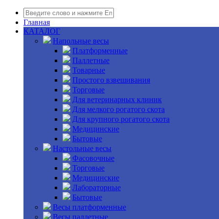
Главная
КАТАЛОГ
Напольные весы
Платформенные
Паллетные
Товарные
Простого взвешивания
Торговые
Для ветеринарных клиник
Для мелкого рогатого скота
Для крупного рогатого скота
Медицинские
Бытовые
Настольные весы
Фасовочные
Торговые
Медицинские
Лабораторные
Бытовые
Весы платформенные
Весы паллетные