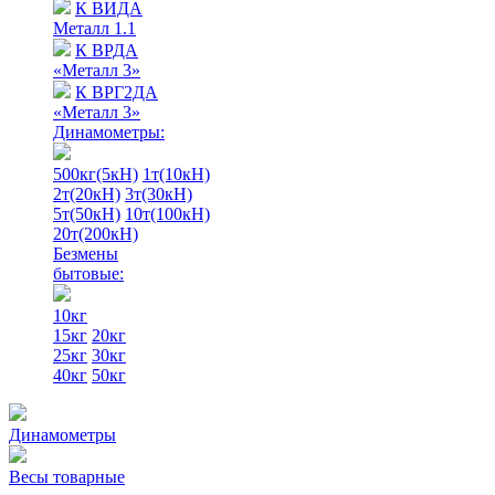
К ВИДА
Металл 1.1
К ВРДА
«Металл 3»
К ВРГ2ДА
«Металл 3»
Динамометры:
500кг(5кН)
1т(10кН)
2т(20кН)
3т(30кН)
5т(50кН)
10т(100кН)
20т(200кН)
Безмены
бытовые:
10кг
15кг
20кг
25кг
30кг
40кг
50кг
Динамометры
Весы товарные