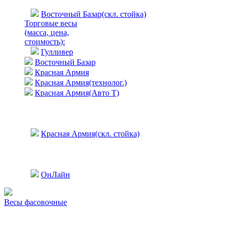
Восточный Базар(скл. стойка)
Торговые весы
(масса, цена,
стоимость)
:
Гулливер
Восточный Базар
Красная Армия
Красная Армия(технолог.)
Красная Армия(Авто Т)
Красная Армия(скл. стойка)
ОнЛайн
Весы фасовочные