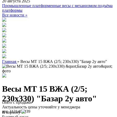
20 августа 2025
Промышленные платформенные весы с механизмом подъёма
платформы
Все новости »
Главная
»
Весы МТ 15 ВЖА (2/5; 230х330) "Базар 2у авто"
Весы МТ 15 ВЖА (2/5;
230х330) "Базар 2у авто"
снято с продажи
Актуальность цены уточняйте у менеджера
арт. 1131400039
В корзину
Быстрый заказ