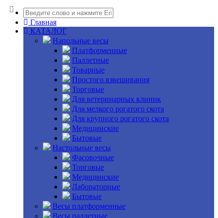
Главная
КАТАЛОГ
Напольные весы
Платформенные
Паллетные
Товарные
Простого взвешивания
Торговые
Для ветеринарных клиник
Для мелкого рогатого скота
Для крупного рогатого скота
Медицинские
Бытовые
Настольные весы
Фасовочные
Торговые
Медицинские
Лабораторные
Бытовые
Весы платформенные
Весы паллетные