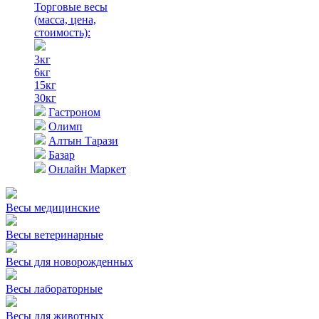
Торговые весы
(масса, цена,
стоимость)
:
3кг
6кг
15кг
30кг
Гастроном
Олимп
Алтын Тарази
Базар
Онлайн Маркет
Весы медицинские
Весы ветеринарные
Весы для новорожденных
Весы лабораторные
Весы для животных