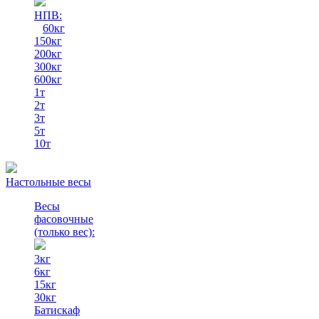
НПВ:
60кг
150кг
200кг
300кг
600кг
1т
2т
3т
5т
10т
Настольные весы
Весы
фасовочные
(только вес)
:
3кг
6кг
15кг
30кг
Батискаф