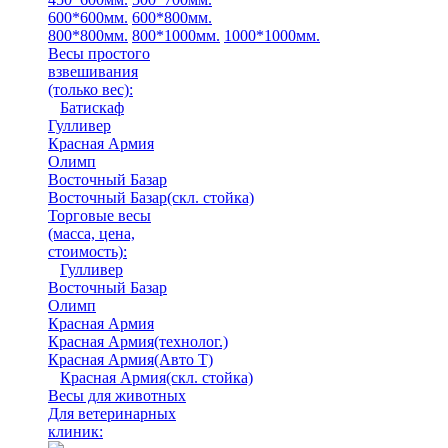
600*600мм.
600*800мм.
800*800мм.
800*1000мм.
1000*1000мм.
Весы простого
взвешивания
(только вес)
:
Батискаф
Гулливер
Красная Армия
Олимп
Восточный Базар
Восточный Базар(скл. стойка)
Торговые весы
(масса, цена,
стоимость)
:
Гулливер
Восточный Базар
Олимп
Красная Армия
Красная Армия(технолог.)
Красная Армия(Авто Т)
Красная Армия(скл. стойка)
Весы для животных
Для ветеринарных
клиник: