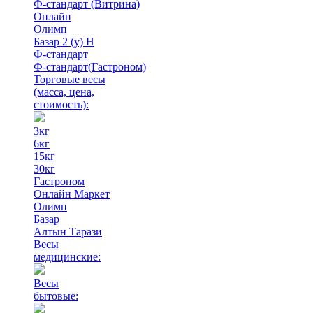
Ф-стандарт (Витрина)
Онлайн
Олимп
Базар 2 (у) Н
Ф-стандарт
Ф-стандарт(Гастроном)
Торговые весы
(масса, цена,
стоимость)
:
3кг
6кг
15кг
30кг
Гастроном
Онлайн Маркет
Олимп
Базар
Алтын Тарази
Весы
медицинские:
Весы
бытовые: