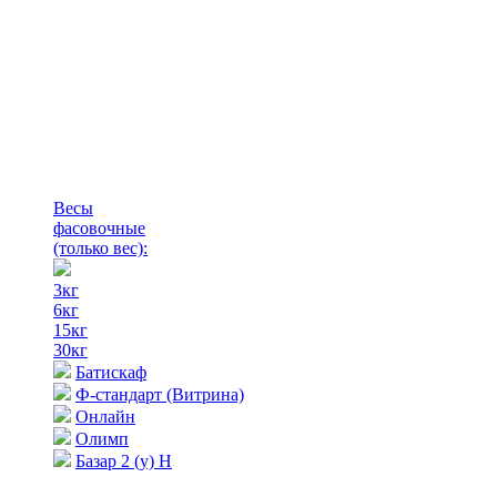
Весы
фасовочные
(только вес)
:
3кг
6кг
15кг
30кг
Батискаф
Ф-стандарт (Витрина)
Онлайн
Олимп
Базар 2 (у) Н