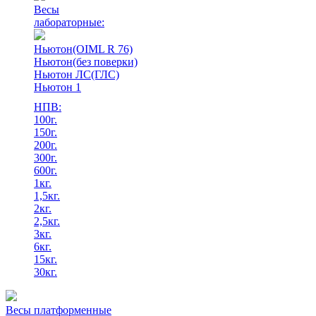
Весы
лабораторные:
Ньютон(OIML R 76)
Ньютон(без поверки)
Ньютон ЛС(ГЛС)
Ньютон 1
НПВ:
100г.
150г.
200г.
300г.
600г.
1кг.
1,5кг.
2кг.
2,5кг.
3кг.
6кг.
15кг.
30кг.
Весы платформенные