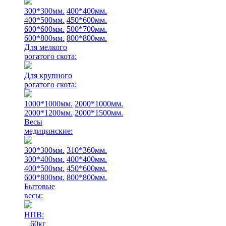
300*300мм.
400*400мм.
400*500мм.
450*600мм.
600*600мм.
500*700мм.
600*800мм.
800*800мм.
Для мелкого
рогатого скота:
Для крупного
рогатого скота:
1000*1000мм.
2000*1000мм.
2000*1200мм.
2000*1500мм.
Весы
медицинские:
300*300мм.
310*360мм.
300*400мм.
400*400мм.
400*500мм.
450*600мм.
600*800мм.
800*800мм.
Бытовые
весы:
НПВ:
60кг