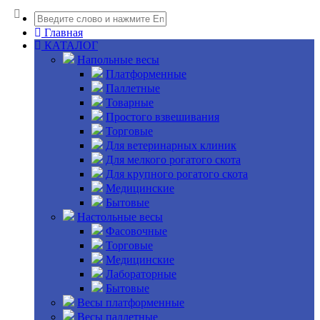
Главная
КАТАЛОГ
Напольные весы
Платформенные
Паллетные
Товарные
Простого взвешивания
Торговые
Для ветеринарных клиник
Для мелкого рогатого скота
Для крупного рогатого скота
Медицинские
Бытовые
Настольные весы
Фасовочные
Торговые
Медицинские
Лабораторные
Бытовые
Весы платформенные
Весы паллетные