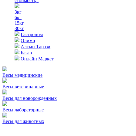
стоимость)
:
3кг
6кг
15кг
30кг
Гастроном
Олимп
Алтын Тарази
Базар
Онлайн Маркет
Весы медицинские
Весы ветеринарные
Весы для новорожденных
Весы лабораторные
Весы для животных