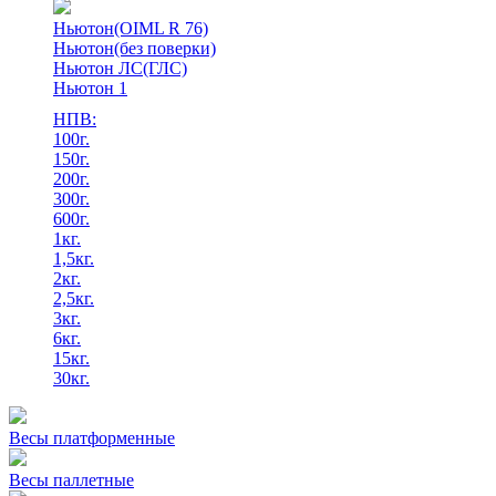
Ньютон(OIML R 76)
Ньютон(без поверки)
Ньютон ЛС(ГЛС)
Ньютон 1
НПВ:
100г.
150г.
200г.
300г.
600г.
1кг.
1,5кг.
2кг.
2,5кг.
3кг.
6кг.
15кг.
30кг.
Весы платформенные
Весы паллетные