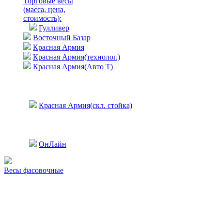
Торговые весы
(масса, цена,
стоимость)
:
Гулливер
Восточный Базар
Красная Армия
Красная Армия(технолог.)
Красная Армия(Авто Т)
Красная Армия(скл. стойка)
ОнЛайн
Весы фасовочные