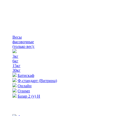
Весы
фасовочные
(только вес)
:
3кг
6кг
15кг
30кг
Батискаф
Ф-стандарт (Витрина)
Онлайн
Олимп
Базар 2 (у) Н