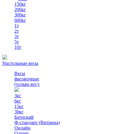
150кг
200кг
300кг
600кг
1т
2т
3т
5т
10т
Настольные весы
Весы
фасовочные
(только вес)
:
3кг
6кг
15кг
30кг
Батискаф
Ф-стандарт (Витрина)
Онлайн
Олимп