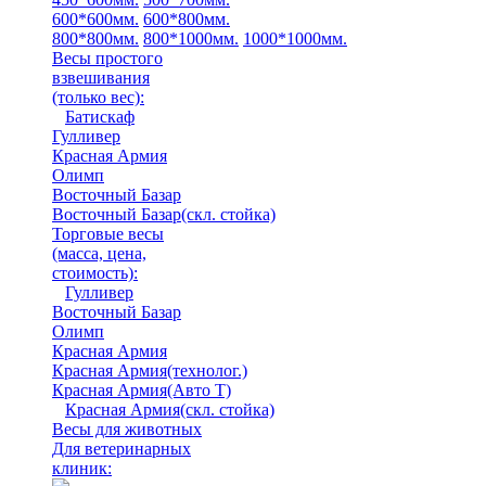
600*600мм.
600*800мм.
800*800мм.
800*1000мм.
1000*1000мм.
Весы простого
взвешивания
(только вес)
:
Батискаф
Гулливер
Красная Армия
Олимп
Восточный Базар
Восточный Базар(скл. стойка)
Торговые весы
(масса, цена,
стоимость)
:
Гулливер
Восточный Базар
Олимп
Красная Армия
Красная Армия(технолог.)
Красная Армия(Авто Т)
Красная Армия(скл. стойка)
Весы для животных
Для ветеринарных
клиник: