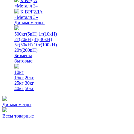
К ВРДА
«Металл 3»
К ВРГ2ДА
«Металл 3»
Динамометры:
500кг(5кН)
1т(10кН)
2т(20кН)
3т(30кН)
5т(50кН)
10т(100кН)
20т(200кН)
Безмены
бытовые:
10кг
15кг
20кг
25кг
30кг
40кг
50кг
Динамометры
Весы товарные