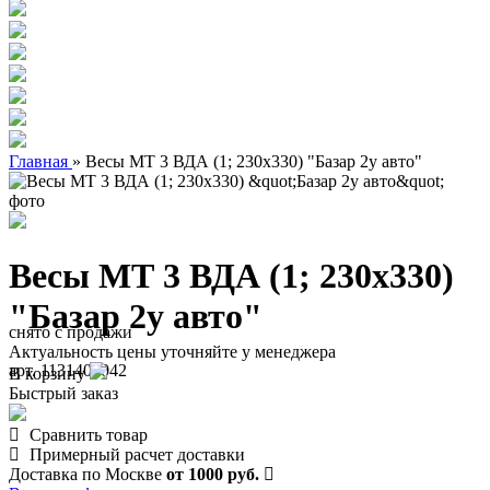
Главная
»
Весы МТ 3 ВДА (1; 230х330) "Базар 2у авто"
Весы МТ 3 ВДА (1; 230х330)
"Базар 2у авто"
снято с продажи
Актуальность цены уточняйте у менеджера
арт. 1131400042
В корзину
Быстрый заказ
Сравнить товар
Примерный расчет доставки
Доставка по Москве
от 1000 руб.