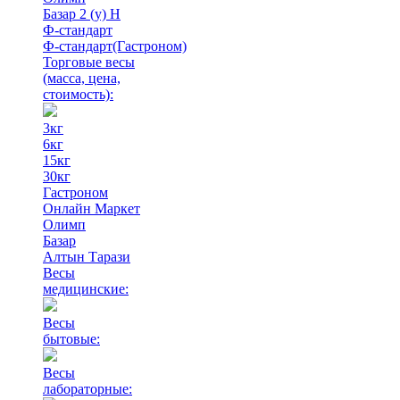
Базар 2 (у) Н
Ф-стандарт
Ф-стандарт(Гастроном)
Торговые весы
(масса, цена,
стоимость)
:
3кг
6кг
15кг
30кг
Гастроном
Онлайн Маркет
Олимп
Базар
Алтын Тарази
Весы
медицинские:
Весы
бытовые:
Весы
лабораторные: