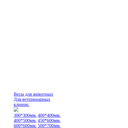
Весы для животных
Для ветеринарных
клиник:
300*300мм.
400*400мм.
400*500мм.
450*600мм.
600*600мм.
500*700мм.