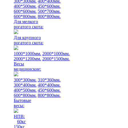
300*300мм.
400*400мм.
400*500мм.
450*600мм.
600*600мм.
500*700мм.
600*800мм.
800*800мм.
Для мелкого
рогатого скота:
Для крупного
рогатого скота:
1000*1000мм.
2000*1000мм.
2000*1200мм.
2000*1500мм.
Весы
медицинские:
300*300мм.
310*360мм.
300*400мм.
400*400мм.
400*500мм.
450*600мм.
600*800мм.
800*800мм.
Бытовые
весы:
НПВ:
60кг
150кг