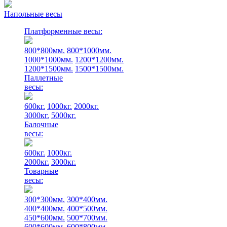
Напольные весы
Платформенные весы:
800*800мм.
800*1000мм.
1000*1000мм.
1200*1200мм.
1200*1500мм.
1500*1500мм.
Паллетные
весы:
600кг.
1000кг.
2000кг.
3000кг.
5000кг.
Балочные
весы:
600кг.
1000кг.
2000кг.
3000кг.
Товарные
весы:
300*300мм.
300*400мм.
400*400мм.
400*500мм.
450*600мм.
500*700мм.
600*600мм.
600*800мм.