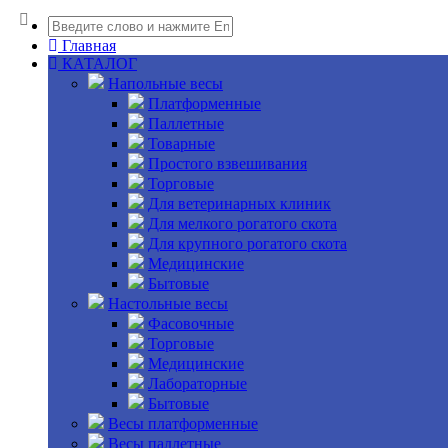
Главная
КАТАЛОГ
Напольные весы
Платформенные
Паллетные
Товарные
Простого взвешивания
Торговые
Для ветеринарных клиник
Для мелкого рогатого скота
Для крупного рогатого скота
Медицинские
Бытовые
Настольные весы
Фасовочные
Торговые
Медицинские
Лабораторные
Бытовые
Весы платформенные
Весы паллетные