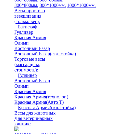
800*800мм.
800*1000мм.
1000*1000мм.
Весы простого
взвешивания
(только вес)
:
Батискаф
Гулливер
Красная Армия
Олимп
Восточный Базар
Восточный Базар(скл. стойка)
Торговые весы
(масса, цена,
стоимость)
:
Гулливер
Восточный Базар
Олимп
Красная Армия
Красная Армия(технолог.)
Красная Армия(Авто Т)
Красная Армия(скл. стойка)
Весы для животных
Для ветеринарных
клиник: