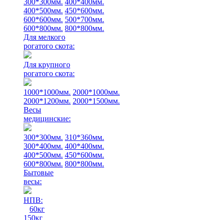
300*300мм.
400*400мм.
400*500мм.
450*600мм.
600*600мм.
500*700мм.
600*800мм.
800*800мм.
Для мелкого
рогатого скота:
Для крупного
рогатого скота:
1000*1000мм.
2000*1000мм.
2000*1200мм.
2000*1500мм.
Весы
медицинские:
300*300мм.
310*360мм.
300*400мм.
400*400мм.
400*500мм.
450*600мм.
600*800мм.
800*800мм.
Бытовые
весы:
НПВ:
60кг
150кг