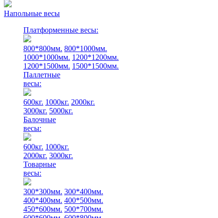
Напольные весы
Платформенные весы:
800*800мм.
800*1000мм.
1000*1000мм.
1200*1200мм.
1200*1500мм.
1500*1500мм.
Паллетные
весы:
600кг.
1000кг.
2000кг.
3000кг.
5000кг.
Балочные
весы:
600кг.
1000кг.
2000кг.
3000кг.
Товарные
весы:
300*300мм.
300*400мм.
400*400мм.
400*500мм.
450*600мм.
500*700мм.
600*600мм.
600*800мм.