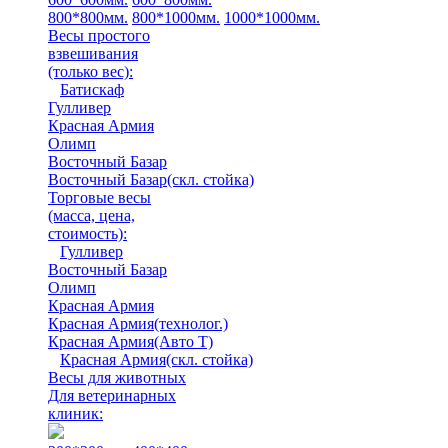
800*800мм.
800*1000мм.
1000*1000мм.
Весы простого
взвешивания
(только вес)
:
Батискаф
Гулливер
Красная Армия
Олимп
Восточный Базар
Восточный Базар(скл. стойка)
Торговые весы
(масса, цена,
стоимость)
:
Гулливер
Восточный Базар
Олимп
Красная Армия
Красная Армия(технолог.)
Красная Армия(Авто Т)
Красная Армия(скл. стойка)
Весы для животных
Для ветеринарных
клиник: