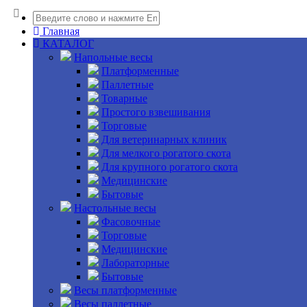
Главная
КАТАЛОГ
Напольные весы
Платформенные
Паллетные
Товарные
Простого взвешивания
Торговые
Для ветеринарных клиник
Для мелкого рогатого скота
Для крупного рогатого скота
Медицинские
Бытовые
Настольные весы
Фасовочные
Торговые
Медицинские
Лабораторные
Бытовые
Весы платформенные
Весы паллетные