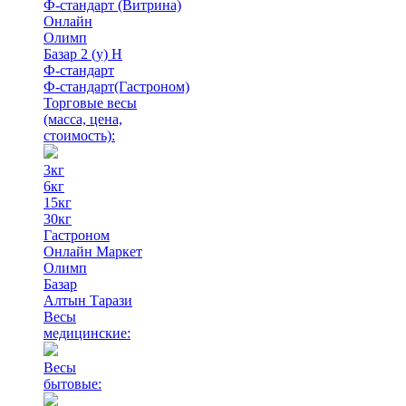
Ф-стандарт (Витрина)
Онлайн
Олимп
Базар 2 (у) Н
Ф-стандарт
Ф-стандарт(Гастроном)
Торговые весы
(масса, цена,
стоимость)
:
3кг
6кг
15кг
30кг
Гастроном
Онлайн Маркет
Олимп
Базар
Алтын Тарази
Весы
медицинские:
Весы
бытовые: