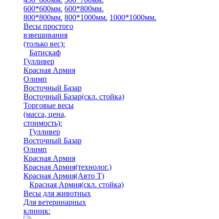
600*600мм.
600*800мм.
800*800мм.
800*1000мм.
1000*1000мм.
Весы простого
взвешивания
(только вес)
:
Батискаф
Гулливер
Красная Армия
Олимп
Восточный Базар
Восточный Базар(скл. стойка)
Торговые весы
(масса, цена,
стоимость)
:
Гулливер
Восточный Базар
Олимп
Красная Армия
Красная Армия(технолог.)
Красная Армия(Авто Т)
Красная Армия(скл. стойка)
Весы для животных
Для ветеринарных
клиник: