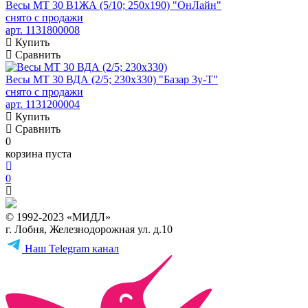
Весы МТ 30 В1ЖА (5/10; 250х190) "ОнЛайн"
снято с продажи
арт. 1131800008
Купить
Сравнить
Весы МТ 30 ВДА (2/5; 230х330) "Базар 3у-Т"
снято с продажи
арт. 1131200004
Купить
Сравнить
0
корзина пуста
0
© 1992-2023 «МИДЛ»
г. Лобня, Железнодорожная ул. д.10
Наш Telegram канал