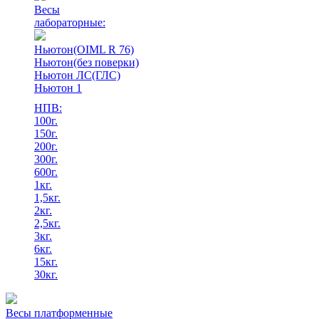
Весы
лабораторные:
Ньютон(OIML R 76)
Ньютон(без поверки)
Ньютон ЛС(ГЛС)
Ньютон 1
НПВ:
100г.
150г.
200г.
300г.
600г.
1кг.
1,5кг.
2кг.
2,5кг.
3кг.
6кг.
15кг.
30кг.
Весы платформенные