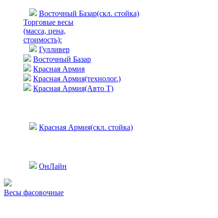
Восточный Базар(скл. стойка)
Торговые весы
(масса, цена,
стоимость)
:
Гулливер
Восточный Базар
Красная Армия
Красная Армия(технолог.)
Красная Армия(Авто Т)
Красная Армия(скл. стойка)
ОнЛайн
Весы фасовочные