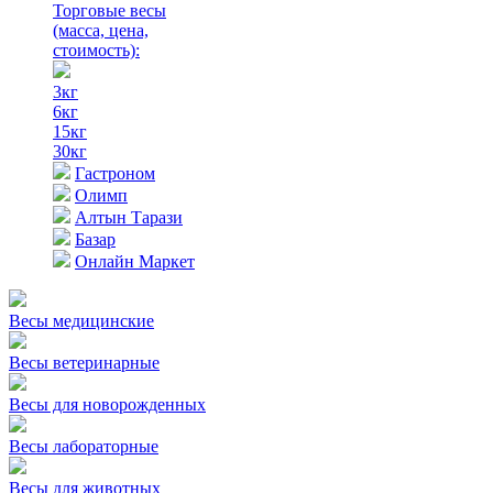
Торговые весы
(масса, цена,
стоимость)
:
3кг
6кг
15кг
30кг
Гастроном
Олимп
Алтын Тарази
Базар
Онлайн Маркет
Весы медицинские
Весы ветеринарные
Весы для новорожденных
Весы лабораторные
Весы для животных