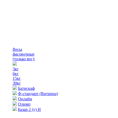
Весы
фасовочные
(только вес)
:
3кг
6кг
15кг
30кг
Батискаф
Ф-стандарт (Витрина)
Онлайн
Олимп
Базар 2 (у) Н