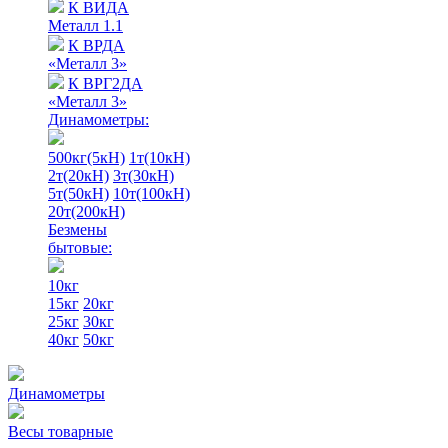
К ВИДА
Металл 1.1
К ВРДА
«Металл 3»
К ВРГ2ДА
«Металл 3»
Динамометры:
500кг(5кН)
1т(10кН)
2т(20кН)
3т(30кН)
5т(50кН)
10т(100кН)
20т(200кН)
Безмены
бытовые:
10кг
15кг
20кг
25кг
30кг
40кг
50кг
Динамометры
Весы товарные