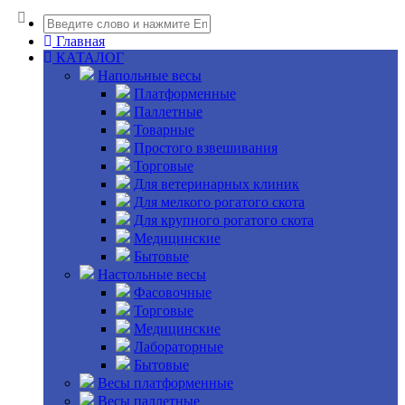
Главная
КАТАЛОГ
Напольные весы
Платформенные
Паллетные
Товарные
Простого взвешивания
Торговые
Для ветеринарных клиник
Для мелкого рогатого скота
Для крупного рогатого скота
Медицинские
Бытовые
Настольные весы
Фасовочные
Торговые
Медицинские
Лабораторные
Бытовые
Весы платформенные
Весы паллетные