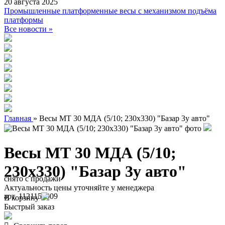
20 августа 2025
Промышленные платформенные весы с механизмом подъёма
платформы
Все новости »
Главная
»
Весы МТ 30 МДА (5/10; 230х330) "Базар 3у авто"
Весы МТ 30 МДА (5/10;
230х330) "Базар 3у авто"
снято с продажи
Актуальность цены уточняйте у менеджера
арт. 1121150009
В корзину
Быстрый заказ