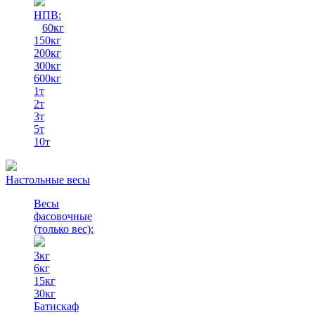
НПВ:
60кг
150кг
200кг
300кг
600кг
1т
2т
3т
5т
10т
Настольные весы
Весы
фасовочные
(только вес)
:
3кг
6кг
15кг
30кг
Батискаф