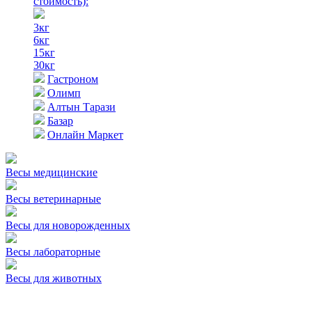
стоимость)
:
3кг
6кг
15кг
30кг
Гастроном
Олимп
Алтын Тарази
Базар
Онлайн Маркет
Весы медицинские
Весы ветеринарные
Весы для новорожденных
Весы лабораторные
Весы для животных