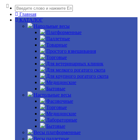
Главная
КАТАЛОГ
Напольные весы
Платформенные
Паллетные
Товарные
Простого взвешивания
Торговые
Для ветеринарных клиник
Для мелкого рогатого скота
Для крупного рогатого скота
Медицинские
Бытовые
Настольные весы
Фасовочные
Торговые
Медицинские
Лабораторные
Бытовые
Весы платформенные
Весы паллетные