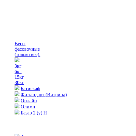
Весы
фасовочные
(только вес)
:
3кг
6кг
15кг
30кг
Батискаф
Ф-стандарт (Витрина)
Онлайн
Олимп
Базар 2 (у) Н