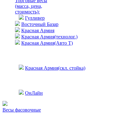
Торговые весы
(масса, цена,
стоимость)
:
Гулливер
Восточный Базар
Красная Армия
Красная Армия(технолог.)
Красная Армия(Авто Т)
Красная Армия(скл. стойка)
ОнЛайн
Весы фасовочные