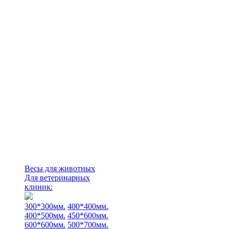
Весы для животных
Для ветеринарных
клиник:
300*300мм.
400*400мм.
400*500мм.
450*600мм.
600*600мм.
500*700мм.