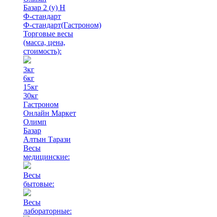
Базар 2 (у) Н
Ф-стандарт
Ф-стандарт(Гастроном)
Торговые весы
(масса, цена,
стоимость)
:
3кг
6кг
15кг
30кг
Гастроном
Онлайн Маркет
Олимп
Базар
Алтын Тарази
Весы
медицинские:
Весы
бытовые:
Весы
лабораторные: