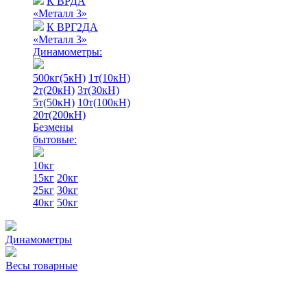
К ВРДА
«Металл 3»
К ВРГ2ДА
«Металл 3»
Динамометры:
500кг(5кН)
1т(10кН)
2т(20кН)
3т(30кН)
5т(50кН)
10т(100кН)
20т(200кН)
Безмены
бытовые:
10кг
15кг
20кг
25кг
30кг
40кг
50кг
Динамометры
Весы товарные