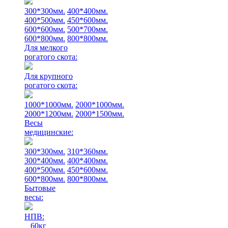
300*300мм.
400*400мм.
400*500мм.
450*600мм.
600*600мм.
500*700мм.
600*800мм.
800*800мм.
Для мелкого
рогатого скота:
Для крупного
рогатого скота:
1000*1000мм.
2000*1000мм.
2000*1200мм.
2000*1500мм.
Весы
медицинские:
300*300мм.
310*360мм.
300*400мм.
400*400мм.
400*500мм.
450*600мм.
600*800мм.
800*800мм.
Бытовые
весы:
НПВ:
60кг