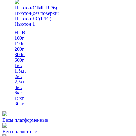
Ньютон(OIML R 76)
Ньютон(без поверки)
Ньютон ЛС(ГЛС)
Ньютон 1
НПВ:
100г.
150г.
200г.
300г.
600г.
1кг.
1,5кг.
2кг.
2,5кг.
3кг.
6кг.
15кг.
30кг.
Весы платформенные
Весы паллетные