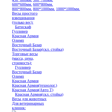
600*600мм.
600*800мм.
800*800мм.
800*1000мм.
1000*1000мм.
Весы простого
взвешивания
(только вес)
:
Батискаф
Гулливер
Красная Армия
Олимп
Восточный Базар
Восточный Базар(скл. стойка)
Торговые весы
(масса, цена,
стоимость)
:
Гулливер
Восточный Базар
Олимп
Красная Армия
Красная Армия(технолог.)
Красная Армия(Авто Т)
Красная Армия(скл. стойка)
Весы для животных
Для ветеринарных
клиник: