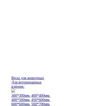
Весы для животных
Для ветеринарных
клиник:
300*300мм.
400*400мм.
400*500мм.
450*600мм.
600*600мм.
500*700мм.