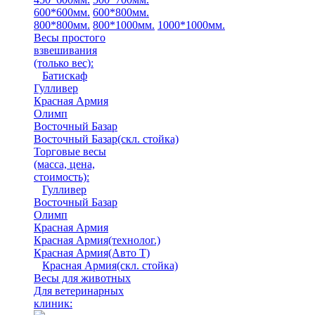
600*600мм.
600*800мм.
800*800мм.
800*1000мм.
1000*1000мм.
Весы простого
взвешивания
(только вес)
:
Батискаф
Гулливер
Красная Армия
Олимп
Восточный Базар
Восточный Базар(скл. стойка)
Торговые весы
(масса, цена,
стоимость)
:
Гулливер
Восточный Базар
Олимп
Красная Армия
Красная Армия(технолог.)
Красная Армия(Авто Т)
Красная Армия(скл. стойка)
Весы для животных
Для ветеринарных
клиник: