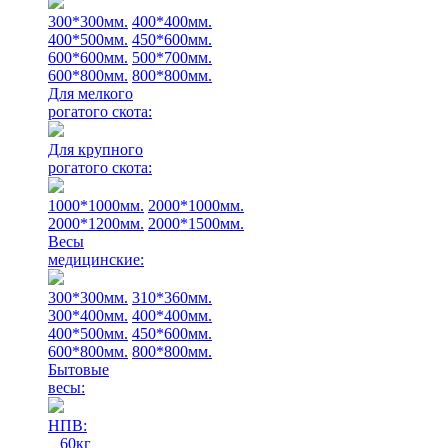
300*300мм.
400*400мм.
400*500мм.
450*600мм.
600*600мм.
500*700мм.
600*800мм.
800*800мм.
Для мелкого
рогатого скота:
Для крупного
рогатого скота:
1000*1000мм.
2000*1000мм.
2000*1200мм.
2000*1500мм.
Весы
медицинские:
300*300мм.
310*360мм.
300*400мм.
400*400мм.
400*500мм.
450*600мм.
600*800мм.
800*800мм.
Бытовые
весы:
НПВ:
60кг