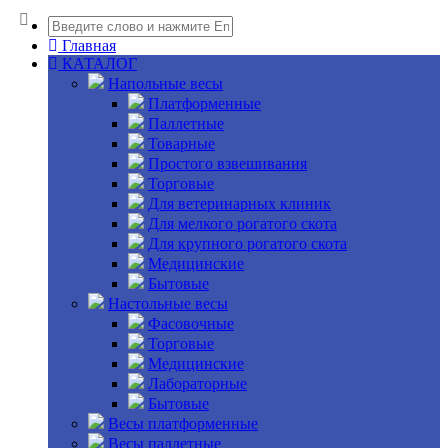
Главная
КАТАЛОГ
Напольные весы
Платформенные
Паллетные
Товарные
Простого взвешивания
Торговые
Для ветеринарных клиник
Для мелкого рогатого скота
Для крупного рогатого скота
Медицинские
Бытовые
Настольные весы
Фасовочные
Торговые
Медицинские
Лабораторные
Бытовые
Весы платформенные
Весы паллетные