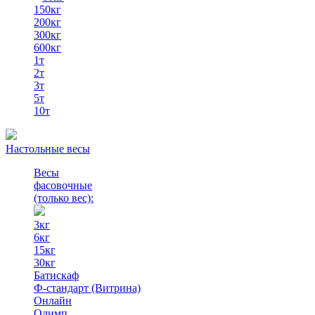
150кг
200кг
300кг
600кг
1т
2т
3т
5т
10т
Настольные весы
Весы
фасовочные
(только вес)
:
3кг
6кг
15кг
30кг
Батискаф
Ф-стандарт (Витрина)
Онлайн
Олимп