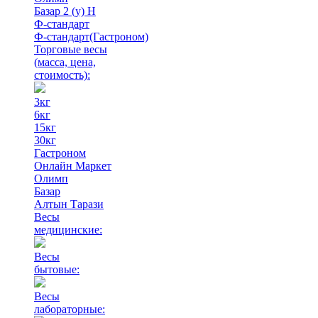
Базар 2 (у) Н
Ф-стандарт
Ф-стандарт(Гастроном)
Торговые весы
(масса, цена,
стоимость)
:
3кг
6кг
15кг
30кг
Гастроном
Онлайн Маркет
Олимп
Базар
Алтын Тарази
Весы
медицинские:
Весы
бытовые:
Весы
лабораторные: