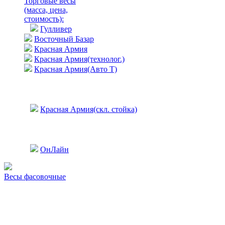
Торговые весы
(масса, цена,
стоимость)
:
Гулливер
Восточный Базар
Красная Армия
Красная Армия(технолог.)
Красная Армия(Авто Т)
Красная Армия(скл. стойка)
ОнЛайн
Весы фасовочные