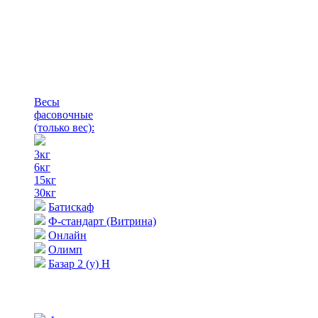
Весы
фасовочные
(только вес)
:
3кг
6кг
15кг
30кг
Батискаф
Ф-стандарт (Витрина)
Онлайн
Олимп
Базар 2 (у) Н