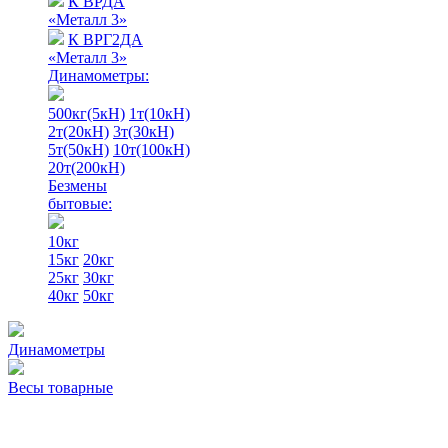
К ВРДА
«Металл 3»
К ВРГ2ДА
«Металл 3»
Динамометры:
500кг(5кН)
1т(10кН)
2т(20кН)
3т(30кН)
5т(50кН)
10т(100кН)
20т(200кН)
Безмены
бытовые:
10кг
15кг
20кг
25кг
30кг
40кг
50кг
Динамометры
Весы товарные