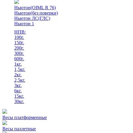
Ньютон(OIML R 76)
Ньютон(без поверки)
Ньютон ЛС(ГЛС)
Ньютон 1
НПВ:
100г.
150г.
200г.
300г.
600г.
1кг.
1,5кг.
2кг.
2,5кг.
3кг.
6кг.
15кг.
30кг.
Весы платформенные
Весы паллетные