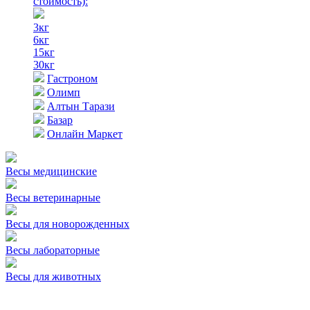
стоимость)
:
3кг
6кг
15кг
30кг
Гастроном
Олимп
Алтын Тарази
Базар
Онлайн Маркет
Весы медицинские
Весы ветеринарные
Весы для новорожденных
Весы лабораторные
Весы для животных