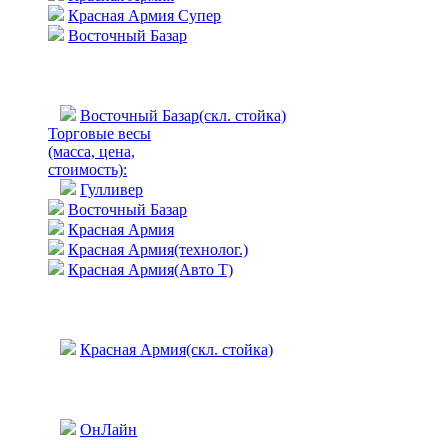
Красная Армия Супер
Восточный Базар
Восточный Базар(скл. стойка)
Торговые весы
(масса, цена,
стоимость)
:
Гулливер
Восточный Базар
Красная Армия
Красная Армия(технолог.)
Красная Армия(Авто Т)
Красная Армия(скл. стойка)
ОнЛайн