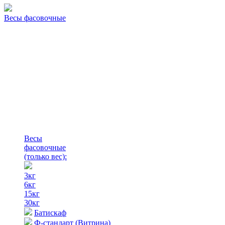
Весы фасовочные
Весы
фасовочные
(только вес)
:
3кг
6кг
15кг
30кг
Батискаф
Ф-стандарт (Витрина)