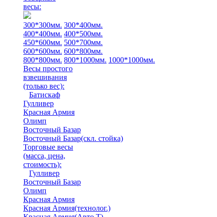
весы:
300*300мм.
300*400мм.
400*400мм.
400*500мм.
450*600мм.
500*700мм.
600*600мм.
600*800мм.
800*800мм.
800*1000мм.
1000*1000мм.
Весы простого
взвешивания
(только вес)
:
Батискаф
Гулливер
Красная Армия
Олимп
Восточный Базар
Восточный Базар(скл. стойка)
Торговые весы
(масса, цена,
стоимость)
:
Гулливер
Восточный Базар
Олимп
Красная Армия
Красная Армия(технолог.)
Красная Армия(Авто Т)