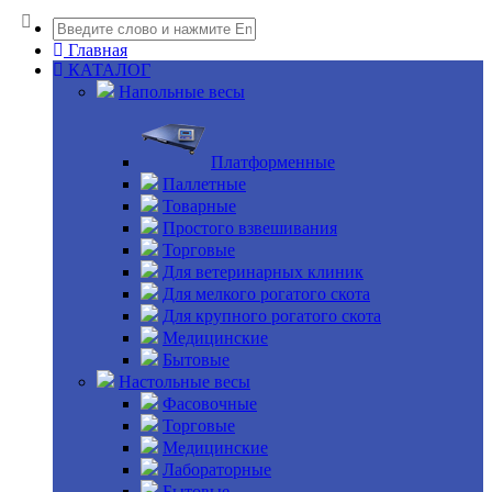
Главная
КАТАЛОГ
Напольные весы
Платформенные
Паллетные
Товарные
Простого взвешивания
Торговые
Для ветеринарных клиник
Для мелкого рогатого скота
Для крупного рогатого скота
Медицинские
Бытовые
Настольные весы
Фасовочные
Торговые
Медицинские
Лабораторные
Бытовые