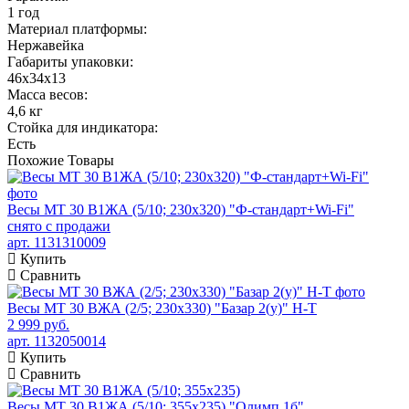
1 год
Материал платформы:
Нержавейка
Габариты упаковки:
46х34х13
Масса весов:
4,6 кг
Стойка для индикатора:
Есть
Похожие
Товары
Весы МТ 30 В1ЖА (5/10; 230х320) "Ф-стандарт+Wi-Fi"
снято с продажи
арт. 1131310009
Купить
Сравнить
Весы МТ 30 ВЖА (2/5; 230х330) "Базар 2(у)" Н-Т
2 999 руб.
арт. 1132050014
Купить
Сравнить
Весы МТ 30 В1ЖА (5/10; 355х235) "Олимп 1б"