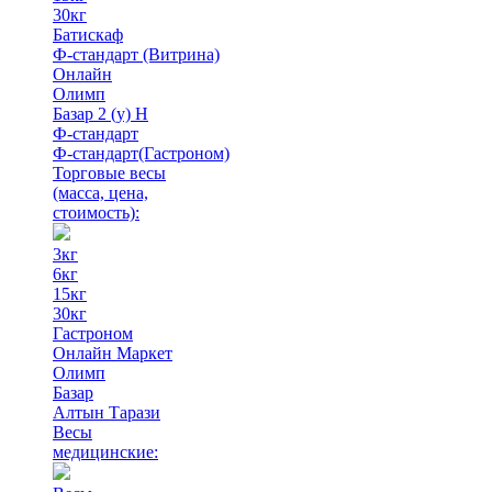
30кг
Батискаф
Ф-стандарт (Витрина)
Онлайн
Олимп
Базар 2 (у) Н
Ф-стандарт
Ф-стандарт(Гастроном)
Торговые весы
(масса, цена,
стоимость)
:
3кг
6кг
15кг
30кг
Гастроном
Онлайн Маркет
Олимп
Базар
Алтын Тарази
Весы
медицинские: