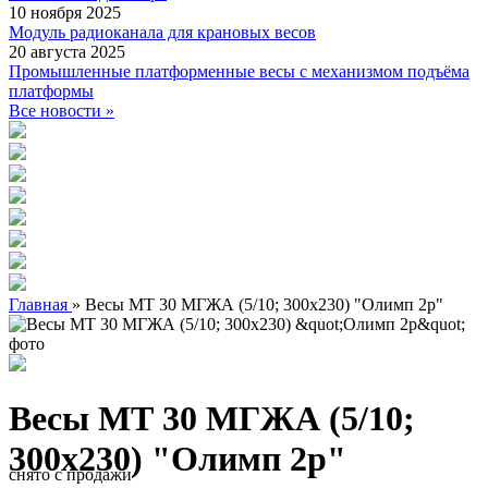
10 ноября 2025
Модуль радиоканала для крановых весов
20 августа 2025
Промышленные платформенные весы с механизмом подъёма
платформы
Все новости »
Главная
»
Весы МТ 30 МГЖА (5/10; 300х230) "Олимп 2р"
Весы МТ 30 МГЖА (5/10;
300х230) "Олимп 2р"
снято с продажи