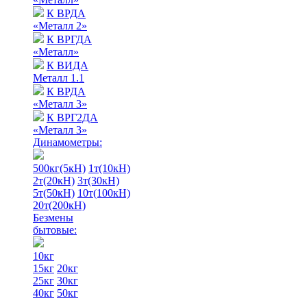
К ВРДА
«Металл 2»
К ВРГДА
«Металл»
К ВИДА
Металл 1.1
К ВРДА
«Металл 3»
К ВРГ2ДА
«Металл 3»
Динамометры:
500кг(5кН)
1т(10кН)
2т(20кН)
3т(30кН)
5т(50кН)
10т(100кН)
20т(200кН)
Безмены
бытовые:
10кг
15кг
20кг
25кг
30кг
40кг
50кг