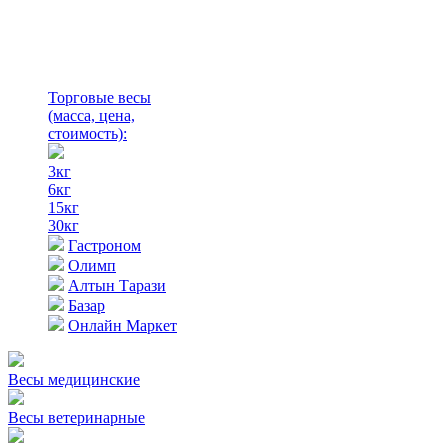
Торговые весы
(масса, цена,
стоимость)
:
3кг
6кг
15кг
30кг
Гастроном
Олимп
Алтын Тарази
Базар
Онлайн Маркет
Весы медицинские
Весы ветеринарные