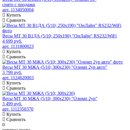
снято с продажи
арт. 1134050004
Купить
Сравнить
Весы МТ 30 В1ДА (5/10; 250х190) "ОнЛайн" RS232/WiFi
4 699 руб.
арт. 1131800023
Купить
Сравнить
Весы МТ 30 МЖА (5/10; 300х230) "Олимп 2ур авто"
3 799 руб.
арт. 1124620003
Купить
Сравнить
Весы МТ 30 МЖА (5/10; 300х230) "Олимп 2ур"
3 499 руб.
арт. 1112350370
Купить
Сравнить
0
корзина пуста