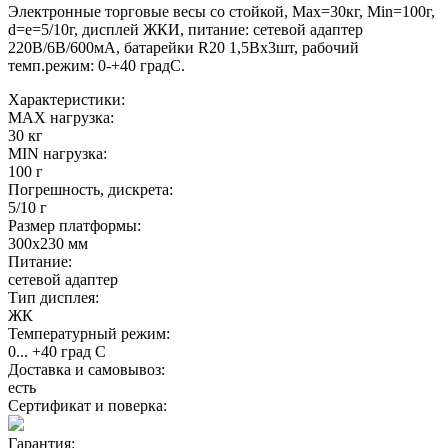
Электронные торговые весы со стойкой, Max=30кг, Min=100г,
d=e=5/10г, дисплей ЖКИ, питание: сетевой адаптер
220В/6В/600мА, батарейки R20 1,5Вх3шт, рабочий
темп.режим: 0-+40 градС.
Характеристики:
MAX нагрузка:
30 кг
MIN нагрузка:
100 г
Погрешность, дискрета:
5/10 г
Размер платформы:
300х230 мм
Питание:
сетевой адаптер
Тип дисплея:
ЖК
Температурный режим:
0... +40 град С
Доставка и самовывоз:
есть
Сертификат и поверка:
Гарантия: