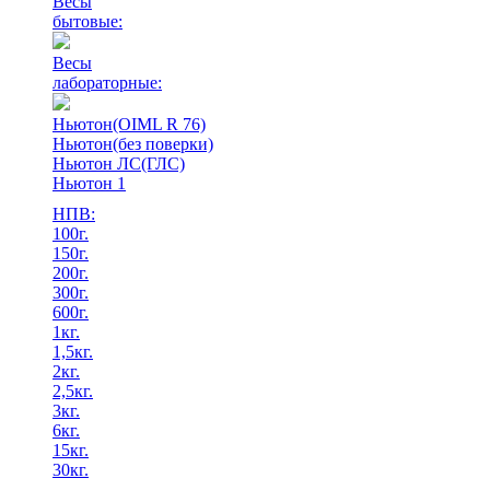
Весы
бытовые:
Весы
лабораторные:
Ньютон(OIML R 76)
Ньютон(без поверки)
Ньютон ЛС(ГЛС)
Ньютон 1
НПВ:
100г.
150г.
200г.
300г.
600г.
1кг.
1,5кг.
2кг.
2,5кг.
3кг.
6кг.
15кг.
30кг.