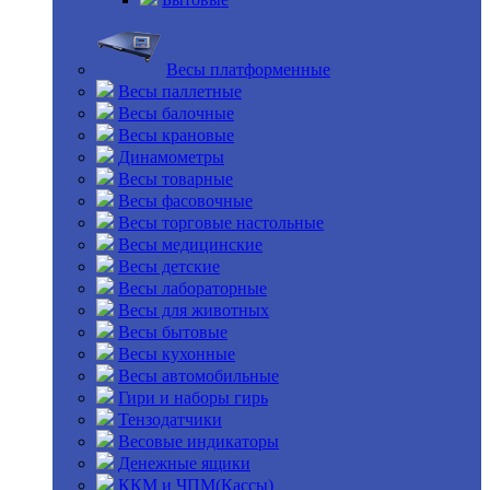
Весы платформенные
Весы паллетные
Весы балочные
Весы крановые
Динамометры
Весы товарные
Весы фасовочные
Весы торговые настольные
Весы медицинские
Весы детские
Весы лабораторные
Весы для животных
Весы бытовые
Весы кухонные
Весы автомобильные
Гири и наборы гирь
Тензодатчики
Весовые индикаторы
Денежные ящики
ККМ и ЧПМ(Кассы)