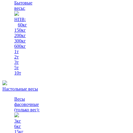
Бытовые
весы:
НПВ:
60кг
150кг
200кг
300кг
600кг
1т
2т
3т
5т
10т
Настольные весы
Весы
фасовочные
(только вес)
:
3кг
6кг
15кг