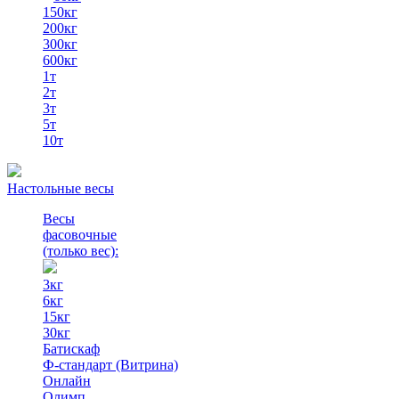
150кг
200кг
300кг
600кг
1т
2т
3т
5т
10т
Настольные весы
Весы
фасовочные
(только вес)
:
3кг
6кг
15кг
30кг
Батискаф
Ф-стандарт (Витрина)
Онлайн
Олимп