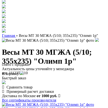
Главная
»
Весы МТ 30 МГЖА (5/10; 355х235) "Олимп 1р"
Весы МТ 30 МГЖА (5/10;
355х235) "Олимп 1р"
снято с продажи
Актуальность цены уточняйте у менеджера
арт. 1112350310
В корзину
Быстрый заказ
Сравнить товар
Примерный расчет доставки
Доставка по Москве
от 1000 руб.
Все сертификаты производителя