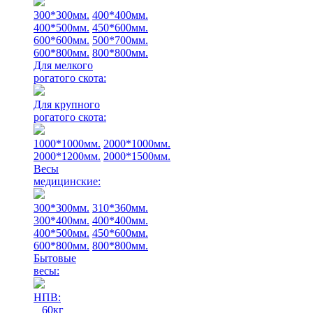
300*300мм.
400*400мм.
400*500мм.
450*600мм.
600*600мм.
500*700мм.
600*800мм.
800*800мм.
Для мелкого
рогатого скота:
Для крупного
рогатого скота:
1000*1000мм.
2000*1000мм.
2000*1200мм.
2000*1500мм.
Весы
медицинские:
300*300мм.
310*360мм.
300*400мм.
400*400мм.
400*500мм.
450*600мм.
600*800мм.
800*800мм.
Бытовые
весы:
НПВ:
60кг