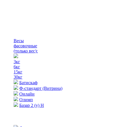
Весы
фасовочные
(только вес)
:
3кг
6кг
15кг
30кг
Батискаф
Ф-стандарт (Витрина)
Онлайн
Олимп
Базар 2 (у) Н