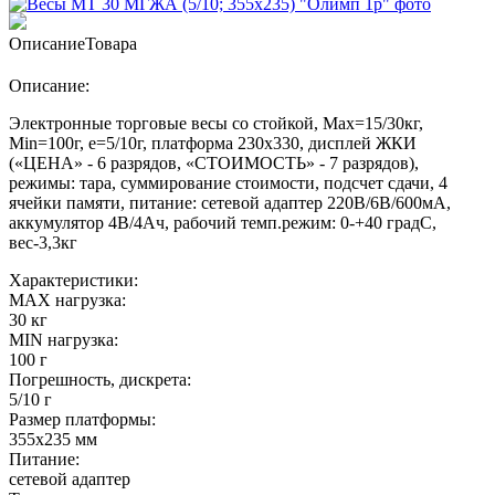
Описание
Товара
Описание:
Электронные торговые весы со стойкой, Max=15/30кг,
Min=100г, e=5/10г, платформа 230х330, дисплей ЖКИ
(«ЦЕНА» - 6 разрядов, «СТОИМОСТЬ» - 7 разрядов),
режимы: тара, суммирование стоимости, подсчет сдачи, 4
ячейки памяти, питание: сетевой адаптер 220В/6В/600мА,
аккумулятор 4В/4Ач, рабочий темп.режим: 0-+40 градС,
вес-3,3кг
Характеристики:
MAX нагрузка:
30 кг
MIN нагрузка:
100 г
Погрешность, дискрета:
5/10 г
Размер платформы:
355х235 мм
Питание:
сетевой адаптер