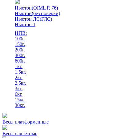
Ньютон(OIML R 76)
Ньютон(без поверки)
Ньютон ЛС(ГЛС)
Ньютон 1
НПВ:
100г.
150г.
200г.
300г.
600г.
1кг.
1,5кг.
2кг.
2,5кг.
3кг.
6кг.
15кг.
30кг.
Весы платформенные
Весы паллетные