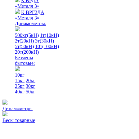
К ВРДА
«Металл 3»
К ВРГ2ДА
«Металл 3»
Динамометры:
500кг(5кН)
1т(10кН)
2т(20кН)
3т(30кН)
5т(50кН)
10т(100кН)
20т(200кН)
Безмены
бытовые:
10кг
15кг
20кг
25кг
30кг
40кг
50кг
Динамометры
Весы товарные