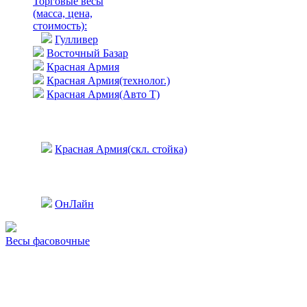
Торговые весы
(масса, цена,
стоимость)
:
Гулливер
Восточный Базар
Красная Армия
Красная Армия(технолог.)
Красная Армия(Авто Т)
Красная Армия(скл. стойка)
ОнЛайн
Весы фасовочные