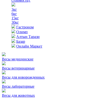
стоимость)
:
3кг
6кг
15кг
30кг
Гастроном
Олимп
Алтын Тарази
Базар
Онлайн Маркет
Весы медицинские
Весы ветеринарные
Весы для новорожденных
Весы лабораторные
Весы для животных