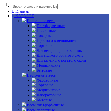
Главная
КАТАЛОГ
Напольные весы
Платформенные
Паллетные
Товарные
Простого взвешивания
Торговые
Для ветеринарных клиник
Для мелкого рогатого скота
Для крупного рогатого скота
Медицинские
Бытовые
Настольные весы
Фасовочные
Торговые
Медицинские
Лабораторные
Бытовые
Весы платформенные
Весы паллетные