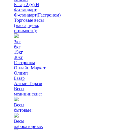
Базар 2 (у) Н
Ф-стандарт
Ф-стандарт(Гастроном)
Торговые весы
(масса, цена,
стоимость)
:
3кг
6кг
15кг
30кг
Гастроном
Онлайн Маркет
Олимп
Базар
Алтын Тарази
Весы
медицинские:
Весы
бытовые:
Весы
лабораторные: