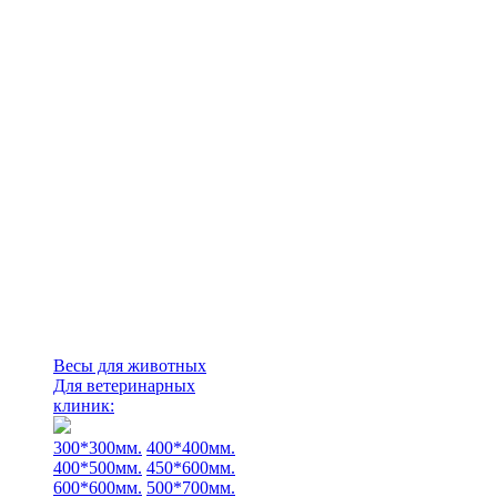
Весы для животных
Для ветеринарных
клиник:
300*300мм.
400*400мм.
400*500мм.
450*600мм.
600*600мм.
500*700мм.