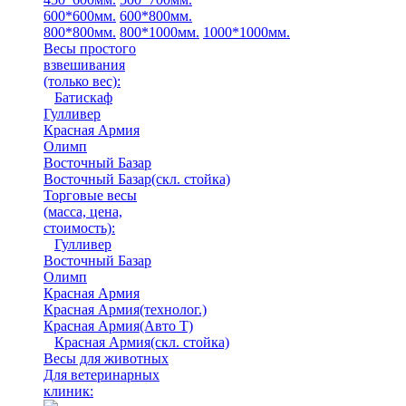
600*600мм.
600*800мм.
800*800мм.
800*1000мм.
1000*1000мм.
Весы простого
взвешивания
(только вес)
:
Батискаф
Гулливер
Красная Армия
Олимп
Восточный Базар
Восточный Базар(скл. стойка)
Торговые весы
(масса, цена,
стоимость)
:
Гулливер
Восточный Базар
Олимп
Красная Армия
Красная Армия(технолог.)
Красная Армия(Авто Т)
Красная Армия(скл. стойка)
Весы для животных
Для ветеринарных
клиник: