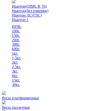
Ньютон(OIML R 76)
Ньютон(без поверки)
Ньютон ЛС(ГЛС)
Ньютон 1
НПВ:
100г.
150г.
200г.
300г.
600г.
1кг.
1,5кг.
2кг.
2,5кг.
3кг.
6кг.
15кг.
30кг.
Весы платформенные
Весы паллетные