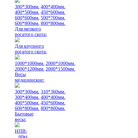
300*300мм.
400*400мм.
400*500мм.
450*600мм.
600*600мм.
500*700мм.
600*800мм.
800*800мм.
Для мелкого
рогатого скота:
Для крупного
рогатого скота:
1000*1000мм.
2000*1000мм.
2000*1200мм.
2000*1500мм.
Весы
медицинские:
300*300мм.
310*360мм.
300*400мм.
400*400мм.
400*500мм.
450*600мм.
600*800мм.
800*800мм.
Бытовые
весы:
НПВ:
60кг