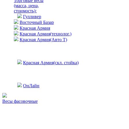
Торговые весы
(масса, цена,
стоимость)
:
Гулливер
Восточный Базар
Красная Армия
Красная Армия(технолог.)
Красная Армия(Авто Т)
Красная Армия(скл. стойка)
ОнЛайн
Весы фасовочные