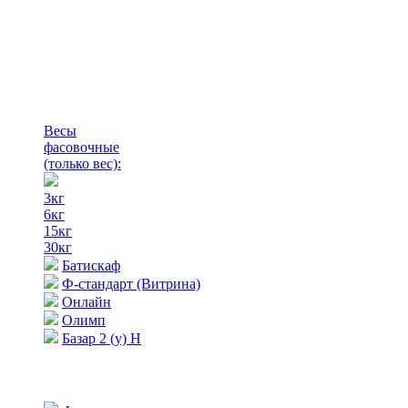
Весы
фасовочные
(только вес)
:
3кг
6кг
15кг
30кг
Батискаф
Ф-стандарт (Витрина)
Онлайн
Олимп
Базар 2 (у) Н