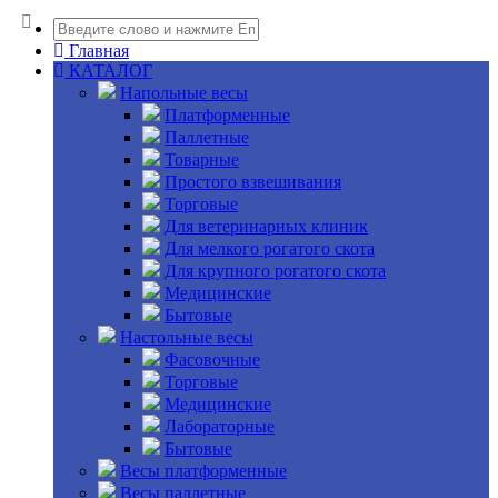
Главная
КАТАЛОГ
Напольные весы
Платформенные
Паллетные
Товарные
Простого взвешивания
Торговые
Для ветеринарных клиник
Для мелкого рогатого скота
Для крупного рогатого скота
Медицинские
Бытовые
Настольные весы
Фасовочные
Торговые
Медицинские
Лабораторные
Бытовые
Весы платформенные
Весы паллетные