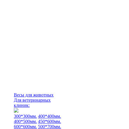
Весы для животных
Для ветеринарных
клиник:
300*300мм.
400*400мм.
400*500мм.
450*600мм.
600*600мм.
500*700мм.