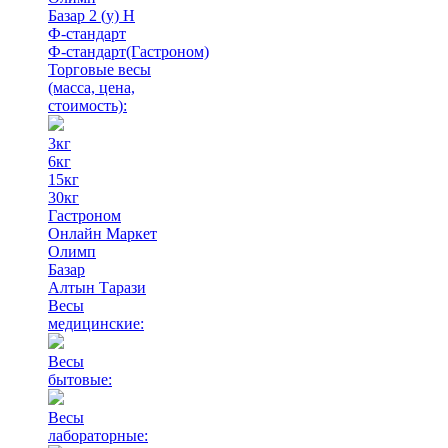
Базар 2 (у) Н
Ф-стандарт
Ф-стандарт(Гастроном)
Торговые весы
(масса, цена,
стоимость)
:
3кг
6кг
15кг
30кг
Гастроном
Онлайн Маркет
Олимп
Базар
Алтын Тарази
Весы
медицинские:
Весы
бытовые:
Весы
лабораторные: