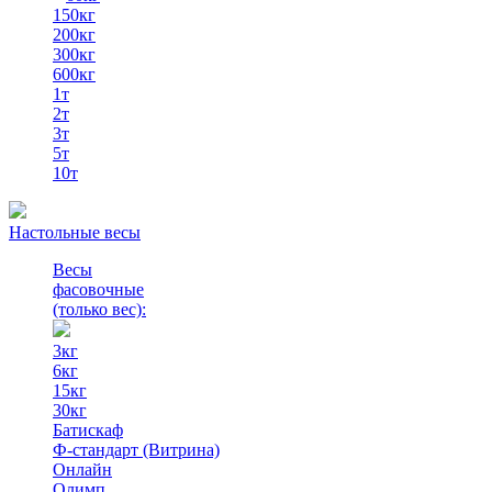
150кг
200кг
300кг
600кг
1т
2т
3т
5т
10т
Настольные весы
Весы
фасовочные
(только вес)
:
3кг
6кг
15кг
30кг
Батискаф
Ф-стандарт (Витрина)
Онлайн
Олимп