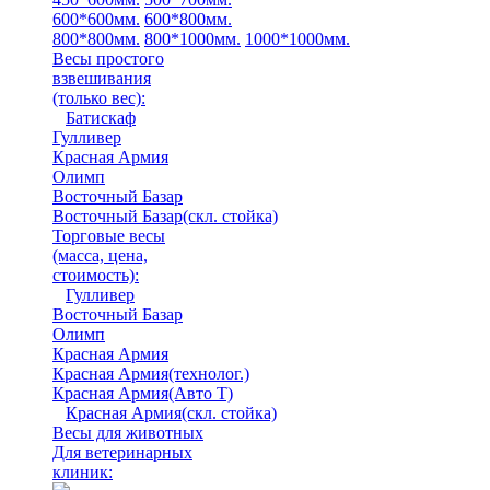
600*600мм.
600*800мм.
800*800мм.
800*1000мм.
1000*1000мм.
Весы простого
взвешивания
(только вес)
:
Батискаф
Гулливер
Красная Армия
Олимп
Восточный Базар
Восточный Базар(скл. стойка)
Торговые весы
(масса, цена,
стоимость)
:
Гулливер
Восточный Базар
Олимп
Красная Армия
Красная Армия(технолог.)
Красная Армия(Авто Т)
Красная Армия(скл. стойка)
Весы для животных
Для ветеринарных
клиник: