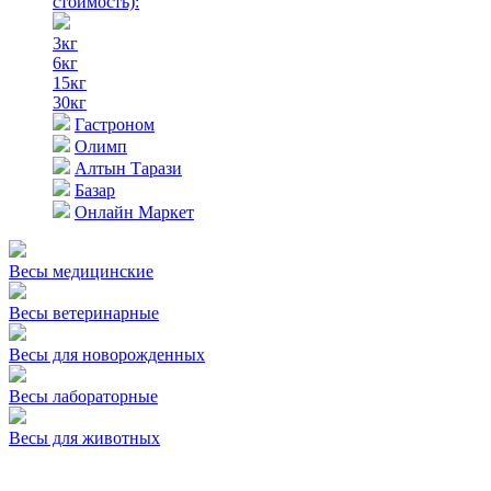
стоимость)
:
3кг
6кг
15кг
30кг
Гастроном
Олимп
Алтын Тарази
Базар
Онлайн Маркет
Весы медицинские
Весы ветеринарные
Весы для новорожденных
Весы лабораторные
Весы для животных