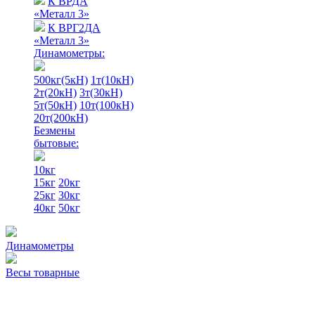
К ВРДА
«Металл 3»
К ВРГ2ДА
«Металл 3»
Динамометры:
500кг(5кН)
1т(10кН)
2т(20кН)
3т(30кН)
5т(50кН)
10т(100кН)
20т(200кН)
Безмены
бытовые:
10кг
15кг
20кг
25кг
30кг
40кг
50кг
Динамометры
Весы товарные