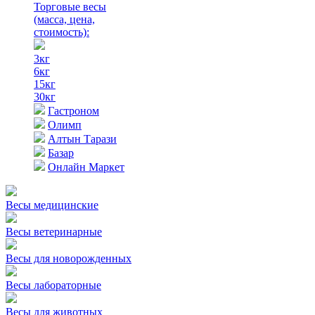
Торговые весы
(масса, цена,
стоимость)
:
3кг
6кг
15кг
30кг
Гастроном
Олимп
Алтын Тарази
Базар
Онлайн Маркет
Весы медицинские
Весы ветеринарные
Весы для новорожденных
Весы лабораторные
Весы для животных