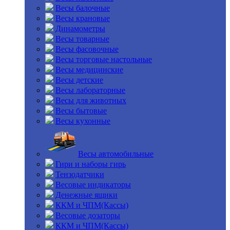
Весы балочные
Весы крановые
Динамометры
Весы товарные
Весы фасовочные
Весы торговые настольные
Весы медицинские
Весы детские
Весы лабораторные
Весы для животных
Весы бытовые
Весы кухонные
Весы автомобильные
Гири и наборы гирь
Тензодатчики
Весовые индикаторы
Денежные ящики
ККМ и ЧПМ(Кассы)
Весовые дозаторы
ККМ и ЧПМ(Кассы)