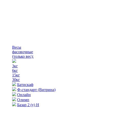
Весы
фасовочные
(только вес)
:
3кг
6кг
15кг
30кг
Батискаф
Ф-стандарт (Витрина)
Онлайн
Олимп
Базар 2 (у) Н