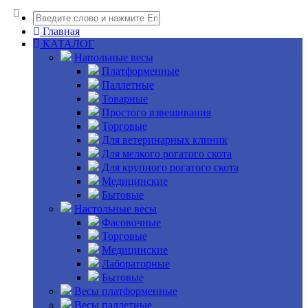
Главная
КАТАЛОГ
Напольные весы
Платформенные
Паллетные
Товарные
Простого взвешивания
Торговые
Для ветеринарных клиник
Для мелкого рогатого скота
Для крупного рогатого скота
Медицинские
Бытовые
Настольные весы
Фасовочные
Торговые
Медицинские
Лабораторные
Бытовые
Весы платформенные
Весы паллетные