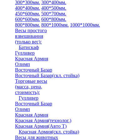
300*300мм.
300*400мм.
400*400мм.
400*500мм.
450*600мм.
500*700мм.
600*600мм.
600*800мм.
800*800мм.
800*1000мм.
1000*1000мм.
Весы простого
взвешивания
(только вес)
:
Батискаф
Гулливер
Красная Армия
Олимп
Восточный Базар
Восточный Базар(скл. стойка)
Торговые весы
(масса, цена,
стоимость)
:
Гулливер
Восточный Базар
Олимп
Красная Армия
Красная Армия(технолог.)
Красная Армия(Авто Т)
Красная Армия(скл. стойка)
Весы для животных