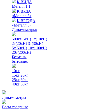
К ВИДА
Металл 1.1
К ВРДА
«Металл 3»
К ВРГ2ДА
«Металл 3»
Динамометры:
500кг(5кН)
1т(10кН)
2т(20кН)
3т(30кН)
5т(50кН)
10т(100кН)
20т(200кН)
Безмены
бытовые:
10кг
15кг
20кг
25кг
30кг
40кг
50кг
Динамометры
Весы товарные