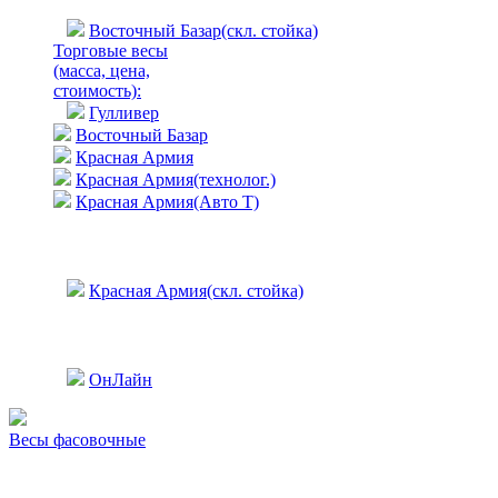
Восточный Базар(скл. стойка)
Торговые весы
(масса, цена,
стоимость)
:
Гулливер
Восточный Базар
Красная Армия
Красная Армия(технолог.)
Красная Армия(Авто Т)
Красная Армия(скл. стойка)
ОнЛайн
Весы фасовочные