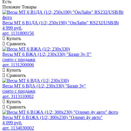
Есть
Похожие
Товары
Весы МТ 6 В1ДА (1/2; 250х190) "ОнЛайн" RS232/USB/Bt
4 999 руб.
арт. 1131800156
Купить
Сравнить
Весы МТ 6 ВЖА (1/2; 230х330) "Базар 3у-Т"
снято с продажи
арт. 1131200006
Купить
Сравнить
Весы МТ 6 ВДА (1/2; 230х330) "Базар 3у"
снято с продажи
арт. 3113110002
Купить
Сравнить
Весы МТ 6 В1ЖА (1/2; 300х230) "Олимп 4у авто"
4 099 руб.
арт. 1134030002