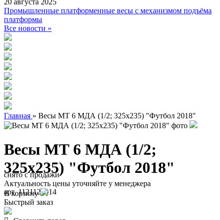
20 августа 2025
Промышленные платформенные весы с механизмом подъёма
платформы
Все новости »
Главная
»
Весы МТ 6 МДА (1/2; 325x235) "Футбол 2018"
Весы МТ 6 МДА (1/2;
325x235) "Футбол 2018"
снято с продажи
Актуальность цены уточняйте у менеджера
арт. 1121120014
В корзину
Быстрый заказ