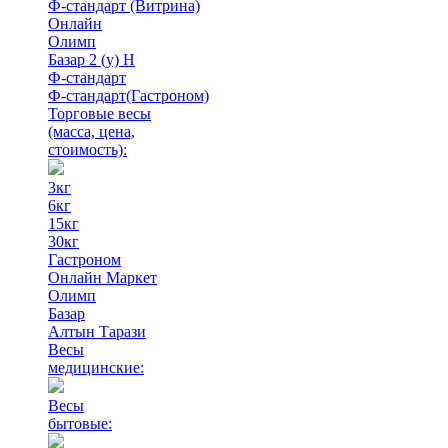
Ф-стандарт (Витрина)
Онлайн
Олимп
Базар 2 (у) Н
Ф-стандарт
Ф-стандарт(Гастроном)
Торговые весы
(масса, цена,
стоимость)
:
3кг
6кг
15кг
30кг
Гастроном
Онлайн Маркет
Олимп
Базар
Алтын Тарази
Весы
медицинские:
Весы
бытовые: