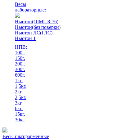
Весы
лабораторные:
Ньютон(OIML R 76)
Ньютон(без поверки)
Ньютон ЛС(ГЛС)
Ньютон 1
НПВ:
100г.
150г.
200г.
300г.
600г.
1кг.
1,5кг.
2кг.
2,5кг.
3кг.
6кг.
15кг.
30кг.
Весы платформенные