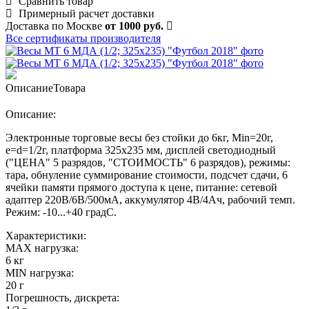
Сравнить товар
Примерный расчет доставки
Доставка по Москве
от 1000 руб.
Все сертификаты производителя
Описание
Товара
Описание:
Электронные торговые весы без стойки до 6кг, Min=20г,
e=d=1/2г, платформа 325x235 мм, дисплей светодиодный
("ЦЕНА" 5 разрядов, "СТОИМОСТЬ" 6 разрядов), режимы:
тара, обнуление суммирование стоимости, подсчет сдачи, 6
ячейки памяти прямого доступа к цене, питание: сетевой
адаптер 220В/6В/500мА, аккумулятор 4В/4Ач, рабочий темп.
Режим: -10...+40 градС.
Характеристики:
MAX нагрузка:
6 кг
MIN нагрузка:
20 г
Погрешность, дискрета: