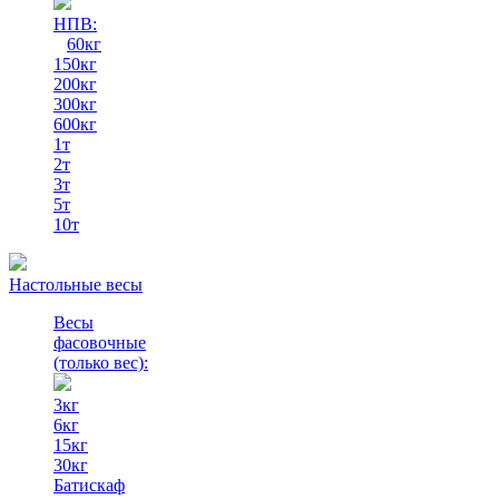
НПВ:
60кг
150кг
200кг
300кг
600кг
1т
2т
3т
5т
10т
Настольные весы
Весы
фасовочные
(только вес)
:
3кг
6кг
15кг
30кг
Батискаф