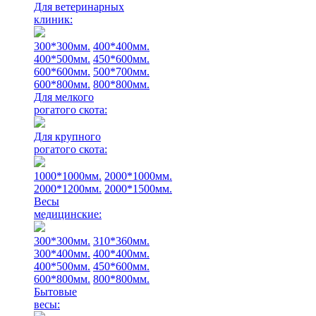
Для ветеринарных
клиник:
300*300мм.
400*400мм.
400*500мм.
450*600мм.
600*600мм.
500*700мм.
600*800мм.
800*800мм.
Для мелкого
рогатого скота:
Для крупного
рогатого скота:
1000*1000мм.
2000*1000мм.
2000*1200мм.
2000*1500мм.
Весы
медицинские:
300*300мм.
310*360мм.
300*400мм.
400*400мм.
400*500мм.
450*600мм.
600*800мм.
800*800мм.
Бытовые
весы: