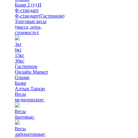
Базар 2 (у) Н
Ф-стандарт
Ф-стандарт(Гастроном)
Торговые весы
(масса, цена,
стоимость)
:
3кг
6кг
15кг
30кг
Гастроном
Онлайн Маркет
Олимп
Базар
Алтын Тарази
Весы
медицинские:
Весы
бытовые:
Весы
лабораторные: