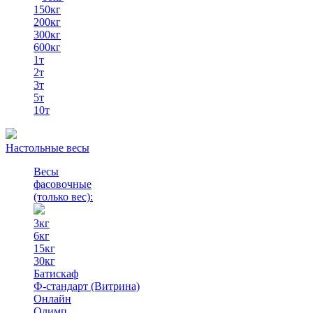
150кг
200кг
300кг
600кг
1т
2т
3т
5т
10т
Настольные весы
Весы
фасовочные
(только вес)
:
3кг
6кг
15кг
30кг
Батискаф
Ф-стандарт (Витрина)
Онлайн
Олимп