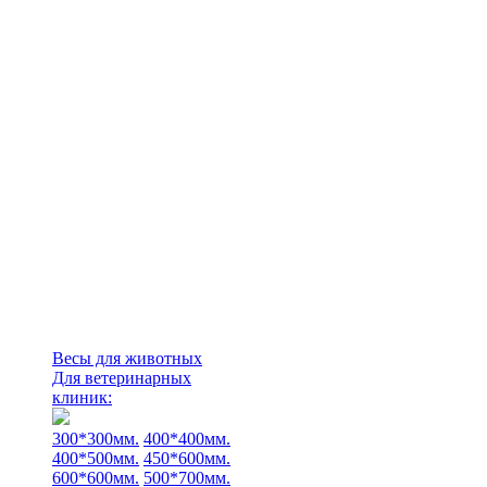
Весы для животных
Для ветеринарных
клиник:
300*300мм.
400*400мм.
400*500мм.
450*600мм.
600*600мм.
500*700мм.