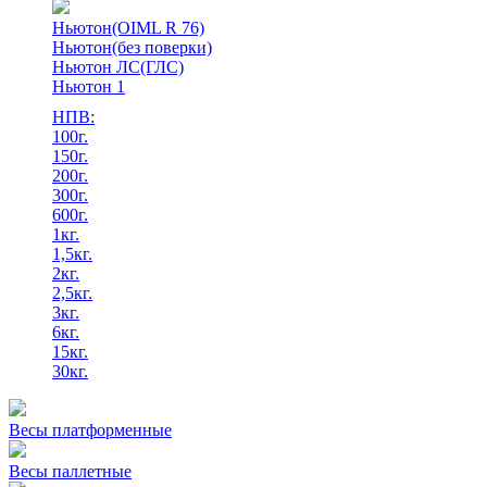
Ньютон(OIML R 76)
Ньютон(без поверки)
Ньютон ЛС(ГЛС)
Ньютон 1
НПВ:
100г.
150г.
200г.
300г.
600г.
1кг.
1,5кг.
2кг.
2,5кг.
3кг.
6кг.
15кг.
30кг.
Весы платформенные
Весы паллетные