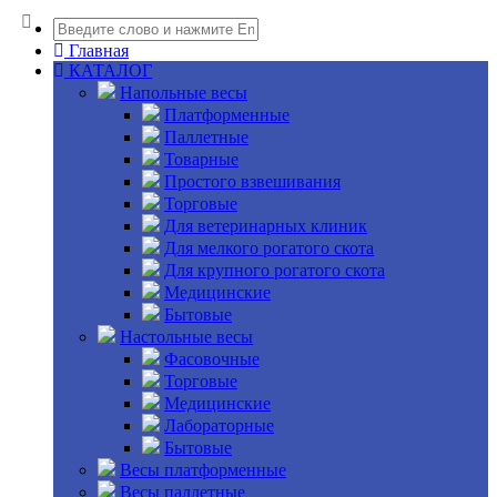
Главная
КАТАЛОГ
Напольные весы
Платформенные
Паллетные
Товарные
Простого взвешивания
Торговые
Для ветеринарных клиник
Для мелкого рогатого скота
Для крупного рогатого скота
Медицинские
Бытовые
Настольные весы
Фасовочные
Торговые
Медицинские
Лабораторные
Бытовые
Весы платформенные
Весы паллетные