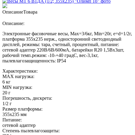
Описание
Товара
Описание:
Электронные фасовочные весы, Max=3/6кг, Min=20г, e=d=1/2г,
платформа 355х235 нерж., односторонний светодиодный
дисплей, режимы: тара, счетный, процентный, питание:
сетевой адаптер 220В/6В/600мА, батарейки R20 1,5Вх3шт,
рабочий темп.режим: -10-+40 градС, вес-3,1кг,
пылевлагозащищенность: IP54
Характеристики:
MAX нагрузка:
6 кг
MIN нагрузка:
20 г
Погрешность, дискрета:
1/2 г
Размер платформы:
355х235 мм
Питание:
сетевой адаптер
Степень пылевлагозащиты: