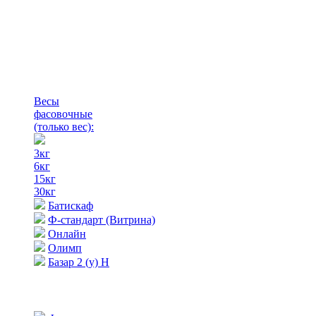
Весы
фасовочные
(только вес)
:
3кг
6кг
15кг
30кг
Батискаф
Ф-стандарт (Витрина)
Онлайн
Олимп
Базар 2 (у) Н