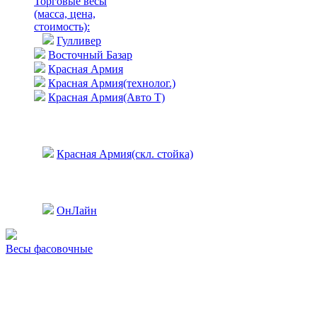
Торговые весы
(масса, цена,
стоимость)
:
Гулливер
Восточный Базар
Красная Армия
Красная Армия(технолог.)
Красная Армия(Авто Т)
Красная Армия(скл. стойка)
ОнЛайн
Весы фасовочные