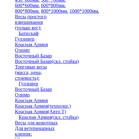
600*600мм.
600*800мм.
800*800мм.
800*1000мм.
1000*1000мм.
Весы простого
взвешивания
(только вес)
:
Батискаф
Гулливер
Красная Армия
Олимп
Восточный Базар
Восточный Базар(скл. стойка)
Торговые весы
(масса, цена,
стоимость)
:
Гулливер
Восточный Базар
Олимп
Красная Армия
Красная Армия(технолог.)
Красная Армия(Авто Т)
Красная Армия(скл. стойка)
Весы для животных
Для ветеринарных
клиник: