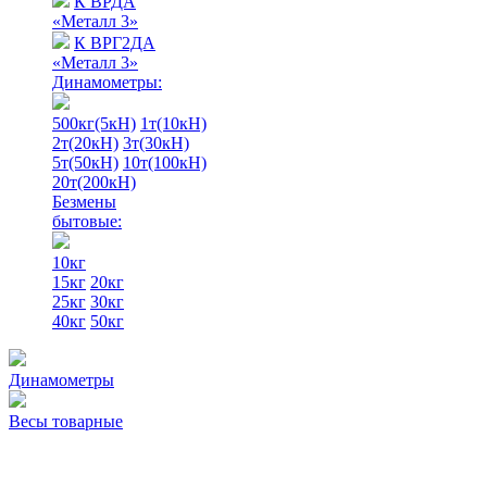
К ВРДА
«Металл 3»
К ВРГ2ДА
«Металл 3»
Динамометры:
500кг(5кН)
1т(10кН)
2т(20кН)
3т(30кН)
5т(50кН)
10т(100кН)
20т(200кН)
Безмены
бытовые:
10кг
15кг
20кг
25кг
30кг
40кг
50кг
Динамометры
Весы товарные