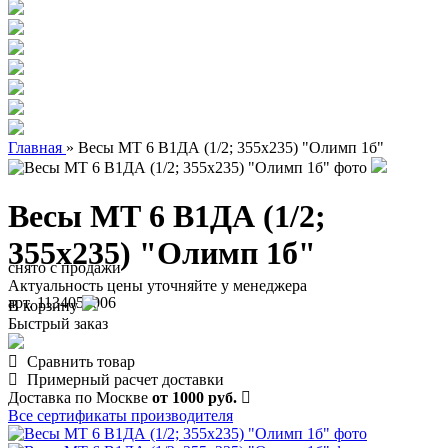
Главная
»
Весы МТ 6 В1ДА (1/2; 355х235) "Олимп 1б"
Весы МТ 6 В1ДА (1/2;
355х235) "Олимп 1б"
снято с продажи
Актуальность цены уточняйте у менеджера
арт. 1134050006
В корзину
Быстрый заказ
Сравнить товар
Примерный расчет доставки
Доставка по Москве
от 1000 руб.
Все сертификаты производителя