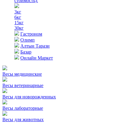
стоимость)
:
3кг
6кг
15кг
30кг
Гастроном
Олимп
Алтын Тарази
Базар
Онлайн Маркет
Весы медицинские
Весы ветеринарные
Весы для новорожденных
Весы лабораторные
Весы для животных