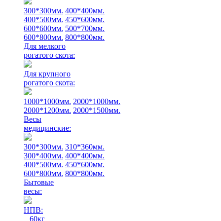
300*300мм.
400*400мм.
400*500мм.
450*600мм.
600*600мм.
500*700мм.
600*800мм.
800*800мм.
Для мелкого
рогатого скота:
Для крупного
рогатого скота:
1000*1000мм.
2000*1000мм.
2000*1200мм.
2000*1500мм.
Весы
медицинские:
300*300мм.
310*360мм.
300*400мм.
400*400мм.
400*500мм.
450*600мм.
600*800мм.
800*800мм.
Бытовые
весы:
НПВ:
60кг