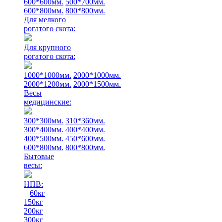
600*600мм.
500*700мм.
600*800мм.
800*800мм.
Для мелкого
рогатого скота:
Для крупного
рогатого скота:
1000*1000мм.
2000*1000мм.
2000*1200мм.
2000*1500мм.
Весы
медицинские:
300*300мм.
310*360мм.
300*400мм.
400*400мм.
400*500мм.
450*600мм.
600*800мм.
800*800мм.
Бытовые
весы:
НПВ:
60кг
150кг
200кг
300кг