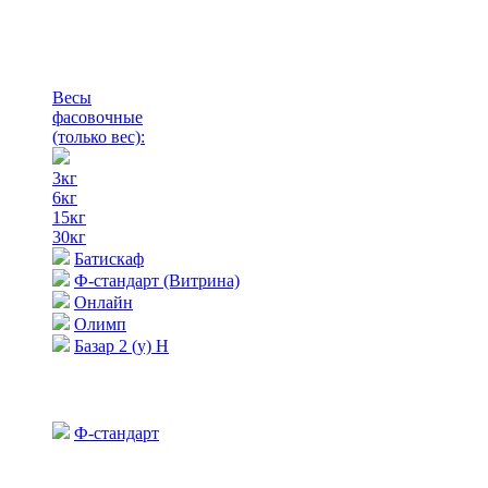
Весы
фасовочные
(только вес)
:
3кг
6кг
15кг
30кг
Батискаф
Ф-стандарт (Витрина)
Онлайн
Олимп
Базар 2 (у) Н
Ф-стандарт