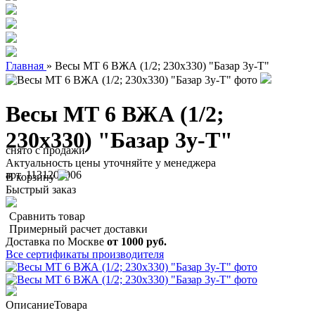
Главная
»
Весы МТ 6 ВЖА (1/2; 230х330) "Базар 3у-Т"
Весы МТ 6 ВЖА (1/2;
230х330) "Базар 3у-Т"
снято с продажи
Актуальность цены уточняйте у менеджера
арт. 1131200006
В корзину
Быстрый заказ
Сравнить товар
Примерный расчет доставки
Доставка по Москве
от 1000 руб.
Все сертификаты производителя
Описание
Товара