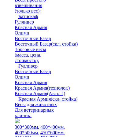
взвешивания
(только вес)
:
Батискаф
Гулливер
Красная Армия
Олимп
Восточный Базар
Восточный Базар(скл. стойка)
Торговые весы
(масса, цена,
стоимость)
:
Гулливер
Восточный Базар
Олимп
Красная Армия
Красная Армия(технолог.)
Красная Армия(Авто Т)
Красная Армия(скл. стойка)
Весы для животных
Для ветеринарных
клиник:
300*300мм.
400*400мм.
400*500мм.
450*600мм.