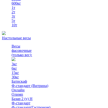
600кг
1т
2т
3т
5т
10т
Настольные весы
Весы
фасовочные
(только вес)
:
3кг
6кг
15кг
30кг
Батискаф
Ф-стандарт (Витрина)
Онлайн
Олимп
Базар 2 (у) Н
Ф-стандарт
Ф-стандарт(Гастроном)