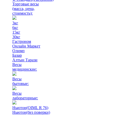
Торговые весы
(масса, цена,
стоимость)
:
3кг
6кг
15кг
30кг
Гастроном
Онлайн Маркет
Олимп
Базар
Алтын Тарази
Весы
медицинские:
Весы
бытовые:
Весы
лабораторные:
Ньютон(OIML R 76)
Ньютон(без поверки)