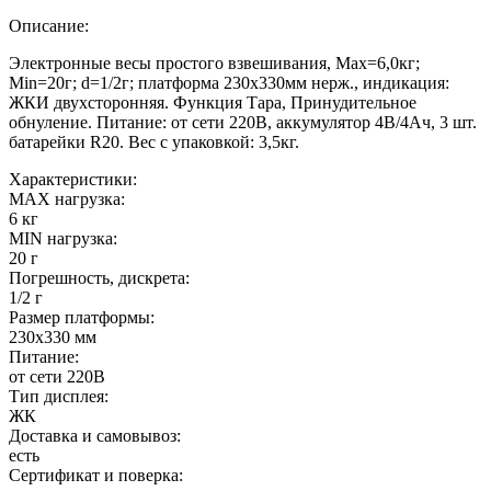
Описание:
Электронные весы простого взвешивания, Мах=6,0кг;
Min=20г; d=1/2г; платформа 230х330мм нерж., индикация:
ЖКИ двухсторонняя. Функция Тара, Принудительное
обнуление. Питание: от сети 220В, аккумулятор 4В/4Ач, 3 шт.
батарейки R20. Вес с упаковкой: 3,5кг.
Характеристики:
MAX нагрузка:
6 кг
MIN нагрузка:
20 г
Погрешность, дискрета:
1/2 г
Размер платформы:
230х330 мм
Питание:
от сети 220В
Тип дисплея:
ЖК
Доставка и самовывоз:
есть
Сертификат и поверка: