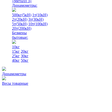
«Металл 3»
Динамометры:
500кг(5кН)
1т(10кН)
2т(20кН)
3т(30кН)
5т(50кН)
10т(100кН)
20т(200кН)
Безмены
бытовые:
10кг
15кг
20кг
25кг
30кг
40кг
50кг
Динамометры
Весы товарные