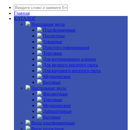
Главная
КАТАЛОГ
Напольные весы
Платформенные
Паллетные
Товарные
Простого взвешивания
Торговые
Для ветеринарных клиник
Для мелкого рогатого скота
Для крупного рогатого скота
Медицинские
Бытовые
Настольные весы
Фасовочные
Торговые
Медицинские
Лабораторные
Бытовые
Весы платформенные
Весы паллетные