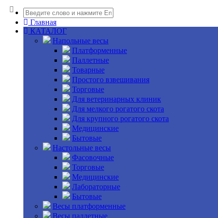
Главная
КАТАЛОГ
Напольные весы
Платформенные
Паллетные
Товарные
Простого взвешивания
Торговые
Для ветеринарных клиник
Для мелкого рогатого скота
Для крупного рогатого скота
Медицинские
Бытовые
Настольные весы
Фасовочные
Торговые
Медицинские
Лабораторные
Бытовые
Весы платформенные
Весы паллетные