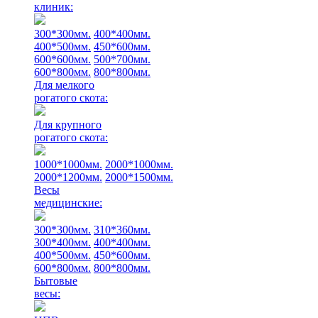
клиник:
300*300мм.
400*400мм.
400*500мм.
450*600мм.
600*600мм.
500*700мм.
600*800мм.
800*800мм.
Для мелкого
рогатого скота:
Для крупного
рогатого скота:
1000*1000мм.
2000*1000мм.
2000*1200мм.
2000*1500мм.
Весы
медицинские:
300*300мм.
310*360мм.
300*400мм.
400*400мм.
400*500мм.
450*600мм.
600*800мм.
800*800мм.
Бытовые
весы: