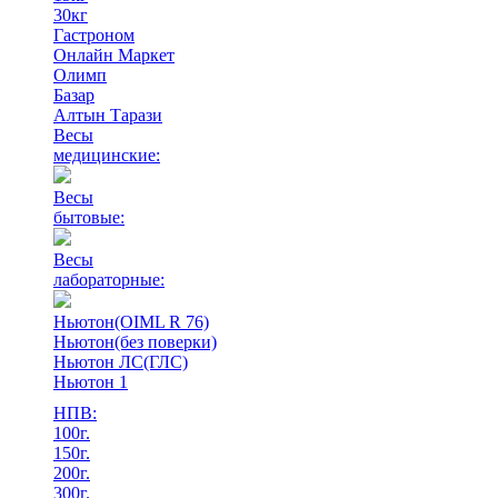
30кг
Гастроном
Онлайн Маркет
Олимп
Базар
Алтын Тарази
Весы
медицинские:
Весы
бытовые:
Весы
лабораторные:
Ньютон(OIML R 76)
Ньютон(без поверки)
Ньютон ЛС(ГЛС)
Ньютон 1
НПВ:
100г.
150г.
200г.
300г.