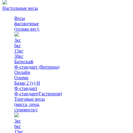
Настольные весы
Весы
фасовочные
(только вес)
:
3кг
6кг
15кг
30кг
Батискаф
Ф-стандарт (Витрина)
Онлайн
Олимп
Базар 2 (у) Н
Ф-стандарт
Ф-стандарт(Гастроном)
Торговые весы
(масса, цена,
стоимость)
:
3кг
6кг
15кг