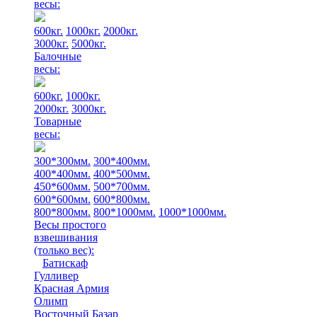
весы:
600кг.
1000кг.
2000кг.
3000кг.
5000кг.
Балочные
весы:
600кг.
1000кг.
2000кг.
3000кг.
Товарные
весы:
300*300мм.
300*400мм.
400*400мм.
400*500мм.
450*600мм.
500*700мм.
600*600мм.
600*800мм.
800*800мм.
800*1000мм.
1000*1000мм.
Весы простого
взвешивания
(только вес)
:
Батискаф
Гулливер
Красная Армия
Олимп
Восточный Базар