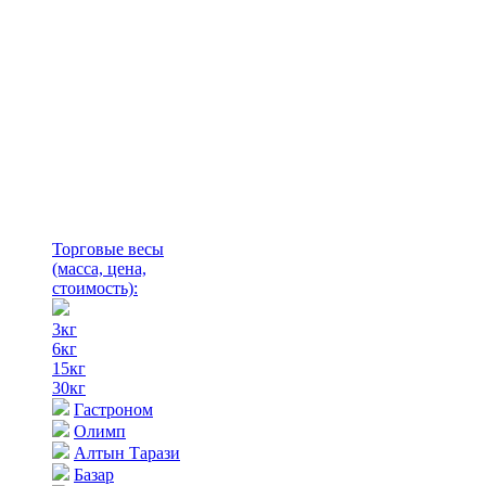
Торговые весы
(масса, цена,
стоимость)
:
3кг
6кг
15кг
30кг
Гастроном
Олимп
Алтын Тарази
Базар