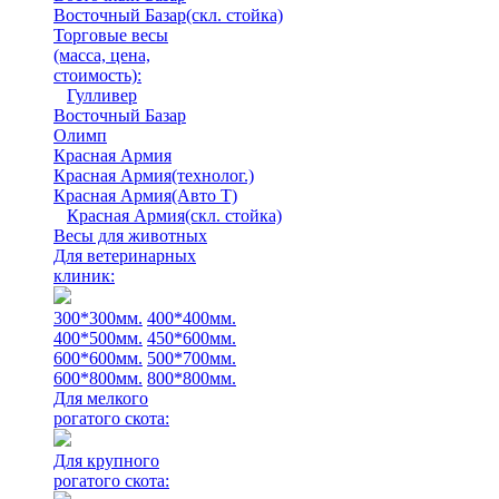
Восточный Базар(скл. стойка)
Торговые весы
(масса, цена,
стоимость)
:
Гулливер
Восточный Базар
Олимп
Красная Армия
Красная Армия(технолог.)
Красная Армия(Авто Т)
Красная Армия(скл. стойка)
Весы для животных
Для ветеринарных
клиник:
300*300мм.
400*400мм.
400*500мм.
450*600мм.
600*600мм.
500*700мм.
600*800мм.
800*800мм.
Для мелкого
рогатого скота:
Для крупного
рогатого скота: