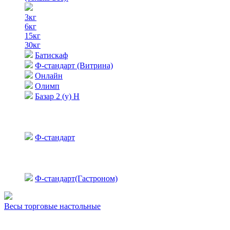
3кг
6кг
15кг
30кг
Батискаф
Ф-стандарт (Витрина)
Онлайн
Олимп
Базар 2 (у) Н
Ф-стандарт
Ф-стандарт(Гастроном)
Весы торговые настольные