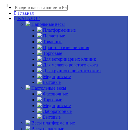
Главная
КАТАЛОГ
Напольные весы
Платформенные
Паллетные
Товарные
Простого взвешивания
Торговые
Для ветеринарных клиник
Для мелкого рогатого скота
Для крупного рогатого скота
Медицинские
Бытовые
Настольные весы
Фасовочные
Торговые
Медицинские
Лабораторные
Бытовые
Весы платформенные
Весы паллетные