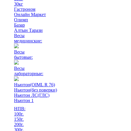
30кг
Гастроном
Онлайн Маркет
Олимп
Базар
Алтын Тарази
Весы
медицинские:
Весы
бытовые:
Весы
лабораторные:
Ньютон(OIML R 76)
Ньютон(без поверки)
Ньютон ЛС(ГЛС)
Ньютон 1
НПВ:
100г.
150г.
200г.
300г.