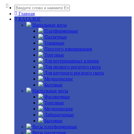
Главная
КАТАЛОГ
Напольные весы
Платформенные
Паллетные
Товарные
Простого взвешивания
Торговые
Для ветеринарных клиник
Для мелкого рогатого скота
Для крупного рогатого скота
Медицинские
Бытовые
Настольные весы
Фасовочные
Торговые
Медицинские
Лабораторные
Бытовые
Весы платформенные
Весы паллетные