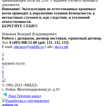
превышающей НПВ на 25% - с выдачей соответствующего
документа.
Внимание! Эксплуатация не аттестованных крановых
весов приводит к нарушению техники безопасности, к
несчастным случаям и, как следствие, к уголовной
ответственности.
БЕРЕГИТЕ СЕБЯ!!!
Никонов Валерий Владимирович
Работа с дилерами, договор поставки, сервисный договор.
Тел:
8 (495) 988-52-88
(доб. 131, 132, 133)
E-mail:
nikonov@middle.ru
Сайт:
мидл.рф
0
корзина пуста
0
© 1992-2023 «МИДЛ»
г. Лобня, Железнодорожная ул. д.10
Наш Telegram канал
Разработка и продвижение
sepium.ru