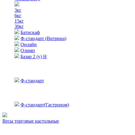
3кг
6кг
15кг
30кг
Батискаф
Ф-стандарт (Витрина)
Онлайн
Олимп
Базар 2 (у) Н
Ф-стандарт
Ф-стандарт(Гастроном)
Весы торговые настольные