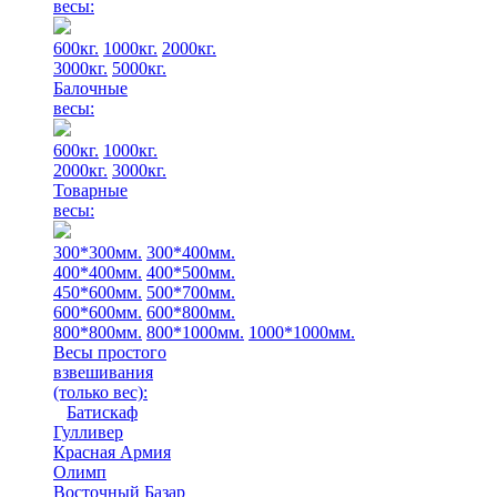
весы:
600кг.
1000кг.
2000кг.
3000кг.
5000кг.
Балочные
весы:
600кг.
1000кг.
2000кг.
3000кг.
Товарные
весы:
300*300мм.
300*400мм.
400*400мм.
400*500мм.
450*600мм.
500*700мм.
600*600мм.
600*800мм.
800*800мм.
800*1000мм.
1000*1000мм.
Весы простого
взвешивания
(только вес)
:
Батискаф
Гулливер
Красная Армия
Олимп
Восточный Базар