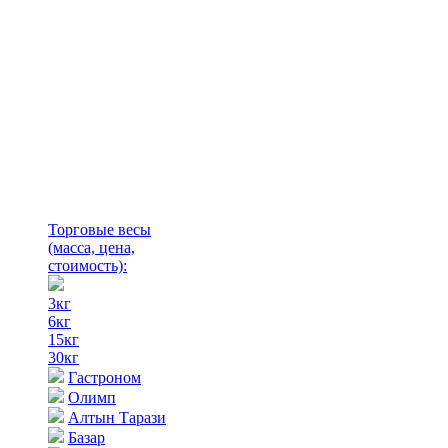
Торговые весы
(масса, цена,
стоимость)
:
3кг
6кг
15кг
30кг
Гастроном
Олимп
Алтын Тарази
Базар