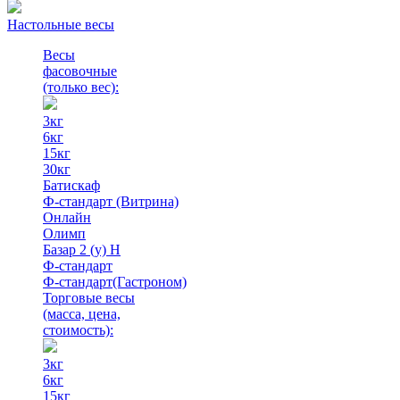
Настольные весы
Весы
фасовочные
(только вес)
:
3кг
6кг
15кг
30кг
Батискаф
Ф-стандарт (Витрина)
Онлайн
Олимп
Базар 2 (у) Н
Ф-стандарт
Ф-стандарт(Гастроном)
Торговые весы
(масса, цена,
стоимость)
:
3кг
6кг
15кг