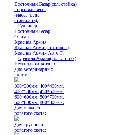
Восточный Базар(скл. стойка)
Торговые весы
(масса, цена,
стоимость)
:
Гулливер
Восточный Базар
Олимп
Красная Армия
Красная Армия(технолог.)
Красная Армия(Авто Т)
Красная Армия(скл. стойка)
Весы для животных
Для ветеринарных
клиник:
300*300мм.
400*400мм.
400*500мм.
450*600мм.
600*600мм.
500*700мм.
600*800мм.
800*800мм.
Для мелкого
рогатого скота:
Для крупного
рогатого скота: