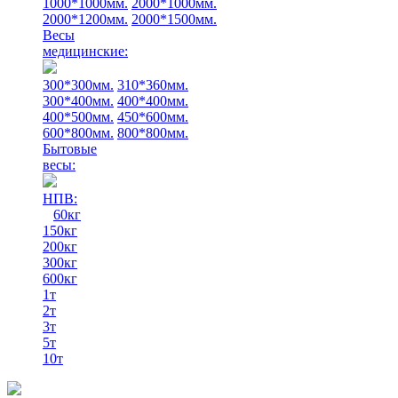
1000*1000мм.
2000*1000мм.
2000*1200мм.
2000*1500мм.
Весы
медицинские:
300*300мм.
310*360мм.
300*400мм.
400*400мм.
400*500мм.
450*600мм.
600*800мм.
800*800мм.
Бытовые
весы:
НПВ:
60кг
150кг
200кг
300кг
600кг
1т
2т
3т
5т
10т