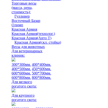
Торговые весы
(масса, цена,
стоимость)
:
Гулливер
Восточный Базар
Олимп
Красная Армия
Красная Армия(технолог.)
Красная Армия(Авто Т)
Красная Армия(скл. стойка)
Весы для животных
Для ветеринарных
клиник:
300*300мм.
400*400мм.
400*500мм.
450*600мм.
600*600мм.
500*700мм.
600*800мм.
800*800мм.
Для мелкого
рогатого скота:
Для крупного
рогатого скота: