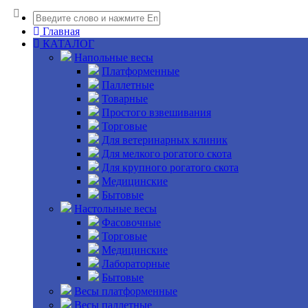
Главная
КАТАЛОГ
Напольные весы
Платформенные
Паллетные
Товарные
Простого взвешивания
Торговые
Для ветеринарных клиник
Для мелкого рогатого скота
Для крупного рогатого скота
Медицинские
Бытовые
Настольные весы
Фасовочные
Торговые
Медицинские
Лабораторные
Бытовые
Весы платформенные
Весы паллетные