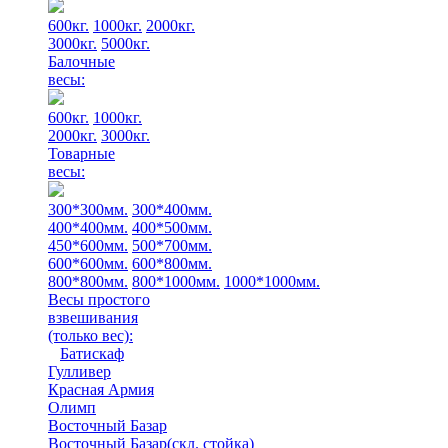
600кг.
1000кг.
2000кг.
3000кг.
5000кг.
Балочные
весы:
600кг.
1000кг.
2000кг.
3000кг.
Товарные
весы:
300*300мм.
300*400мм.
400*400мм.
400*500мм.
450*600мм.
500*700мм.
600*600мм.
600*800мм.
800*800мм.
800*1000мм.
1000*1000мм.
Весы простого
взвешивания
(только вес)
:
Батискаф
Гулливер
Красная Армия
Олимп
Восточный Базар
Восточный Базар(скл. стойка)