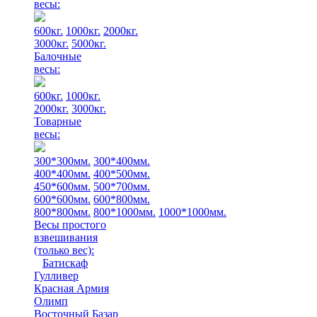
весы:
600кг.
1000кг.
2000кг.
3000кг.
5000кг.
Балочные
весы:
600кг.
1000кг.
2000кг.
3000кг.
Товарные
весы:
300*300мм.
300*400мм.
400*400мм.
400*500мм.
450*600мм.
500*700мм.
600*600мм.
600*800мм.
800*800мм.
800*1000мм.
1000*1000мм.
Весы простого
взвешивания
(только вес)
:
Батискаф
Гулливер
Красная Армия
Олимп
Восточный Базар