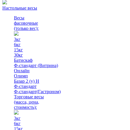
Настольные весы
Весы
фасовочные
(только вес)
:
3кг
6кг
15кг
30кг
Батискаф
Ф-стандарт (Витрина)
Онлайн
Олимп
Базар 2 (у) Н
Ф-стандарт
Ф-стандарт(Гастроном)
Торговые весы
(масса, цена,
стоимость)
:
3кг
6кг
15кг