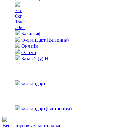
3кг
6кг
15кг
30кг
Батискаф
Ф-стандарт (Витрина)
Онлайн
Олимп
Базар 2 (у) Н
Ф-стандарт
Ф-стандарт(Гастроном)
Весы торговые настольные