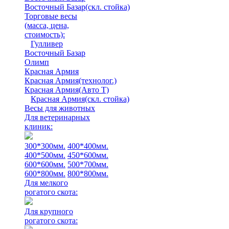
Восточный Базар(скл. стойка)
Торговые весы
(масса, цена,
стоимость)
:
Гулливер
Восточный Базар
Олимп
Красная Армия
Красная Армия(технолог.)
Красная Армия(Авто Т)
Красная Армия(скл. стойка)
Весы для животных
Для ветеринарных
клиник:
300*300мм.
400*400мм.
400*500мм.
450*600мм.
600*600мм.
500*700мм.
600*800мм.
800*800мм.
Для мелкого
рогатого скота:
Для крупного
рогатого скота: