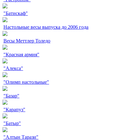
"Батискаф"
Настольные весы выпуска до 2006 года
Весы Меттлер Толедо
"Красная армия"
"Алекса"
"Олимп настольные"
"Базар"
"Карапуз"
"Батыр"
"Алтын Тарази"