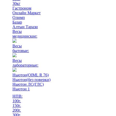
30кг
Гастроном
Онлайн Маркет
Олимп
Базар
Алтын Тарази
Весы
медицинские:
Весы
бытовые:
Весы
лабораторные:
Ньютон(OIML R 76)
Ньютон(без поверки)
Ньютон ЛС(ГЛС)
Ньютон 1
НПВ:
100г.
150г.
200г.
300г.