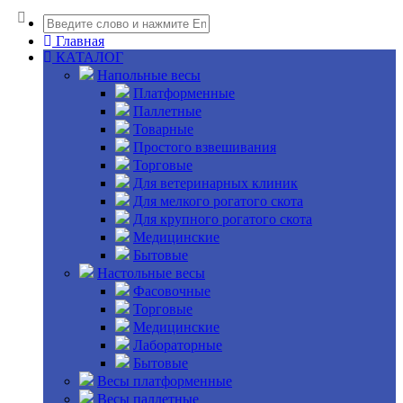
Главная
КАТАЛОГ
Напольные весы
Платформенные
Паллетные
Товарные
Простого взвешивания
Торговые
Для ветеринарных клиник
Для мелкого рогатого скота
Для крупного рогатого скота
Медицинские
Бытовые
Настольные весы
Фасовочные
Торговые
Медицинские
Лабораторные
Бытовые
Весы платформенные
Весы паллетные