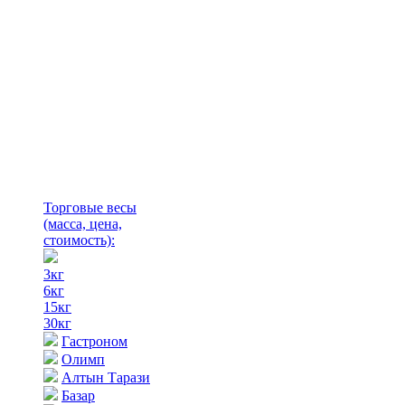
Торговые весы
(масса, цена,
стоимость)
:
3кг
6кг
15кг
30кг
Гастроном
Олимп
Алтын Тарази
Базар