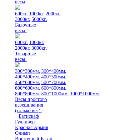
весы:
600кг.
1000кг.
2000кг.
3000кг.
5000кг.
Балочные
весы:
600кг.
1000кг.
2000кг.
3000кг.
Товарные
весы:
300*300мм.
300*400мм.
400*400мм.
400*500мм.
450*600мм.
500*700мм.
600*600мм.
600*800мм.
800*800мм.
800*1000мм.
1000*1000мм.
Весы простого
взвешивания
(только вес)
:
Батискаф
Гулливер
Красная Армия
Олимп
Восточный Базар