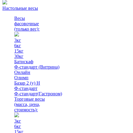
Настольные весы
Весы
фасовочные
(только вес)
:
3кг
6кг
15кг
30кг
Батискаф
Ф-стандарт (Витрина)
Онлайн
Олимп
Базар 2 (у) Н
Ф-стандарт
Ф-стандарт(Гастроном)
Торговые весы
(масса, цена,
стоимость)
:
3кг
6кг
15кг