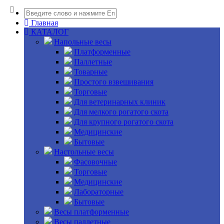
Главная
КАТАЛОГ
Напольные весы
Платформенные
Паллетные
Товарные
Простого взвешивания
Торговые
Для ветеринарных клиник
Для мелкого рогатого скота
Для крупного рогатого скота
Медицинские
Бытовые
Настольные весы
Фасовочные
Торговые
Медицинские
Лабораторные
Бытовые
Весы платформенные
Весы паллетные