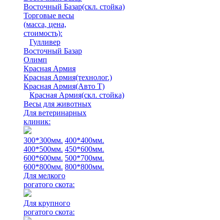
Восточный Базар(скл. стойка)
Торговые весы
(масса, цена,
стоимость)
:
Гулливер
Восточный Базар
Олимп
Красная Армия
Красная Армия(технолог.)
Красная Армия(Авто Т)
Красная Армия(скл. стойка)
Весы для животных
Для ветеринарных
клиник:
300*300мм.
400*400мм.
400*500мм.
450*600мм.
600*600мм.
500*700мм.
600*800мм.
800*800мм.
Для мелкого
рогатого скота:
Для крупного
рогатого скота: