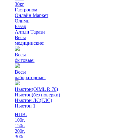
30кг
Гастроном
Онлайн Маркет
Олимп
Базар
Алтын Тарази
Весы
медицинские:
Весы
бытовые:
Весы
лабораторные:
Ньютон(OIML R 76)
Ньютон(без поверки)
Ньютон ЛС(ГЛС)
Ньютон 1
НПВ:
100г.
150г.
200г.
300г.