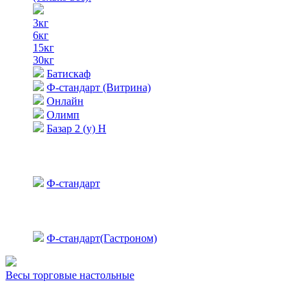
3кг
6кг
15кг
30кг
Батискаф
Ф-стандарт (Витрина)
Онлайн
Олимп
Базар 2 (у) Н
Ф-стандарт
Ф-стандарт(Гастроном)
Весы торговые настольные