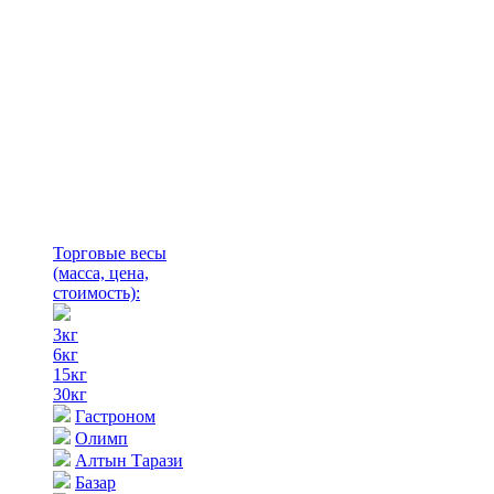
Торговые весы
(масса, цена,
стоимость)
:
3кг
6кг
15кг
30кг
Гастроном
Олимп
Алтын Тарази
Базар