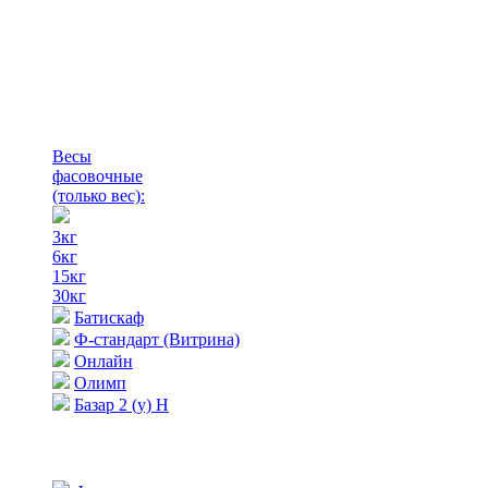
Весы
фасовочные
(только вес)
:
3кг
6кг
15кг
30кг
Батискаф
Ф-стандарт (Витрина)
Онлайн
Олимп
Базар 2 (у) Н