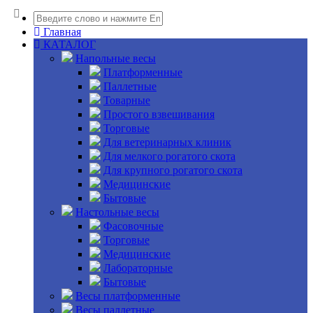
Главная
КАТАЛОГ
Напольные весы
Платформенные
Паллетные
Товарные
Простого взвешивания
Торговые
Для ветеринарных клиник
Для мелкого рогатого скота
Для крупного рогатого скота
Медицинские
Бытовые
Настольные весы
Фасовочные
Торговые
Медицинские
Лабораторные
Бытовые
Весы платформенные
Весы паллетные