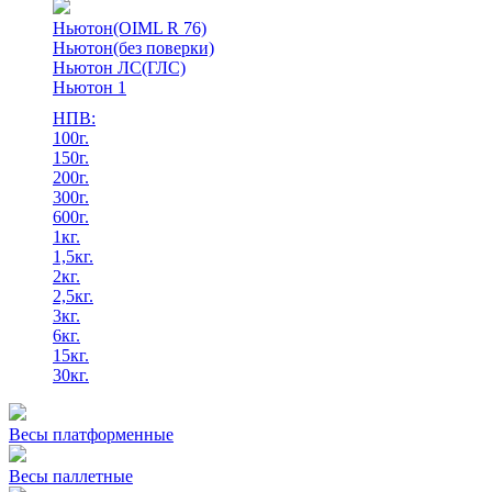
Ньютон(OIML R 76)
Ньютон(без поверки)
Ньютон ЛС(ГЛС)
Ньютон 1
НПВ:
100г.
150г.
200г.
300г.
600г.
1кг.
1,5кг.
2кг.
2,5кг.
3кг.
6кг.
15кг.
30кг.
Весы платформенные
Весы паллетные