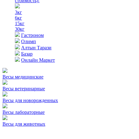
стоимость)
:
3кг
6кг
15кг
30кг
Гастроном
Олимп
Алтын Тарази
Базар
Онлайн Маркет
Весы медицинские
Весы ветеринарные
Весы для новорожденных
Весы лабораторные
Весы для животных