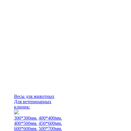
Весы для животных
Для ветеринарных
клиник:
300*300мм.
400*400мм.
400*500мм.
450*600мм.
600*600мм.
500*700мм.