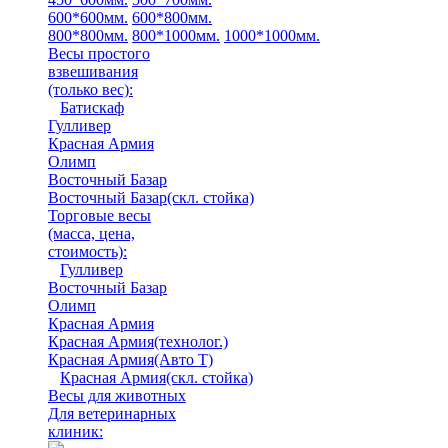
600*600мм.
600*800мм.
800*800мм.
800*1000мм.
1000*1000мм.
Весы простого
взвешивания
(только вес)
:
Батискаф
Гулливер
Красная Армия
Олимп
Восточный Базар
Восточный Базар(скл. стойка)
Торговые весы
(масса, цена,
стоимость)
:
Гулливер
Восточный Базар
Олимп
Красная Армия
Красная Армия(технолог.)
Красная Армия(Авто Т)
Красная Армия(скл. стойка)
Весы для животных
Для ветеринарных
клиник: