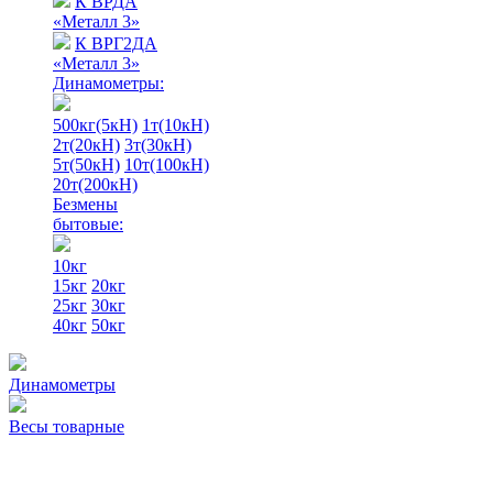
К ВРДА
«Металл 3»
К ВРГ2ДА
«Металл 3»
Динамометры:
500кг(5кН)
1т(10кН)
2т(20кН)
3т(30кН)
5т(50кН)
10т(100кН)
20т(200кН)
Безмены
бытовые:
10кг
15кг
20кг
25кг
30кг
40кг
50кг
Динамометры
Весы товарные