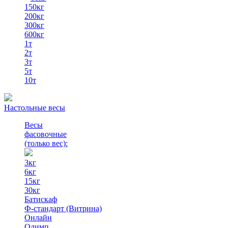
150кг
200кг
300кг
600кг
1т
2т
3т
5т
10т
Настольные весы
Весы
фасовочные
(только вес)
:
3кг
6кг
15кг
30кг
Батискаф
Ф-стандарт (Витрина)
Онлайн
Олимп