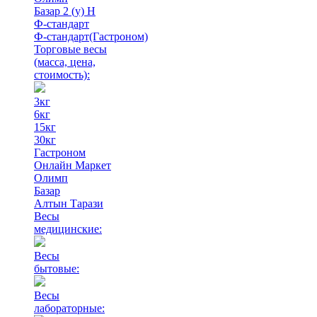
Базар 2 (у) Н
Ф-стандарт
Ф-стандарт(Гастроном)
Торговые весы
(масса, цена,
стоимость)
:
3кг
6кг
15кг
30кг
Гастроном
Онлайн Маркет
Олимп
Базар
Алтын Тарази
Весы
медицинские:
Весы
бытовые:
Весы
лабораторные: