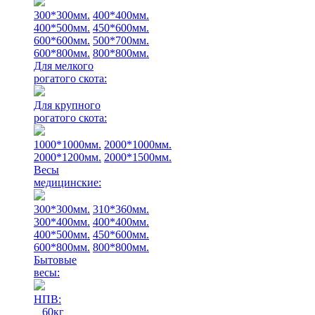
300*300мм.
400*400мм.
400*500мм.
450*600мм.
600*600мм.
500*700мм.
600*800мм.
800*800мм.
Для мелкого
рогатого скота:
Для крупного
рогатого скота:
1000*1000мм.
2000*1000мм.
2000*1200мм.
2000*1500мм.
Весы
медицинские:
300*300мм.
310*360мм.
300*400мм.
400*400мм.
400*500мм.
450*600мм.
600*800мм.
800*800мм.
Бытовые
весы:
НПВ:
60кг