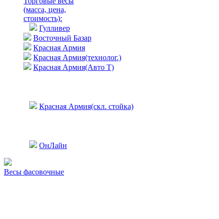
Торговые весы
(масса, цена,
стоимость)
:
Гулливер
Восточный Базар
Красная Армия
Красная Армия(технолог.)
Красная Армия(Авто Т)
Красная Армия(скл. стойка)
ОнЛайн
Весы фасовочные