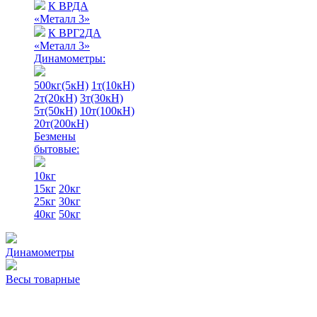
К ВРДА
«Металл 3»
К ВРГ2ДА
«Металл 3»
Динамометры:
500кг(5кН)
1т(10кН)
2т(20кН)
3т(30кН)
5т(50кН)
10т(100кН)
20т(200кН)
Безмены
бытовые:
10кг
15кг
20кг
25кг
30кг
40кг
50кг
Динамометры
Весы товарные