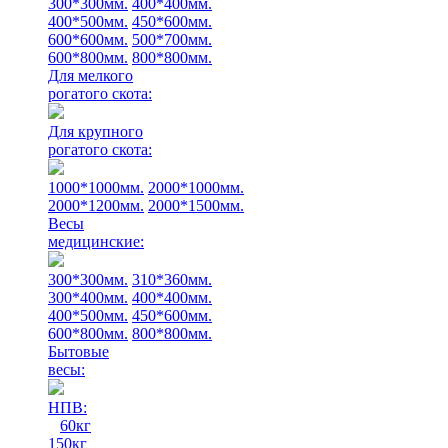
300*300мм.
400*400мм.
400*500мм.
450*600мм.
600*600мм.
500*700мм.
600*800мм.
800*800мм.
Для мелкого
рогатого скота:
Для крупного
рогатого скота:
1000*1000мм.
2000*1000мм.
2000*1200мм.
2000*1500мм.
Весы
медицинские:
300*300мм.
310*360мм.
300*400мм.
400*400мм.
400*500мм.
450*600мм.
600*800мм.
800*800мм.
Бытовые
весы:
НПВ:
60кг
150кг