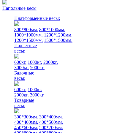
Напольные весы
Платформенные весы:
800*800мм.
800*1000мм.
1000*1000мм.
1200*1200мм.
1200*1500мм.
1500*1500мм.
Паллетные
весы:
600кг.
1000кг.
2000кг.
3000кг.
5000кг.
Балочные
весы:
600кг.
1000кг.
2000кг.
3000кг.
Товарные
весы:
300*300мм.
300*400мм.
400*400мм.
400*500мм.
450*600мм.
500*700мм.
600*600мм.
600*800мм.