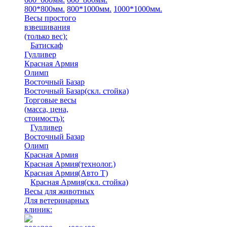
800*800мм.
800*1000мм.
1000*1000мм.
Весы простого
взвешивания
(только вес)
:
Батискаф
Гулливер
Красная Армия
Олимп
Восточный Базар
Восточный Базар(скл. стойка)
Торговые весы
(масса, цена,
стоимость)
:
Гулливер
Восточный Базар
Олимп
Красная Армия
Красная Армия(технолог.)
Красная Армия(Авто Т)
Красная Армия(скл. стойка)
Весы для животных
Для ветеринарных
клиник: