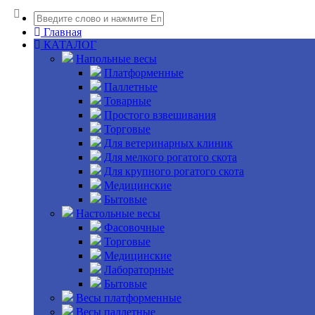
Главная
КАТАЛОГ
Напольные весы
Платформенные
Паллетные
Товарные
Простого взвешивания
Торговые
Для ветеринарных клиник
Для мелкого рогатого скота
Для крупного рогатого скота
Медицинские
Бытовые
Настольные весы
Фасовочные
Торговые
Медицинские
Лабораторные
Бытовые
Весы платформенные
Весы паллетные