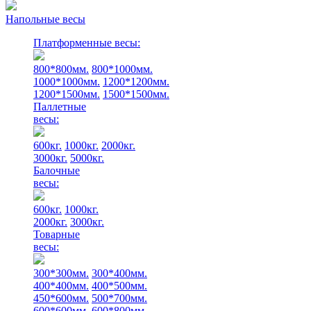
Напольные весы
Платформенные весы:
800*800мм.
800*1000мм.
1000*1000мм.
1200*1200мм.
1200*1500мм.
1500*1500мм.
Паллетные
весы:
600кг.
1000кг.
2000кг.
3000кг.
5000кг.
Балочные
весы:
600кг.
1000кг.
2000кг.
3000кг.
Товарные
весы:
300*300мм.
300*400мм.
400*400мм.
400*500мм.
450*600мм.
500*700мм.
600*600мм.
600*800мм.