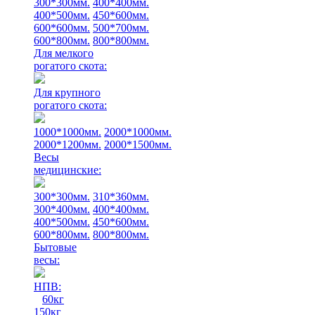
300*300мм.
400*400мм.
400*500мм.
450*600мм.
600*600мм.
500*700мм.
600*800мм.
800*800мм.
Для мелкого
рогатого скота:
Для крупного
рогатого скота:
1000*1000мм.
2000*1000мм.
2000*1200мм.
2000*1500мм.
Весы
медицинские:
300*300мм.
310*360мм.
300*400мм.
400*400мм.
400*500мм.
450*600мм.
600*800мм.
800*800мм.
Бытовые
весы:
НПВ:
60кг
150кг