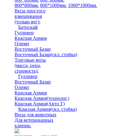
800*800мм.
800*1000мм.
1000*1000мм.
Весы простого
взвешивания
(только вес)
:
Батискаф
Гулливер
Красная Армия
Олимп
Восточный Базар
Восточный Базар(скл. стойка)
Торговые весы
(масса, цена,
стоимость)
:
Гулливер
Восточный Базар
Олимп
Красная Армия
Красная Армия(технолог.)
Красная Армия(Авто Т)
Красная Армия(скл. стойка)
Весы для животных
Для ветеринарных
клиник: