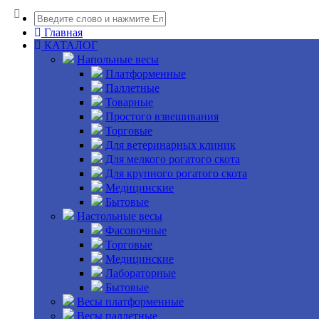
Главная
КАТАЛОГ
Напольные весы
Платформенные
Паллетные
Товарные
Простого взвешивания
Торговые
Для ветеринарных клиник
Для мелкого рогатого скота
Для крупного рогатого скота
Медицинские
Бытовые
Настольные весы
Фасовочные
Торговые
Медицинские
Лабораторные
Бытовые
Весы платформенные
Весы паллетные