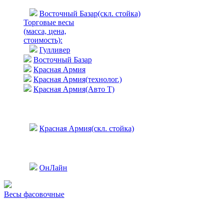
Восточный Базар(скл. стойка)
Торговые весы
(масса, цена,
стоимость)
:
Гулливер
Восточный Базар
Красная Армия
Красная Армия(технолог.)
Красная Армия(Авто Т)
Красная Армия(скл. стойка)
ОнЛайн
Весы фасовочные