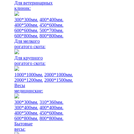
Для ветеринарных
клиник:
300*300мм.
400*400мм.
400*500мм.
450*600мм.
600*600мм.
500*700мм.
600*800мм.
800*800мм.
Для мелкого
рогатого скота:
Для крупного
рогатого скота:
1000*1000мм.
2000*1000мм.
2000*1200мм.
2000*1500мм.
Весы
медицинские:
300*300мм.
310*360мм.
300*400мм.
400*400мм.
400*500мм.
450*600мм.
600*800мм.
800*800мм.
Бытовые
весы: