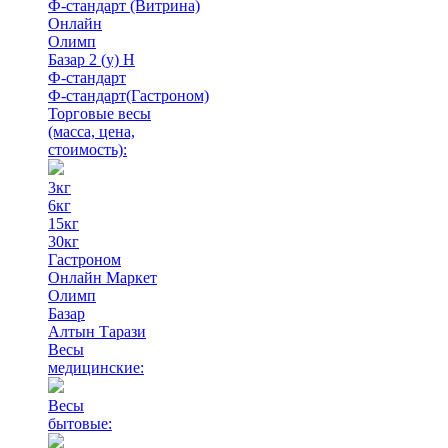
Ф-стандарт (Витрина)
Онлайн
Олимп
Базар 2 (у) Н
Ф-стандарт
Ф-стандарт(Гастроном)
Торговые весы
(масса, цена,
стоимость)
:
3кг
6кг
15кг
30кг
Гастроном
Онлайн Маркет
Олимп
Базар
Алтын Тарази
Весы
медицинские:
Весы
бытовые: