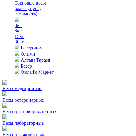
Торговые весы
(масса, цена,
стоимость)
:
3кг
6кг
15кг
30кг
Гастроном
Олимп
Алтын Тарази
Базар
Онлайн Маркет
Весы медицинские
Весы ветеринарные
Весы для новорожденных
Весы лабораторные
Весы для животных