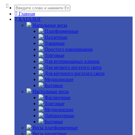
Главная
КАТАЛОГ
Напольные весы
Платформенные
Паллетные
Товарные
Простого взвешивания
Торговые
Для ветеринарных клиник
Для мелкого рогатого скота
Для крупного рогатого скота
Медицинские
Бытовые
Настольные весы
Фасовочные
Торговые
Медицинские
Лабораторные
Бытовые
Весы платформенные
Весы паллетные