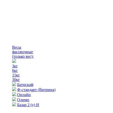
Весы
фасовочные
(только вес)
:
3кг
6кг
15кг
30кг
Батискаф
Ф-стандарт (Витрина)
Онлайн
Олимп
Базар 2 (у) Н