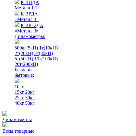
К ВИДА
Металл 1.1
К ВРДА
«Металл 3»
К ВРГ2ДА
«Металл 3»
Динамометры:
500кг(5кН)
1т(10кН)
2т(20кН)
3т(30кН)
5т(50кН)
10т(100кН)
20т(200кН)
Безмены
бытовые:
10кг
15кг
20кг
25кг
30кг
40кг
50кг
Динамометры
Весы товарные