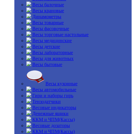
Весы балочные
Весы крановые
Динамометры
Весы товарные
Весы фасовочные
Весы торговые настольные
Весы медицинские
Весы детские
Весы лабораторные
Весы для животных
Весы бытовые
Весы кухонные
Весы автомобильные
Гири и наборы гирь
Тензодатчики
Весовые индикаторы
Денежные ящики
ККМ и ЧПМ(Кассы)
Весовые дозаторы
ККМ и ЧПМ(Кассы)