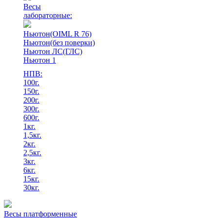
Весы
лабораторные:
Ньютон(OIML R 76)
Ньютон(без поверки)
Ньютон ЛС(ГЛС)
Ньютон 1
НПВ:
100г.
150г.
200г.
300г.
600г.
1кг.
1,5кг.
2кг.
2,5кг.
3кг.
6кг.
15кг.
30кг.
Весы платформенные