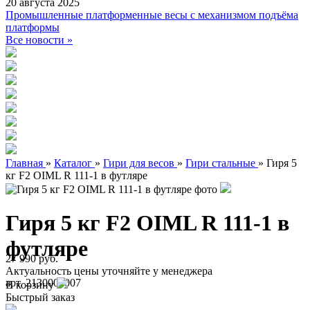
20 августа 2025
Промышленные платформенные весы с механизмом подъёма
платформы
Все новости »
Главная
»
Каталог
»
Гири для весов
»
Гири стальные
»
Гиря 5
кг F2 OIML R 111-1 в футляре
Гиря 5 кг F2 OIML R 111-1 в
футляре
27 990 руб.
Актуальность цены уточняйте у менеджера
арт. 2130000007
В корзину
Быстрый заказ