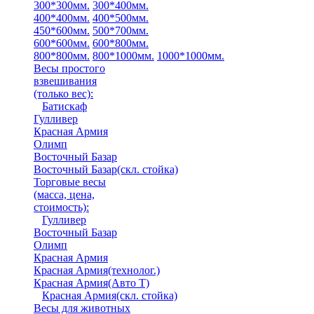
300*300мм.
300*400мм.
400*400мм.
400*500мм.
450*600мм.
500*700мм.
600*600мм.
600*800мм.
800*800мм.
800*1000мм.
1000*1000мм.
Весы простого
взвешивания
(только вес)
:
Батискаф
Гулливер
Красная Армия
Олимп
Восточный Базар
Восточный Базар(скл. стойка)
Торговые весы
(масса, цена,
стоимость)
:
Гулливер
Восточный Базар
Олимп
Красная Армия
Красная Армия(технолог.)
Красная Армия(Авто Т)
Красная Армия(скл. стойка)
Весы для животных