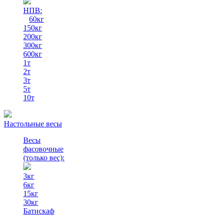
НПВ:
60кг
150кг
200кг
300кг
600кг
1т
2т
3т
5т
10т
Настольные весы
Весы
фасовочные
(только вес)
:
3кг
6кг
15кг
30кг
Батискаф